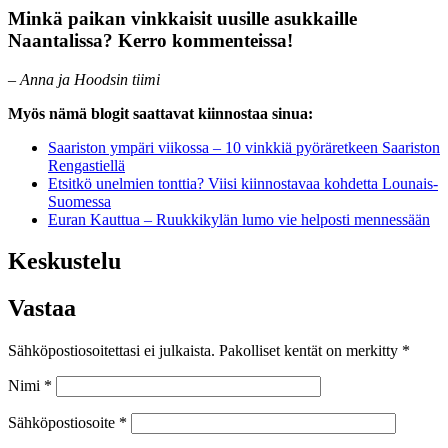
Minkä paikan vinkkaisit uusille asukkaille
Naantalissa? Kerro kommenteissa!
–
Anna ja Hoodsin tiimi
Myös nämä blogit saattavat kiinnostaa sinua:
Saariston ympäri viikossa – 10 vinkkiä pyöräretkeen Saariston
Rengastiellä
Etsitkö unelmien tonttia? Viisi kiinnostavaa kohdetta Lounais-
Suomessa
Euran Kauttua – Ruukkikylän lumo vie helposti mennessään
Keskustelu
Vastaa
Sähköpostiosoitettasi ei julkaista.
Pakolliset kentät on merkitty
*
Nimi
*
Sähköpostiosoite
*