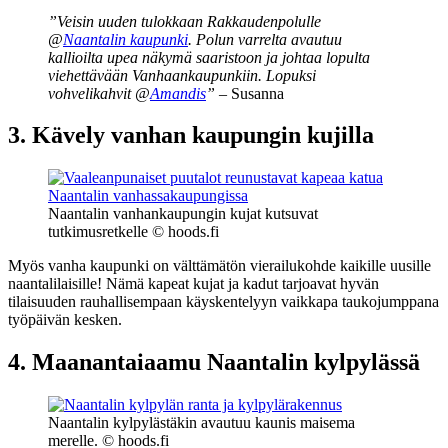
”Veisin uuden tulokkaan Rakkaudenpolulle
@
Naantalin kaupunki
. Polun varrelta avautuu
kallioilta upea näkymä saaristoon ja johtaa lopulta
viehettävään Vanhaankaupunkiin. Lopuksi
vohvelikahvit @
Amandis
” –
Susanna
3. Kävely vanhan kaupungin kujilla
Naantalin vanhankaupungin kujat kutsuvat
tutkimusretkelle © hoods.fi
Myös vanha kaupunki on välttämätön vierailukohde kaikille uusille
naantalilaisille! Nämä kapeat kujat ja kadut tarjoavat hyvän
tilaisuuden rauhallisempaan käyskentelyyn vaikkapa taukojumppana
työpäivän kesken.
4. Maanantaiaamu Naantalin kylpylässä
Naantalin kylpylästäkin avautuu kaunis maisema
merelle. © hoods.fi