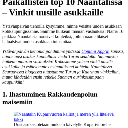
Paikallisten top 10 Naantalissa
– Vinkit uusille asukkaille
Ystävänpäivän tienoilla kysyimme, minne veisitte uuden asukkaan
kotikaupungissanne. Saimme huikean määrän vastauksia! Nämä 10
paikkaa Naantalista nousivat kohteiksi, joihin naantalilaiset
haluaisivat uuden asukkaan tutustuttaa.
Ystävänpäivän tienoilla pohdimme yhdessä
Commu App’in
kanssa,
minne uusi asukas kannattaisi viedä Turun seudulla. Saimmekin
huikean määrän vastauksia! Kokosimme yhteen vinkit uusille
asukkaille ja esittelemme ensimmäisenä kohteita Naantalissa.
Seuraavissa blogeissa tutustumme Turun ja Kaarinan vinkkeihin,
mutta lähdetään ensin retkelle Suomen aurinkoisimpaan
kaupunkiin!
1. Ihastuminen Rakkaudenpolun
maisemiin
Uusi asukas otetaan mukaan kävelylle Kuparivuorelle