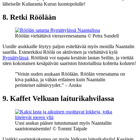
läheiselle Kultaranta Kurun luontopolulle!
8. Retki Röölään
Röölän viehättävä vierasvenesatama
©
Petra Sundell
Uusille asukkaille löytyy paljon esiteltävää myös monilla Naantalin
saarilla. Esimerkiksi Röölä on aktiivinen ja viehättävä kylä
Rymättylässä
. Röölästä voi napata kesäisin lautan Seiliin, ja viettää
siten kokonaisen kesäpäivän saariston historiallisia kohteita koluten!
”Veisin uuden asukaan Röölään. Röölän venesatama on
kiva paikka, ja vähän erilainen kuin Naantalin
perinteiset nähtävyydet.” – Ansku
9. Kaffet Velkuan laiturikahvilassa
Uusi asukas pääsee tutustumaan myös Naantaliin
saaristomaisemiin!
©
Tommi Taipale
Uniikki saaristokokemus on myös Velkuan laiturikahvila! Kesäisin