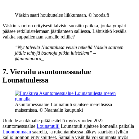
Väskin saari houkuttelee liikkumaan. © hoods.fi
Väskin saari on erityisesti talvisin suosittu paikka, jonka ympäri
pääsee retkiluistelemaan jäätilanteen salliessa. Lähtisitkö kesällä
vaikka suppailemaan samalle reitille?
”Nyt talvella Naantalissa veisin retkellä Väskin saareen
jäälle tehtyjä baanoja pitkin luistellem” –
@ninninoora_
7. Vierailu asuntomessualue
Lounatuulessa
Asuntomessualue Lounatuuli sijaitsee merellisissä
maisemissa. © Naantalin kaupunki
Uudelle asukkaalle pitää esitellä myös vuoden 2022
asuntomessualue
Lounatuuli!
Lounatuuli sijaitsee komealla paikalla
Luonnonmaan
saarella, ja rakentamisessa näkyy saariston jylhän
kallioluonnon erityispiirteet. Samalla visiitillä voi suunnata myös