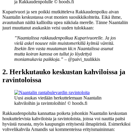
ja Rakkaudenpolulle © hoods.fi
Kuparivuori ja sen poikki mutkitteleva Rakkaudenpolku aivan
Naantalin keskustassa ovat monien suosikkikohteita. Eikä ihme,
avautuuhan näiltä kallioilta upea näköala merelle. Tänne Naantaliin
juuri muuttanut asukaskin veisi uuden tulokkaan:
”Naantalissa rakkaudenpolkua Kuparivuorelle. Ja jos
vielä askel nousee niin muistomerkillä kylmiä väreitä.
Itsekin llen vasta muutaman kk:n Naantalissa asunut
mutta koiran kanssa on tullut jo löydettyä
moniamukavia paikkoja.”
– @paivi_tuulikkis
2. Herkkutauko keskustan kahviloissa ja
ravintoloissa
Uusi asukas viedään herkuttelemaan Naantalin
kahviloihin ja ravintoloihin! © hoods.fi
Rakkaudenpolulta kannattaa poiketa johonkin Naantalin keskustan
houkuttelevista kahviloista ja ravintoloista, joissa voi nauttia paitsi
hyvästä ruoasta, myös kaupungin erityisestä ilmapiiristä. Esimerkiksi
vohvelikahvila Amandis sai kommenteissa erityismaininnan: