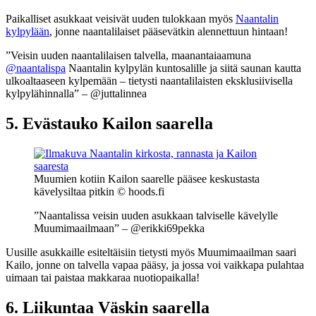
Paikalliset asukkaat veisivät uuden tulokkaan myös
Naantalin
kylpylään
, jonne naantalilaiset pääsevätkin alennettuun hintaan!
”Veisin uuden naantalilaisen talvella, maanantaiaamuna
@naantalispa
Naantalin kylpylän kuntosalille ja siitä saunan kautta
ulkoaltaaseen kylpemään – tietysti naantalilaisten eksklusiivisella
kylpylähinnalla” – @juttalinnea
5. Evästauko Kailon saarella
Muumien kotiin Kailon saarelle pääsee keskustasta
kävelysiltaa pitkin © hoods.fi
”Naantalissa veisin uuden asukkaan talviselle kävelylle
Muumimaailmaan” – @erikki69pekka
Uusille asukkaille esiteltäisiin tietysti myös Muumimaailman saari
Kailo, jonne on talvella vapaa pääsy, ja jossa voi vaikkapa pulahtaa
uimaan tai paistaa makkaraa nuotiopaikalla!
6. Liikuntaa Väskin saarella