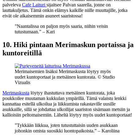
palveleva
Cafe Laituri
sijaitsee Palvan saarella, jonne on
lauttakuljetus. Tämä onkin elämys kaikille niille muuttajille, jotka
eivät ole aikaisemmin asuneet saaristossa!
”Naantalissa on paljon myös saaria, niihin veisin
tutustumaan.” – Kari
10. Hiki pintaan Merimaskun portaissa ja
kuntoreitillä
Merimaisemien lisäksi Merimaskusta löytyy myös
uudet kuntoportaat ja metsäinen kuntorata. © Studio
Vizualis
Merimaskusta
löytyy ihastuttava metsäinen kuntorata, joka
poukkoilee muutaman kukkulan ympärillä. Tämä valaistu lenkki
kannattaa esitellä ulkoilua ja liikkumista rakastaville uusille
asukkaille, sillä se johdattaa ulkoilijat saariston sisämaan metsiin ja
kallioisiin peltomaisemiin. Läheltä löytyy myös uudet kuntoportaat!
”Tykkään liikkua, joten tutustuttaisin uuden asukkaan
johonkin omista suosikki luontopaikoista.” – Karoliina