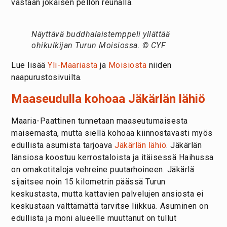
vastaan jokaisen pellon reunalla.
Näyttävä buddhalaistemppeli yllättää
ohikulkijan Turun Moisiossa. © CYF
Lue lisää
Yli-Maariasta
ja
Moisiosta
niiden
naapurustosivuilta.
Maaseudulla kohoaa Jäkärlän lähiö
Maaria-Paattinen tunnetaan maaseutumaisesta
maisemasta, mutta siellä kohoaa kiinnostavasti myös
edullista asumista tarjoava
Jäkärlän lähiö
. Jäkärlän
länsiosa koostuu kerrostaloista ja itäisessä Haihussa
on omakotitaloja vehreine puutarhoineen. Jäkärlä
sijaitsee noin 15 kilometrin päässä Turun
keskustasta, mutta kattavien palvelujen ansiosta ei
keskustaan välttämättä tarvitse liikkua. Asuminen on
edullista ja moni alueelle muuttanut on tullut