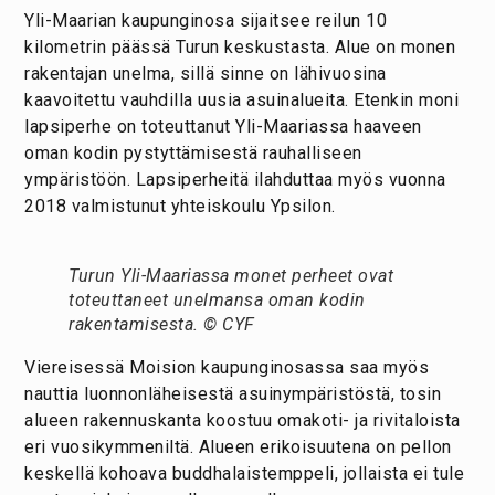
Yli-Maarian kaupunginosa sijaitsee reilun 10
kilometrin päässä Turun keskustasta. Alue on monen
rakentajan unelma, sillä sinne on lähivuosina
kaavoitettu vauhdilla uusia asuinalueita. Etenkin moni
lapsiperhe on toteuttanut Yli-Maariassa haaveen
oman kodin pystyttämisestä rauhalliseen
ympäristöön. Lapsiperheitä ilahduttaa myös vuonna
2018 valmistunut yhteiskoulu Ypsilon.
Turun Yli-Maariassa monet perheet ovat
toteuttaneet unelmansa oman kodin
rakentamisesta. © CYF
Viereisessä Moision kaupunginosassa saa myös
nauttia luonnonläheisestä asuinympäristöstä, tosin
alueen rakennuskanta koostuu omakoti- ja rivitaloista
eri vuosikymmeniltä. Alueen erikoisuutena on pellon
keskellä kohoava buddhalaistemppeli, jollaista ei tule