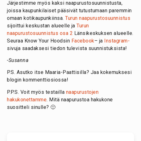
Järjestimme myös kaksi naapurustosuunnistusta,
joissa kaupunkilaiset pääsivät tutustumaan paremmin
omaan kotikaupunkiinsa.
Turun naapurustosuunnistus
sijoittui keskustan alueelle ja
Turun
naapurustosuunnistus osa 2
Länsikeskuksen alueelle.
Seuraa Know Your Hoodsin
Facebook
– ja
Instagram-
sivuja saadaksesi tiedon tulevista suunnistuksista!
-Susanna
P.S. Asutko itse Maaria-Paattisilla? Jaa kokemuksesi
blogin kommenttiosiossa!
P.P.S. Voit myös testailla
naapurustojen
hakukonettamme
. Mitä naapurustoa hakukone
suositteli sinulle? 🙂