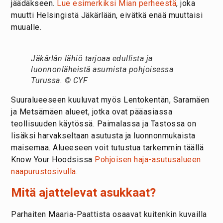
jäädäkseen.
Lue esimerkiksi Mian perheestä
, joka
muutti Helsingistä Jäkärlään, eivätkä enää muuttaisi
muualle.
Jäkärlän lähiö tarjoaa edullista ja
luonnonläheistä asumista pohjoisessa
Turussa. © CYF
Suuralueeseen kuuluvat myös Lentokentän, Saramäen
ja Metsämäen alueet, jotka ovat pääasiassa
teollisuuden käytössä. Paimalassa ja Tastossa on
lisäksi harvakseltaan asutusta ja luonnonmukaista
maisemaa. Alueeseen voit tutustua tarkemmin täällä
Know Your Hoodsissa
Pohjoisen haja-asutusalueen
naapurustosivulla
.
Mitä ajattelevat asukkaat?
Parhaiten Maaria-Paattista osaavat kuitenkin kuvailla