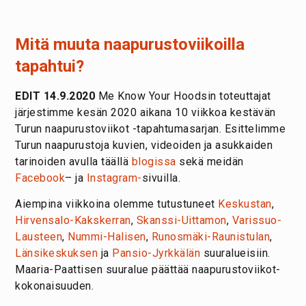
Mitä muuta naapurustoviikoilla
tapahtui?
EDIT 14.9.2020
Me Know Your Hoodsin toteuttajat
järjestimme kesän 2020 aikana 10 viikkoa kestävän
Turun naapurustoviikot -tapahtumasarjan. Esittelimme
Turun naapurustoja kuvien, videoiden ja asukkaiden
tarinoiden avulla täällä
blogissa
sekä meidän
Facebook
– ja
Instagram-
sivuilla.
Aiempina viikkoina olemme tutustuneet
Keskustan
,
Hirvensalo-Kakskerran
,
Skanssi-Uittamon
,
Varissuo-
Lausteen
,
Nummi-Halisen
,
Runosmäki-Raunistulan
,
Länsikeskuksen
ja
Pansio-Jyrkkälän
suuralueisiin.
Maaria-Paattisen suuralue päättää naapurustoviikot-
kokonaisuuden.