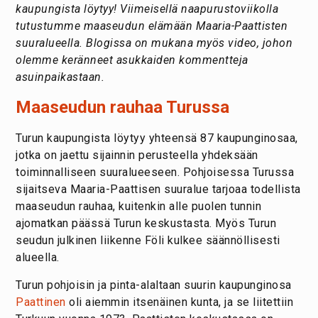
kaupungista löytyy!
Viimeisellä naapurustoviikolla
tutustumme maaseudun elämään Maaria-Paattisten
suuralueella. Blogissa on mukana myös video, johon
olemme keränneet asukkaiden kommentteja
asuinpaikastaan.
Maaseudun rauhaa Turussa
Turun kaupungista löytyy yhteensä 87 kaupunginosaa,
jotka on jaettu sijainnin perusteella yhdeksään
toiminnalliseen suuralueeseen. Pohjoisessa Turussa
sijaitseva Maaria-Paattisen suuralue tarjoaa todellista
maaseudun rauhaa, kuitenkin alle puolen tunnin
ajomatkan päässä Turun keskustasta. Myös Turun
seudun julkinen liikenne Föli kulkee säännöllisesti
alueella.
Turun pohjoisin ja pinta-alaltaan suurin kaupunginosa
Paattinen
oli aiemmin itsenäinen kunta, ja se liitettiin