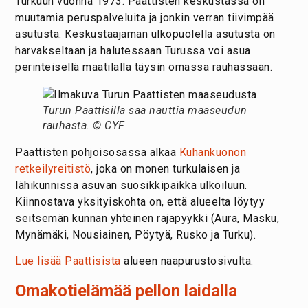
Turkuun vuonna 1973. Paattisten keskustassa on
muutamia peruspalveluita ja jonkin verran tiivimpää
asutusta. Keskustaajaman ulkopuolella asutusta on
harvakseltaan ja halutessaan Turussa voi asua
perinteisellä maatilalla täysin omassa rauhassaan.
Turun Paattisilla saa nauttia maaseudun
rauhasta. © CYF
Paattisten pohjoisosassa alkaa
Kuhankuonon
retkeilyreitistö
, joka on monen turkulaisen ja
lähikunnissa asuvan suosikkipaikka ulkoiluun.
Kiinnostava yksityiskohta on, että alueelta löytyy
seitsemän kunnan yhteinen rajapyykki (Aura, Masku,
Mynämäki, Nousiainen, Pöytyä, Rusko ja Turku).
Lue lisää Paattisista
alueen naapurustosivulta.
Omakotielämää pellon laidalla