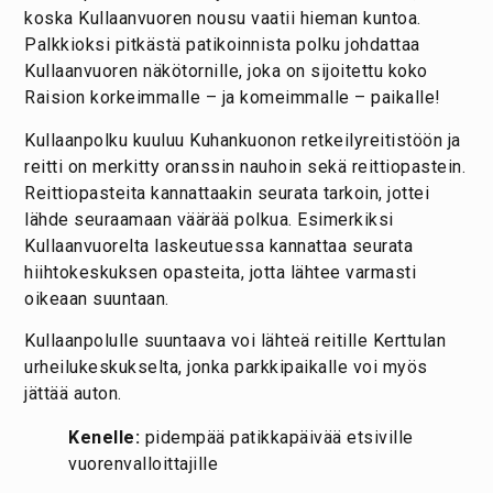
koska Kullaanvuoren nousu vaatii hieman kuntoa.
Palkkioksi pitkästä patikoinnista polku johdattaa
Kullaanvuoren näkötornille, joka on sijoitettu koko
Raision korkeimmalle – ja komeimmalle – paikalle!
Kullaanpolku kuuluu Kuhankuonon retkeilyreitistöön ja
reitti on merkitty oranssin nauhoin sekä reittiopastein.
Reittiopasteita kannattaakin seurata tarkoin, jottei
lähde seuraamaan väärää polkua. Esimerkiksi
Kullaanvuorelta laskeutuessa kannattaa seurata
hiihtokeskuksen opasteita, jotta lähtee varmasti
oikeaan suuntaan.
Kullaanpolulle suuntaava voi lähteä reitille Kerttulan
urheilukeskukselta, jonka parkkipaikalle voi myös
jättää auton.
Kenelle:
pidempää patikkapäivää etsiville
vuorenvalloittajille