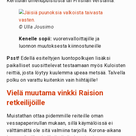
Kerttulan urheilupuistosta tai Friisilän verstailta.
© Ulla Jousimo
Kenelle sopii:
vuorenvalloittajille ja
luonnon muutoksesta kiinnostuneille
Psst!
Edellä esiteltyjen luontopolkujen lisäksi
paikalliset suosittelevat testaamaan myös Kuloisten
reittiä, josta löytyy kuulemma upeaa metsää. Talvella
polku on varattu kuitenkin vain hiihtäjille!
Vielä muutama vinkki Raision
retkeilijöille
Muistathan ottaa pidemmille reiteille oman
vessapaperirullan mukaan, sillä käymälöissä ei
välttämättä ole sitä valmiina tarjolla. Korona-aikana