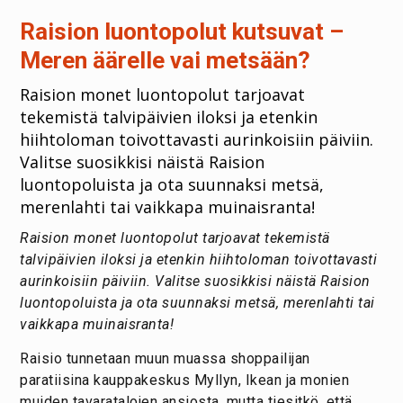
Raision luontopolut kutsuvat –
Meren äärelle vai metsään?
Raision monet luontopolut tarjoavat
tekemistä talvipäivien iloksi ja etenkin
hiihtoloman toivottavasti aurinkoisiin päiviin.
Valitse suosikkisi näistä Raision
luontopoluista ja ota suunnaksi metsä,
merenlahti tai vaikkapa muinaisranta!
Raision monet luontopolut tarjoavat tekemistä
talvipäivien iloksi ja etenkin hiihtoloman toivottavasti
aurinkoisiin päiviin. Valitse suosikkisi näistä Raision
luontopoluista ja ota suunnaksi metsä, merenlahti tai
vaikkapa muinaisranta!
Raisio tunnetaan muun muassa shoppailijan
paratiisina kauppakeskus Myllyn, Ikean ja monien
muiden tavaratalojen ansiosta, mutta tiesitkö, että