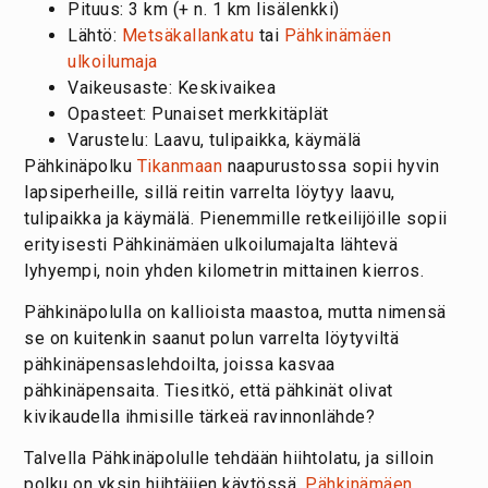
Pituus: 3 km (+ n. 1 km lisälenkki)
Lähtö:
Metsäkallankatu
tai
Pähkinämäen
ulkoilumaja
Vaikeusaste: Keskivaikea
Opasteet: Punaiset merkkitäplät
Varustelu: Laavu, tulipaikka, käymälä
Pähkinäpolku
Tikanmaan
naapurustossa sopii hyvin
lapsiperheille, sillä reitin varrelta löytyy laavu,
tulipaikka ja käymälä. Pienemmille retkeilijöille sopii
erityisesti Pähkinämäen ulkoilumajalta lähtevä
lyhyempi, noin yhden kilometrin mittainen kierros.
Pähkinäpolulla on kallioista maastoa, mutta nimensä
se on kuitenkin saanut polun varrelta löytyviltä
pähkinäpensaslehdoilta, joissa kasvaa
pähkinäpensaita. Tiesitkö, että pähkinät olivat
kivikaudella ihmisille tärkeä ravinnonlähde?
Talvella Pähkinäpolulle tehdään hiihtolatu, ja silloin
polku on yksin hiihtäjien käytössä.
Pähkinämäen