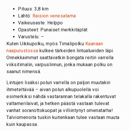
Pituus: 3,8 km
Lähtö:
Raision venesatama
Vaikeusaste: Helppo
Opasteet: Punaiset merkkitäplät
Varustelu: –
Kuten Uikkupolku, myös Timalipolku
Kaanaan
naapurustossa
kulkee tärkeiden lintualueiden läpi.
Onnekkaimmat saattavatkin bongata reitin varrella
viiksitimalin, varpuslinnun, jonka mukaan polku on
saanut nimensä.
Lintujen lisäksi polun varrella on paljon muutakin
ihmeteltävää – aivan polun alkupuolella voi
esimerkiksi nähdä vastarannan telakalla rakentuvat
valtamerilaivat, ja hetken päästä vastaan tulevat
vanhat soranottokuopat ja villiintynyt omenatarha!
Talviomenoita tuskin kuitenkaan tulee vastaan muuta
kuin kaupassa.