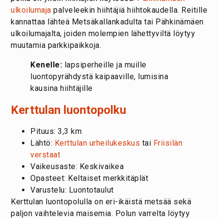
ulkoilumaja
palveleekin hiihtäjiä hiihtokaudella. Reitille
kannattaa lähteä Metsäkallankadulta tai Pähkinämäen
ulkoilumajalta, joiden molempien lähettyviltä löytyy
muutamia parkkipaikkoja.
Kenelle:
lapsiperheille ja muille
luontopyrähdystä kaipaaville, lumisina
kausina hiihtäjille
Kerttulan luontopolku
Pituus: 3,3 km
Lähtö:
Kerttulan urheilukeskus
tai
Friisilän
verstaat
Vaikeusaste: Keskivaikea
Opasteet: Keltaiset merkkitäplät
Varustelu: Luontotaulut
Kerttulan luontopolulla on eri-ikäistä metsää sekä
paljon vaihtelevia maisemia. Polun varrelta löytyy