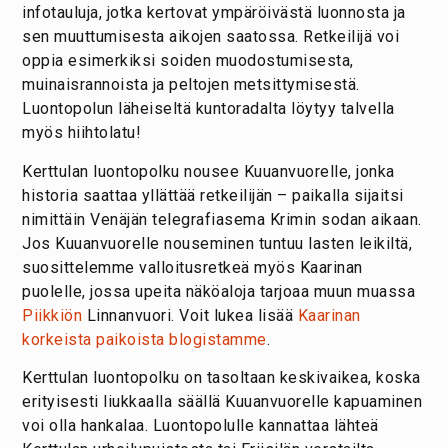
infotauluja, jotka kertovat ympäröivästä luonnosta ja
sen muuttumisesta aikojen saatossa. Retkeilijä voi
oppia esimerkiksi soiden muodostumisesta,
muinaisrannoista ja peltojen metsittymisestä.
Luontopolun läheiseltä kuntoradalta löytyy talvella
myös hiihtolatu!
Kerttulan luontopolku nousee Kuuanvuorelle, jonka
historia saattaa yllättää retkeilijän – paikalla sijaitsi
nimittäin Venäjän telegrafiasema Krimin sodan aikaan.
Jos Kuuanvuorelle nouseminen tuntuu lasten leikiltä,
suosittelemme valloitusretkeä myös Kaarinan
puolelle, jossa upeita näköaloja tarjoaa muun muassa
Piikkiön
Linnanvuori. Voit lukea lisää
Kaarinan
korkeista paikoista blogistamme
.
Kerttulan luontopolku on tasoltaan keskivaikea, koska
erityisesti liukkaalla säällä Kuuanvuorelle kapuaminen
voi olla hankalaa. Luontopolulle kannattaa lähteä