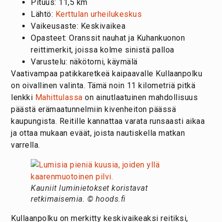
Pituus: 11,5 km
Lähtö:
Kerttulan urheilukeskus
Vaikeusaste: Keskivaikea
Opasteet: Oranssit nauhat ja Kuhankuonon
reittimerkit, joissa kolme sinistä palloa
Varustelu: näkötorni, käymälä
Vaativampaa patikkaretkeä kaipaavalle Kullaanpolku
on oivallinen valinta. Tämä noin 11 kilometriä pitkä
lenkki
Mahittulassa
on ainutlaatuinen mahdollisuus
päästä erämaatunnelmiin kivenheiton päässä
kaupungista. Reitille kannattaa varata runsaasti aikaa
ja ottaa mukaan eväät, joista nautiskella matkan
varrella.
Kauniit luminietokset koristavat
retkimaisemia. © hoods.fi
Kullaanpolku on merkitty keskivaikeaksi reitiksi,