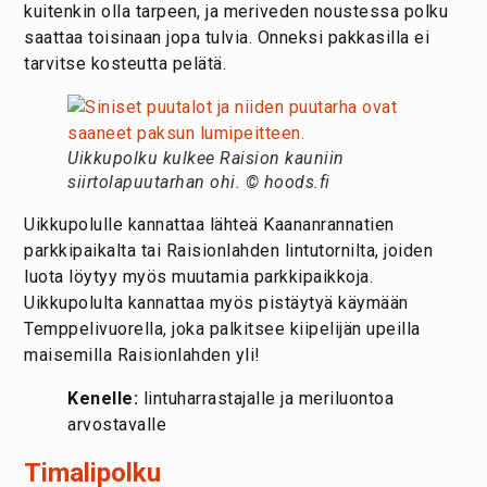
kuitenkin olla tarpeen, ja meriveden noustessa polku
saattaa toisinaan jopa tulvia. Onneksi pakkasilla ei
tarvitse kosteutta pelätä.
Uikkupolku kulkee Raision kauniin
siirtolapuutarhan ohi. © hoods.fi
Uikkupolulle kannattaa lähteä Kaananrannatien
parkkipaikalta tai Raisionlahden lintutornilta, joiden
luota löytyy myös muutamia parkkipaikkoja.
Uikkupolulta kannattaa myös pistäytyä käymään
Temppelivuorella, joka palkitsee kiipelijän upeilla
maisemilla Raisionlahden yli!
Kenelle:
lintuharrastajalle ja
meriluontoa
arvostavalle
Timalipolku