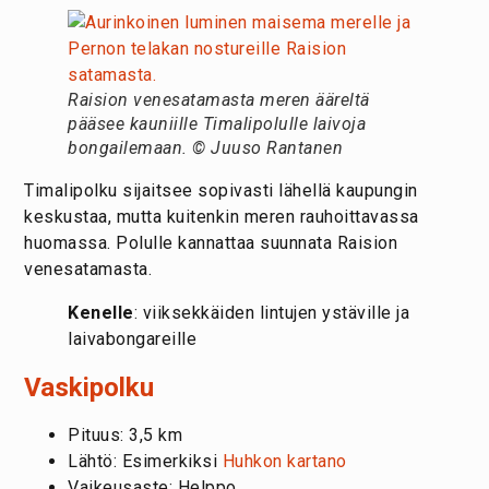
Raision venesatamasta meren ääreltä
pääsee kauniille Timalipolulle laivoja
bongailemaan. © Juuso Rantanen
Timalipolku sijaitsee sopivasti lähellä kaupungin
keskustaa, mutta kuitenkin meren rauhoittavassa
huomassa. Polulle kannattaa suunnata Raision
venesatamasta.
Kenelle
: viiksekkäiden lintujen ystäville ja
laivabongareille
Vaskipolku
Pituus: 3,5 km
Lähtö: Esimerkiksi
Huhkon kartano
Vaikeusaste: Helppo