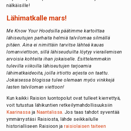
nälkäisille!
Lähimatkalle mars!
Me Know Your Hoodsilla päätimme kartoittaa
lähiseutujen parhaita helmiä talvilomaa silmällä
pitäen. Aina ei nimittäin tarvitse lähteä kauas
lomanviettoon, sillä lähiseuduilta löytyy vierailemisen
arvoisia kohteita ihan jokaiselle. Esittelemmekin
tulevilla viikoilla lähiseutujen tarjoamia
lähimatkaideoita, joilla irtiotto arjesta on taattu.
Jokaisessa blogissa tulee olemaan myös vinkkejä
lasten talviloman viettoon!
Kun kaikki Raision luontopolut ovat tulleet kierrettyä,
voit tutustua lähikuntien retkeilymahdollisuuksiin
Kaarinassa
ja
Naantalissa
. Jos taas tahdot syventää
ymmärrystäsi Raisiosta, lähde seikkailulle
historialliseen Raisioon ja
raisiolaisen taiteen