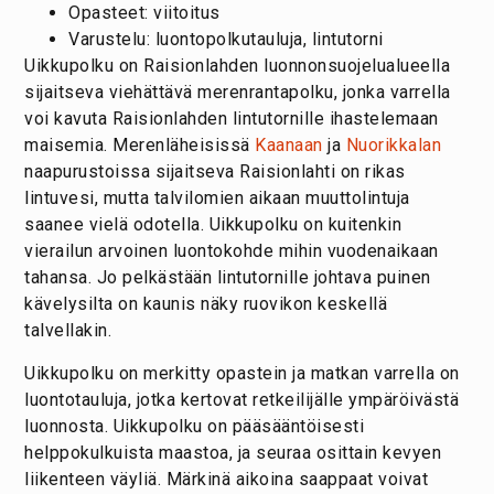
Opasteet: viitoitus
Varustelu: luontopolkutauluja, lintutorni
Uikkupolku on Raisionlahden luonnonsuojelualueella
sijaitseva viehättävä merenrantapolku, jonka varrella
voi kavuta Raisionlahden lintutornille ihastelemaan
maisemia. Merenläheisissä
Kaanaan
ja
Nuorikkalan
naapurustoissa sijaitseva Raisionlahti on rikas
lintuvesi, mutta talvilomien aikaan muuttolintuja
saanee vielä odotella. Uikkupolku on kuitenkin
vierailun arvoinen luontokohde mihin vuodenaikaan
tahansa. Jo pelkästään lintutornille johtava puinen
kävelysilta on kaunis näky ruovikon keskellä
talvellakin.
Uikkupolku on merkitty opastein ja matkan varrella on
luontotauluja, jotka kertovat retkeilijälle ympäröivästä
luonnosta. Uikkupolku on pääsääntöisesti
helppokulkuista maastoa, ja seuraa osittain kevyen
liikenteen väyliä. Märkinä aikoina saappaat voivat