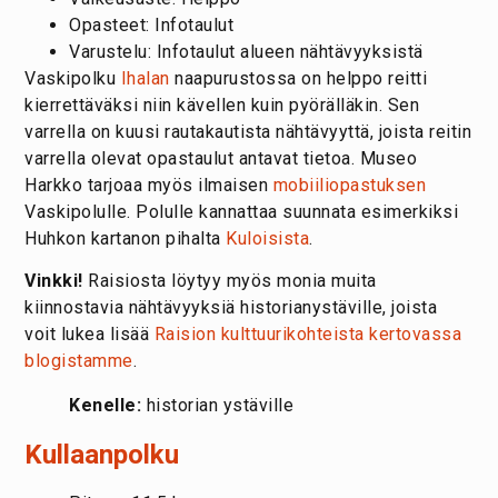
Opasteet: Infotaulut
Varustelu: Infotaulut alueen nähtävyyksistä
Vaskipolku
Ihalan
naapurustossa on helppo reitti
kierrettäväksi niin kävellen kuin pyörälläkin. Sen
varrella on kuusi rautakautista nähtävyyttä, joista reitin
varrella olevat opastaulut antavat tietoa. Museo
Harkko tarjoaa myös ilmaisen
mobiiliopastuksen
Vaskipolulle. Polulle kannattaa suunnata esimerkiksi
Huhkon kartanon pihalta
Kuloisista
.
Vinkki!
Raisiosta löytyy myös monia muita
kiinnostavia nähtävyyksiä historianystäville, joista
voit lukea lisää
Raision kulttuurikohteista kertovassa
blogistamme
.
Kenelle:
historian ystäville
Kullaanpolku