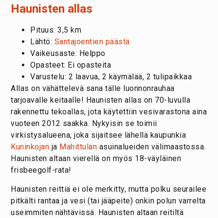
Haunisten allas
Pituus: 3,5 km
Lähtö:
Santajoentien päästä
Vaikeusaste: Helppo
Opasteet: Ei opasteita
Varustelu: 2 laavua, 2 käymälää, 2 tulipaikkaa
Allas on vähättelevä sana tälle luonnonrauhaa
tarjoavalle keitaalle! Haunisten allas on 70-luvulla
rakennettu tekoallas, jota käytettiin vesivarastona aina
vuoteen 2012 saakka. Nykyisin se toimii
virkistysalueena, joka sijaitsee lähellä kaupunkia
Kuninkojan
ja
Mahittulan
asuinalueiden välimaastossa.
Haunisten altaan vierellä on myös 18-väyläinen
frisbeegolf-rata!
Haunisten reittiä ei ole merkitty, mutta polku seurailee
pitkälti rantaa ja vesi (tai jääpeite) onkin polun varrelta
useimmiten nähtävissä. Haunisten altaan reitiltä