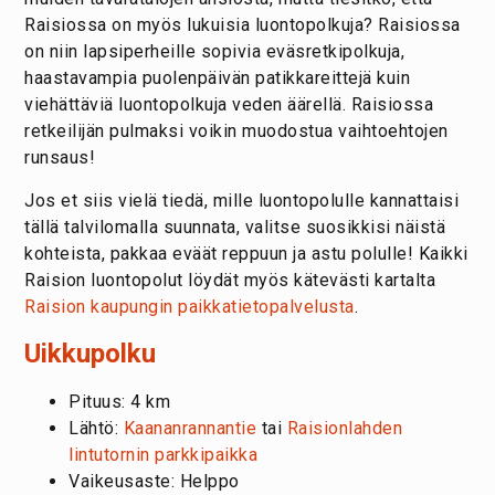
Raisiossa on myös lukuisia luontopolkuja? Raisiossa
on niin lapsiperheille sopivia eväsretkipolkuja,
haastavampia puolenpäivän patikkareittejä kuin
viehättäviä luontopolkuja veden äärellä. Raisiossa
retkeilijän pulmaksi voikin muodostua vaihtoehtojen
runsaus!
Jos et siis vielä tiedä, mille luontopolulle kannattaisi
tällä talvilomalla suunnata, valitse suosikkisi näistä
kohteista, pakkaa eväät reppuun ja astu polulle! Kaikki
Raision luontopolut löydät myös kätevästi kartalta
Raision kaupungin paikkatietopalvelusta
.
Uikkupolku
Pituus: 4 km
Lähtö:
Kaananrannantie
tai
Raisionlahden
lintutornin parkkipaikka
Vaikeusaste: Helppo