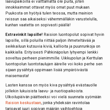
laavupaikoilla ei välttämättä ole puita, joten
innokkaimmat ottavat myös omat puut mukaan.
Puukosta on hyötyä tulen teossa, mutta mainion
reissun saa aikaiseksi vähemmälläkin varustelulla,
kunhan vaatetta on sopivasti päällä!
Extravinkit lapsille!
Raision luontopolut sopivat hyvin
lapsille, sillä poluilla riittää paljon ihmeteltävää ja
seikkailuun kutsuvia kiviä, kallioita ja puunrunkoja on
kaikkialla. Erityisesti Pähkinäpolun lyhyempi lenkki
soveltuu perheen pienimmille. Uikkupolun ja Kerttulan
luontopolun luontotaulujen äärelle voi koko perhe sen
sijaan pysähtyä oppimaan lisää ympäröivästä
maisemasta!
Lasten kanssa on myös kiva pysähtyä evästauolle
jollekin lukuisista laavu- ja nuotiopaikoista.
Ulkoilupäivän päätteeksi voi vielä suunnata syömään
Raision keskustaan
, jonka yhdeksän ravintolaa
tarjoavat juuri sopivan määrän vaihtoehtoja