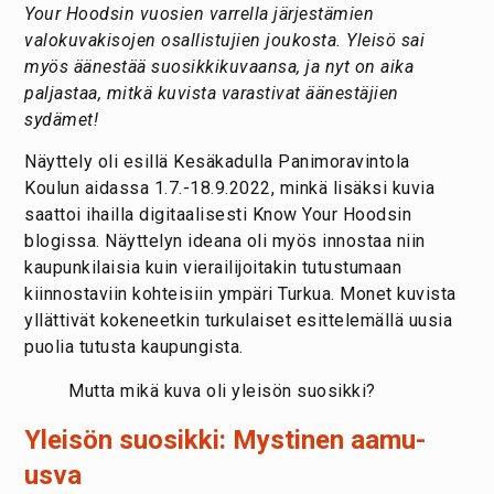
Your Hoodsin vuosien varrella järjestämien
valokuvakisojen osallistujien joukosta. Yleisö sai
myös äänestää suosikkikuvaansa, ja nyt on aika
paljastaa, mitkä kuvista varastivat äänestäjien
sydämet!
Näyttely oli esillä Kesäkadulla Panimoravintola
Koulun aidassa 1.7.-18.9.2022, minkä lisäksi kuvia
saattoi ihailla digitaalisesti Know Your Hoodsin
blogissa. Näyttelyn ideana oli myös innostaa niin
kaupunkilaisia kuin vierailijoitakin tutustumaan
kiinnostaviin kohteisiin ympäri Turkua. Monet kuvista
yllättivät kokeneetkin turkulaiset esittelemällä uusia
puolia tutusta kaupungista.
Mutta mikä kuva oli yleisön suosikki?
Yleisön suosikki: Mystinen aamu-
usva