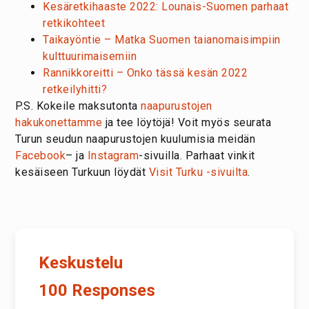
Kesäretkihaaste 2022: Lounais-Suomen parhaat
retkikohteet
Taikayöntie – Matka Suomen taianomaisimpiin
kulttuurimaisemiin
Rannikkoreitti – Onko tässä kesän 2022
retkeilyhitti?
P.S. Kokeile maksutonta
naapurustojen
hakukonettamme
ja tee löytöjä! Voit myös seurata
Turun seudun naapurustojen kuulumisia meidän
Facebook
– ja
Instagram
-sivuilla. Parhaat vinkit
kesäiseen Turkuun löydät
Visit Turku -sivuilta
.
Keskustelu
100 Responses