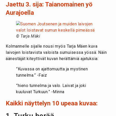
Jaettu 3. sija: Taianomainen yö
Aurajoella
© Tarja Mäki
Kolmannelle sijalle nousi myös Tarja Mäen kuva
laivojen loistavista valoista sumuisessa yössä. Näin
äänestäjät kiteyttivät kuvan herättämiä ajatuksia:
”Kuvassa on ajattomuutta ja mystinen
tunnelma.” -Faiz
”hieno tunnelma ja valo. Laivat ja joki
kuuluvat Turkuun.” -Minna
Kaikki näyttelyn 10 upeaa kuvaa:
1. Turku herää