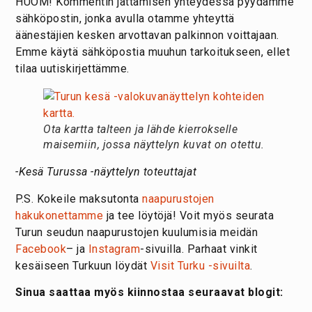
HUOM! Kommentin jättämisen yhteydessä pyydämme
sähköpostin, jonka avulla otamme yhteyttä
äänestäjien kesken arvottavan palkinnon voittajaan.
Emme käytä sähköpostia muuhun tarkoitukseen, ellet
tilaa uutiskirjettämme.
Ota kartta talteen ja lähde kierrokselle
maisemiin, jossa näyttelyn kuvat on otettu.
-Kesä Turussa -näyttelyn toteuttajat
P.S. Kokeile maksutonta
naapurustojen
hakukonettamme
ja tee löytöjä! Voit myös seurata
Turun seudun naapurustojen kuulumisia meidän
Facebook
– ja
Instagram
-sivuilla. Parhaat vinkit
kesäiseen Turkuun löydät
Visit Turku -sivuilta
.
Sinua saattaa myös kiinnostaa seuraavat blogit: