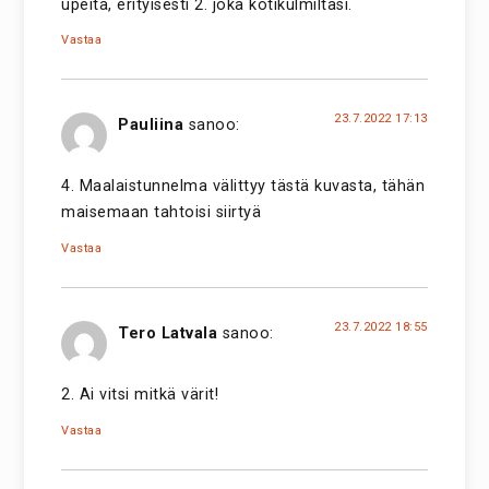
upeita, erityisesti 2. joka kotikulmiltasi.
Vastaa
23.7.2022 17:13
Pauliina
sanoo:
4. Maalaistunnelma välittyy tästä kuvasta, tähän
maisemaan tahtoisi siirtyä
Vastaa
23.7.2022 18:55
Tero Latvala
sanoo:
2. Ai vitsi mitkä värit!
Vastaa