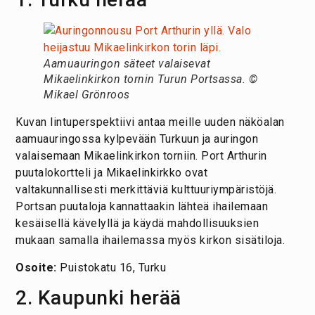
Aamuauringon säteet valaisevat
Mikaelinkirkon tornin Turun Portsassa. ©
Mikael Grönroos
Kuvan lintuperspektiivi antaa meille uuden näköalan
aamuauringossa kylpevään Turkuun ja auringon
valaisemaan Mikaelinkirkon torniin. Port Arthurin
puutalokortteli ja Mikaelinkirkko ovat
valtakunnallisesti merkittäviä kulttuuriympäristöjä.
Portsan puutaloja kannattaakin lähteä ihailemaan
kesäisellä kävelyllä ja käydä mahdollisuuksien
mukaan samalla ihailemassa myös kirkon sisätiloja.
Osoite:
Puistokatu 16, Turku
2. Kaupunki herää