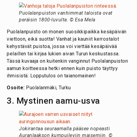
Puolalanpuiston vanhimmat taloista ovat
peräisin 1800-luvulta. © Esa Mela
Puolalanpuisto on monen suosikkipaikka kesäpäivän
viettoon, eikä suotta! Vanhat ja kauniit kerrostalot
kehystävät puistoa, jossa voi viettää kesäpäivää
pelaillen tai kirjaa lukien aivan Turun keskustassa.
Tässä kuvaaja on kuitenkin vanginnut Puolalanpuiston
aamun koitteessa hetki ennen kuin puisto täyttyy
ihmisistä. Lopputulos on taianomainen!
Osoite:
Puolalanmäki, Turku
3. Mystinen aamu-usva
Jokirantaa seuraamalla pääsee nopeasti
Auranlaakson kumpuileviin maisemiin. ©