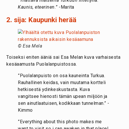
“Yllättävä maisema Turkuun liitettynä.
Kaunis, eteerinen.”
-Marita
2. sija: Kaupunki herää
© Esa Mela
Toiseksi eniten ääniä sai Esa Melan kuva varhaisesta
kesäaamusta Puolalanpuistossa.
”Puolalanpuisto on osa kauneinta Turkua.
Rauhallinen keidas, vain muutama kortteli
hetkisestä ydinkeskustasta. Kuva
vangitsee hienosti tämän upean miljöön ja
sen ainutlaatuisen, kodikkaan tunnelman.” -
Kimmo
”Everything about this photo makes me
want to visit so i can awaken in that place!