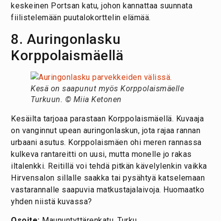
keskeinen Portsan katu, johon kannattaa suunnata
fiilistelemään puutalokorttelin elämää.
8. Auringonlasku
Korppolaismäellä
Kesä on saapunut myös Korppolaismäelle
Turkuun. © Miia Ketonen
Kesäilta tarjoaa parastaan Korppolaismäellä. Kuvaaja
on vanginnut upean auringonlaskun, jota rajaa rannan
urbaani asutus. Korppolaismäen ohi meren rannassa
kulkeva rantareitti on uusi, mutta monelle jo rakas
iltalenkki. Reitillä voi tehdä pitkän kävelylenkin vaikka
Hirvensalon sillalle saakka tai pysähtyä katselemaan
vastarannalle saapuvia matkustajalaivoja. Huomaatko
yhden niistä kuvassa?
Osoite:
Maununtyttärenkatu, Turku