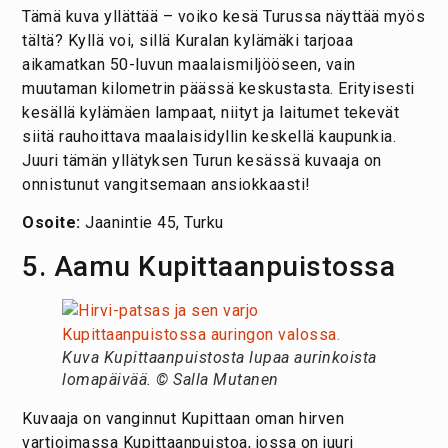
Tämä kuva yllättää – voiko kesä Turussa näyttää myös
tältä? Kyllä voi, sillä Kuralan kylämäki tarjoaa
aikamatkan 50-luvun maalaismiljööseen, vain
muutaman kilometrin päässä keskustasta. Erityisesti
kesällä kylämäen lampaat, niityt ja laitumet tekevät
siitä rauhoittava maalaisidyllin keskellä kaupunkia.
Juuri tämän yllätyksen Turun kesässä kuvaaja on
onnistunut vangitsemaan ansiokkaasti!
Osoite:
Jaanintie 45, Turku
5. Aamu Kupittaanpuistossa
Kuva Kupittaanpuistosta lupaa aurinkoista
lomapäivää. © Salla Mutanen
Kuvaaja on vanginnut Kupittaan oman hirven
vartioimassa Kupittaanpuistoa, jossa on juuri