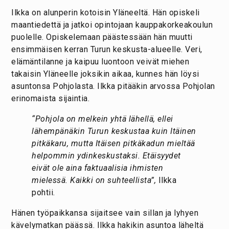
Ilkka on alunperin kotoisin Yläneeltä. Hän opiskeli
maantiedettä ja jatkoi opintojaan kauppakorkeakoulun
puolelle. Opiskelemaan päästessään hän muutti
ensimmäisen kerran Turun keskusta-alueelle. Veri,
elämäntilanne ja kaipuu luontoon veivät miehen
takaisin Yläneelle joksikin aikaa, kunnes hän löysi
asuntonsa Pohjolasta. Ilkka pitääkin arvossa Pohjolan
erinomaista sijaintia.
“Pohjola on melkein yhtä lähellä, ellei
lähempänäkin Turun keskustaa kuin Itäinen
pitkäkaru, mutta Itäisen pitkäkadun mieltää
helpommin ydinkeskustaksi. Etäisyydet
eivät ole aina faktuaalisia ihmisten
mielessä. Kaikki on suhteellista”,
Ilkka
pohtii.
Hänen työpaikkansa sijaitsee vain sillan ja lyhyen
kävelymatkan päässä. Ilkka hakikin asuntoa läheltä