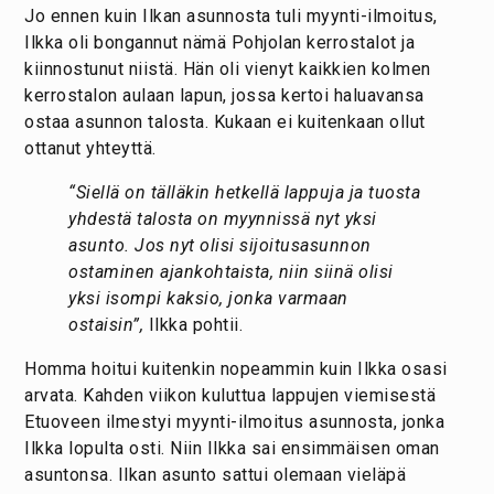
Jo ennen kuin Ilkan asunnosta tuli myynti-ilmoitus,
Ilkka oli bongannut nämä Pohjolan kerrostalot ja
kiinnostunut niistä. Hän oli vienyt kaikkien kolmen
kerrostalon aulaan lapun, jossa kertoi haluavansa
ostaa asunnon talosta. Kukaan ei kuitenkaan ollut
ottanut yhteyttä.
“Siellä on tälläkin hetkellä lappuja ja tuosta
yhdestä talosta on myynnissä nyt yksi
asunto. Jos nyt olisi sijoitusasunnon
ostaminen ajankohtaista, niin siinä olisi
yksi isompi kaksio, jonka varmaan
ostaisin”,
Ilkka pohtii.
Homma hoitui kuitenkin nopeammin kuin Ilkka osasi
arvata. Kahden viikon kuluttua lappujen viemisestä
Etuoveen ilmestyi myynti-ilmoitus asunnosta, jonka
Ilkka lopulta osti. Niin Ilkka sai ensimmäisen oman
asuntonsa. Ilkan asunto sattui olemaan vieläpä