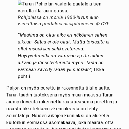
Pohjolassa on monia 1900-luvun alun
viehättäviä puutaloja sisäpihoineen. © CYF
“Maailma on ollut aika eri näköinen siihen
aikaan. Siltaa ei ole ollut. Mutta toisaalta ei
ollut myöskään sähkövetureita.
Höyryvetureilla on varmaan ajettu siihen
aikaan ja dieselvetureilla myös. Tästä on
varmaan kävelty radan yli suoraan”,
Ilkka
pohtii.
Paljon on myös purettu ja rakennettu tilalle uutta.
Turun taudin tuotoksena myös muun muassa Turun
aiempi kivestä rakennettu rautatieasema purettiin ja
osasta tikkutehtaan rakennuksista on tehty
asuintaloja. Noiden aikojen kunniaksi on alueella
kuitenkin voimassa asemakaava, joka määrää, että