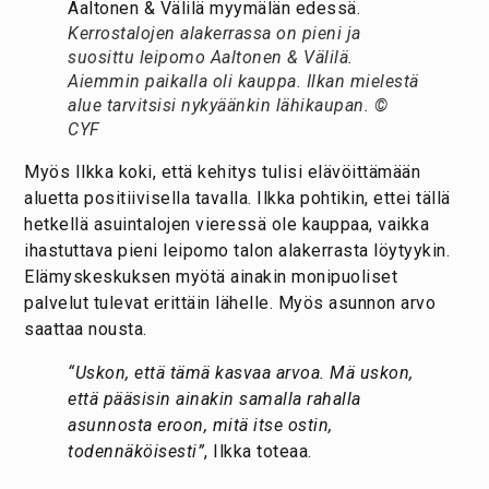
Kerrostalojen alakerrassa on pieni ja
suosittu leipomo Aaltonen & Välilä.
Aiemmin paikalla oli kauppa. Ilkan mielestä
alue tarvitsisi nykyäänkin lähikaupan. ©
CYF
Myös Ilkka koki, että kehitys tulisi elävöittämään
aluetta positiivisella tavalla. Ilkka pohtikin, ettei tällä
hetkellä asuintalojen vieressä ole kauppaa, vaikka
ihastuttava pieni leipomo talon alakerrasta löytyykin.
Elämyskeskuksen myötä ainakin monipuoliset
palvelut tulevat erittäin lähelle. Myös asunnon arvo
saattaa nousta.
“Uskon, että tämä kasvaa arvoa. Mä uskon,
että pääsisin ainakin samalla rahalla
asunnosta eroon, mitä itse ostin,
todennäköisesti”
, Ilkka toteaa.