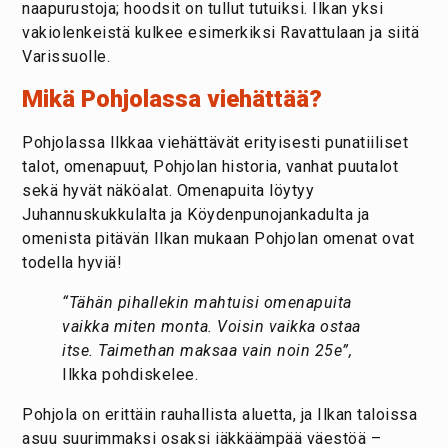
naapurustoja; hoodsit on tullut tutuiksi. Ilkan yksi
vakiolenkeistä kulkee esimerkiksi Ravattulaan ja siitä
Varissuolle.
Mikä Pohjolassa viehättää?
Pohjolassa Ilkkaa viehättävät erityisesti punatiiliset
talot, omenapuut, Pohjolan historia, vanhat puutalot
sekä hyvät näköalat. Omenapuita löytyy
Juhannuskukkulalta ja Köydenpunojankadulta ja
omenista pitävän Ilkan mukaan Pohjolan omenat ovat
todella hyviä!
“Tähän pihallekin mahtuisi omenapuita
vaikka miten monta. Voisin vaikka ostaa
itse. Taimethan maksaa vain noin 25e”,
Ilkka pohdiskelee.
Pohjola on erittäin rauhallista aluetta, ja Ilkan taloissa
asuu suurimmaksi osaksi iäkkäämpää väestöä –