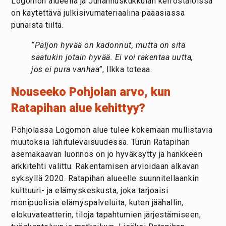
Logomon alueella ja Juhannuskukkulan kerrostaloissa
on käytettävä julkisivumateriaalina pääasiassa
punaista tiiltä.
“Paljon hyvää on kadonnut, mutta on sitä
saatukin jotain hyvää. Ei voi rakentaa uutta,
jos ei pura vanhaa”
, Ilkka toteaa.
Nouseeko Pohjolan arvo, kun
Ratapihan alue kehittyy?
Pohjolassa Logomon alue tulee kokemaan mullistavia
muutoksia lähitulevaisuudessa. Turun Ratapihan
asemakaavan luonnos on jo hyväksytty ja hankkeen
arkkitehti valittu. Rakentamisen arvioidaan alkavan
syksyllä 2020. Ratapihan alueelle suunnitellaankin
kulttuuri- ja elämyskeskusta, joka tarjoaisi
monipuolisia elämyspalveluita, kuten jäähallin,
elokuvateatterin, tiloja tapahtumien järjestämiseen,