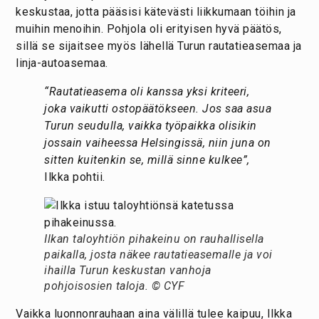
keskustaa, jotta pääsisi kätevästi liikkumaan töihin ja
muihin menoihin. Pohjola oli erityisen hyvä päätös,
sillä se sijaitsee myös lähellä Turun rautatieasemaa ja
linja-autoasemaa.
“Rautatieasema oli kanssa yksi kriteeri,
joka vaikutti ostopäätökseen. Jos saa asua
Turun seudulla, vaikka työpaikka olisikin
jossain vaiheessa Helsingissä, niin juna on
sitten kuitenkin se, millä sinne kulkee”,
Ilkka pohtii.
Ilkan taloyhtiön pihakeinu on rauhallisella
paikalla, josta näkee rautatieasemalle ja voi
ihailla Turun keskustan vanhoja
pohjoisosien taloja. © CYF
Vaikka luonnonrauhaan aina välillä tulee kaipuu, Ilkka