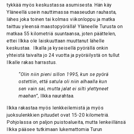
tykkää myös keskustassa asumisesta. Hän käy
Yläneellä usein nauttimassa maaseudun rauhasta,
lähes joka toinen tai kolmas viikonloppu ja matka
taittuu yleensä maastopyörällä! Yläneelle Turusta on
matkaa 55 kilometriä suuntaansa, joten päättelen,
ettei Ilkka ole laiskuuttaan muuttanut lähelle
keskustaa. Ilkalla ja kyseisellä pyörällä onkin
yhteistä taivalta jo 24 vuotta ja pyöräilystä on tullut
Ilkalle rakas harrastus.
“Olin niin pieni sillon 1995, kun se pyörä
ostettiin, että satula oli niin alhaalla kun
sen vain sai, mutta jalat ei silti ylettyneet
maahan”,
Ilkka naurahtaa.
Ilkka rakastaa myös lenkkeilemistä ja myös
juoksulenkkien pituudet ovat 15-20 kilometriä.
Pohjolassa on paljon puistoalueita, mutta lenkeillänsä
Ilkka pääsee tutkimaan lukemattomia Turun