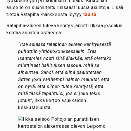
työskentelyyn ja matkailuun. Lisäksi Ratapihan
alueelle on suunniteltu runsaasti uusia asuntoja. Lisää
tietoa Ratapiha -hankkeesta löytyy
täältä
.
Ratapiha-alueen tuleva kehitys jännitti Ilkkaa jossakin
kohtaa asuntoa ostaessa.
“Itse asiassa ratapihan alueen kehityksestä
puhuttiin yhtiökokouksessakin. Eräs
isäntämies nosti siitä äläkkää, että oletteko
miettineet hallituksen tasolla, mitä se
aiheuttaa. Sanoi, että siinä paalutetaan.
Sitten joku vanhempi nainen mainitsi, että
on hyvä, että siihen tulee kehitystä, että
mitä tässä tapahtuisi, jos ei joku tekis
jotain”
, Ilkka kertoo asukkaiden
keskusteluista.