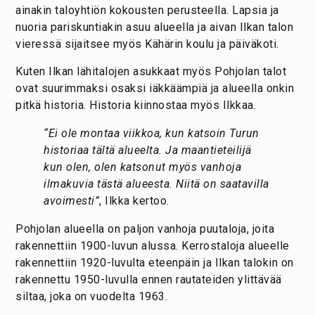
ainakin taloyhtiön kokousten perusteella. Lapsia ja
nuoria pariskuntiakin asuu alueella ja aivan Ilkan talon
vieressä sijaitsee myös Kähärin koulu ja päiväkoti.
Kuten Ilkan lähitalojen asukkaat myös Pohjolan talot
ovat suurimmaksi osaksi iäkkäämpiä ja alueella onkin
pitkä historia. Historia kiinnostaa myös Ilkkaa.
“Ei ole montaa viikkoa, kun katsoin Turun
historiaa tältä alueelta. Ja maantieteilijä
kun olen, olen katsonut myös vanhoja
ilmakuvia tästä alueesta. Niitä on saatavilla
avoimesti”
, Ilkka kertoo.
Pohjolan alueella on paljon vanhoja puutaloja, joita
rakennettiin 1900-luvun alussa. Kerrostaloja alueelle
rakennettiin 1920-luvulta eteenpäin ja Ilkan talokin on
rakennettu 1950-luvulla ennen rautateiden ylittävää
siltaa, joka on vuodelta 1963.