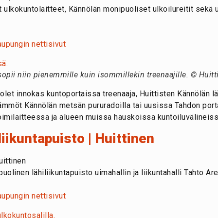
 ulkokuntolaitteet, Kännölän monipuoliset ulkoilureitit sekä
aupungin nettisivut
opii niin pienemmille kuin isommillekin treenaajille. © Huit
olet innokas kuntoportaissa treenaaja, Huittisten Kännölän läh
mmöt Kännölän metsän pururadoilla tai uusissa Tahdon portai
oimilaitteessa ja alueen muissa hauskoissa kuntoiluvälineiss
liikuntapuisto | Huittinen
uittinen
olinen lähiliikuntapuisto uimahallin ja liikuntahalli Tahto Ar
aupungin nettisivut