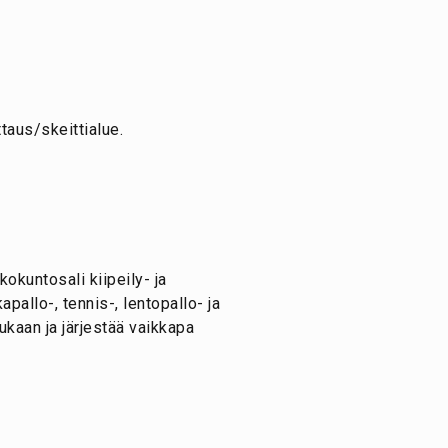
ttaus/skeittialue.
okuntosali kiipeily- ja
apallo-, tennis-, lentopallo- ja
kaan ja järjestää vaikkapa