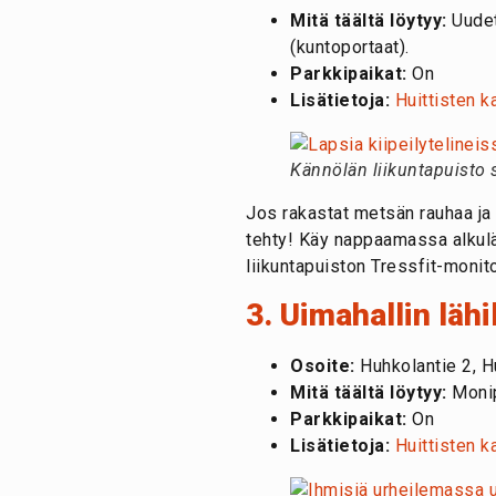
Mitä täältä löytyy:
Uudet
(kuntoportaat).
Parkkipaikat:
On
Lisätietoja:
Huittisten k
Kännölän liikuntapuisto s
Jos rakastat metsän rauhaa ja 
tehty! Käy nappaamassa alkulä
liikuntapuiston Tressfit-monit
3. Uimahallin lähi
Osoite:
Huhkolantie 2, H
Mitä täältä löytyy:
Monipu
Parkkipaikat:
On
Lisätietoja:
Huittisten k