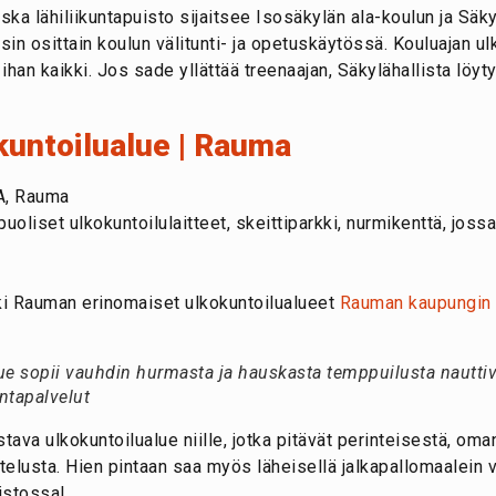
ka lähiliikuntapuisto sijaitsee Isosäkylän ala-koulun ja Säkyl
visin osittain koulun välitunti- ja opetuskäytössä. Kouluajan u
ihan kaikki. Jos sade yllättää treenaajan, Säkylähallista löyt
kuntoilualue | Rauma
A, Rauma
oliset ulkokuntoilulaitteet, skeittiparkki, nurmikenttä, jossa
i Rauman erinomaiset ulkokuntoilualueet
Rauman kaupungin n
e sopii vauhdin hurmasta ja hauskasta temppuilusta nauttivil
ntapalvelut
ava ulkokuntoilualue niille, jotka pitävät perinteisestä, om
telusta. Hien pintaan saa myös läheisellä jalkapallomaalein v
uistossa!