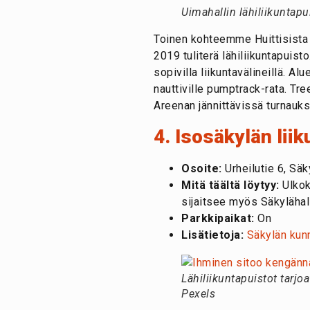
Uimahallin lähiliikuntapu
Toinen kohteemme Huittisista
2019 tuliterä lähiliikuntapuist
sopivilla liikuntavälineillä. 
nauttiville pumptrack-rata. Tr
Areenan jännittävissä turnauks
4. Isosäkylän liik
Osoite:
Urheilutie 6, Säk
Mitä täältä löytyy:
Ulkoku
sijaitsee myös Säkylähall
Parkkipaikat:
On
Lisätietoja:
Säkylän kunn
Lähiliikuntapuistot tarj
Pexels