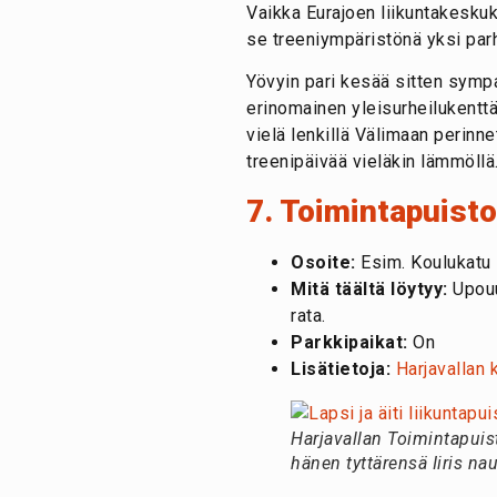
Vaikka Eurajoen liikuntakesku
se treeniympäristönä yksi pa
Yövyin pari kesää sitten sympa
erinomainen yleisurheilukenttä
vielä lenkillä Välimaan perinn
treenipäivää vieläkin lämmöllä
7. Toimintapuisto
Osoite:
Esim. Koulukatu 7
Mitä täältä löytyy:
Upouu
rata.
Parkkipaikat:
On
Lisätietoja:
Harjavallan 
Harjavallan Toimintapuist
hänen tyttärensä Iiris nau