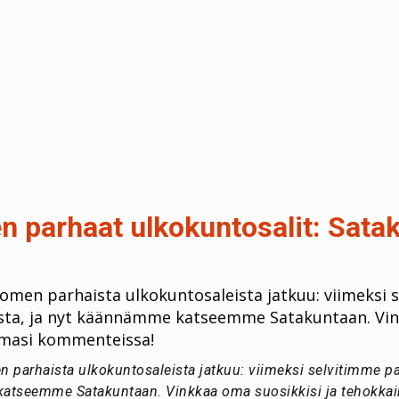
 parhaat ulkokuntosalit: Sata
men parhaista ulkokuntosaleista jatkuu: viimeksi
esta, ja nyt käännämme katseemme Satakuntaan. Vin
lmasi kommenteissa!
arhaista ulkokuntosaleista jatkuu: viimeksi selvitimme pa
atseemme Satakuntaan. Vinkkaa oma suosikkisi ja tehokkain