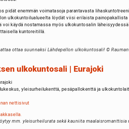
s pidät enemmän voimatasoja parantavasta lihaskuntotreeni
on ulkokuntoilualueelta löydät viisi erilaista painopakallista 
ttä voi käydä nostamassa myös ulkokuntosalin läheisyydessä s
taisella kuntoreitillä.
attaa ottaa suunnaksi Lähdepellon ulkokuntosali! © Rauman
sen ulkokuntosali | Eurajoki
rajoki
ukeskus, yleisurheilukenttä, pesäpallokenttä ja ulkokuntolait
nan nettisivut
 löytyy mm. yleisurheilurata sekä kauniita maalaisromanttisi