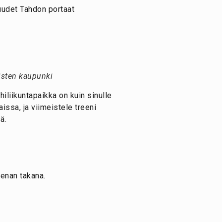
 uudet Tahdon portaat
tisten kaupunki
iliikuntapaikka on kuin sinulle
ssa, ja viimeistele treeni
ä.
eenan takana.