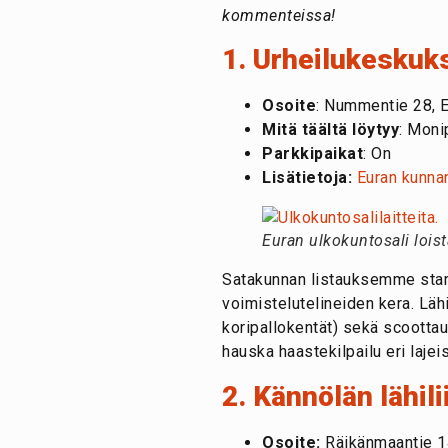
kommenteissa!
1. Urheilukeskuks
Osoite
: Nummentie 28, 
Mitä täältä löytyy
: Moni
Parkkipaikat
: On
Lisätietoja:
Euran kunnan
Euran ulkokuntosali loist
Satakunnan listauksemme start
voimistelutelineiden kera. Lähi
koripallokentät) sekä scoottau
hauska haastekilpailu eri lajei
2. Kännölän lähil
Osoite:
Räikänmaantie 14