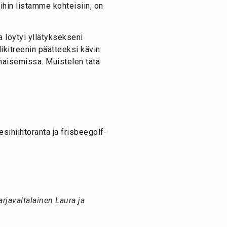
hin listamme kohteisiin, on
a löytyi yllätyksekseni
ikitreenin päätteeksi kävin
 maisemissa. Muistelen tätä
sihiihtoranta ja frisbeegolf-
rjavaltalainen Laura ja