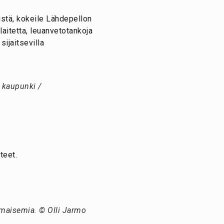
stä, kokeile Lähdepellon
laitetta, leuanvetotankoja
ijaitsevilla
 kaupunki /
teet.
a maisemia. © Olli Jarmo