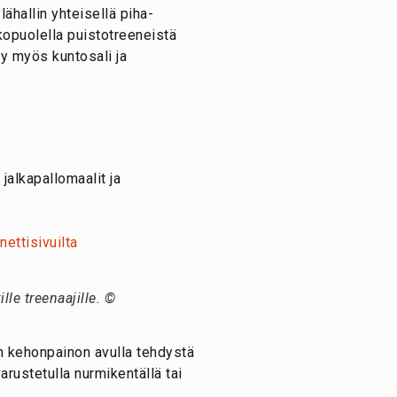
ähallin yhteisellä piha-
lkopuolella puistotreeneistä
yy myös kuntosali ja
 jalkapallomaalit ja
ettisivuilta
le treenaajille. ©
an kehonpainon avulla tehdystä
arustetulla nurmikentällä tai