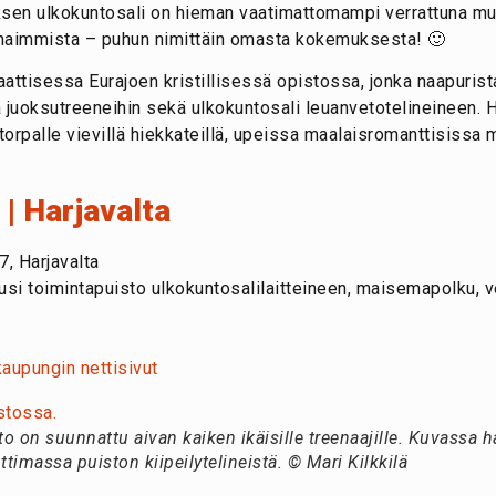
ksen ulkokuntosali on hieman vaatimattomampi verrattuna mui
rhaimmista – puhun nimittäin omasta kokemuksesta! 🙂
attisessa Eurajoen kristillisessä opistossa, jonka naapurist
 juoksutreeneihin sekä ulkokuntosali leuanvetotelineineen. H
etorpalle vievillä hiekkateillä, upeissa maalaisromanttisissa
.
 | Harjavalta
, Harjavalta
si toimintapuisto ulkokuntosalilaitteineen, maisemapolku, ve
kaupungin nettisivut
o on suunnattu aivan kaiken ikäisille treenaajille. Kuvassa ha
ttimassa puiston kiipeilytelineistä. © Mari Kilkkilä