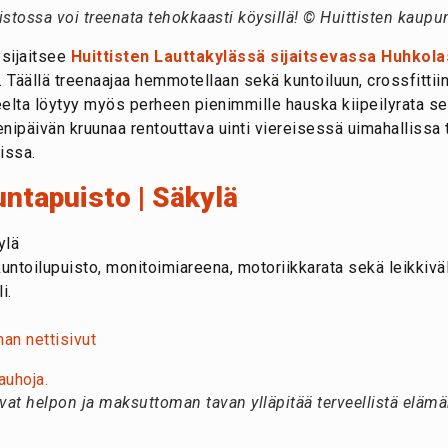
istossa voi treenata tehokkaasti köysillä! © Huittisten kaupu
 sijaitsee
Huittisten Lauttakylässä sijaitsevassa Huhkol
o. Täällä treenaajaa hemmotellaan sekä kuntoiluun, crossfittii
Alueelta löytyy myös perheen pienimmille hauska kiipeilyrata 
eenipäivän kruunaa rentouttava uinti viereisessä uimahalliss
issa.
untapuisto | Säkylä
ylä
ntoilupuisto, monitoimiareena, motoriikkarata sekä leikkiväli
i.
an nettisivut
oavat helpon ja maksuttoman tavan ylläpitää terveellistä eläm