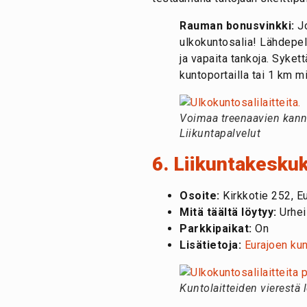
Rauman bonusvinkki:
Jo
ulkokuntosalia! Lähdepell
ja vapaita tankoja. Syke
kuntoportailla tai 1 km mit
Voimaa treenaavien kann
Liikuntapalvelut
6. Liikuntakeskuk
Osoite:
Kirkkotie 252, Eu
Mitä täältä löytyy:
Urheil
Parkkipaikat:
On
Lisätietoja:
Eurajoen kun
Kuntolaitteiden vierestä