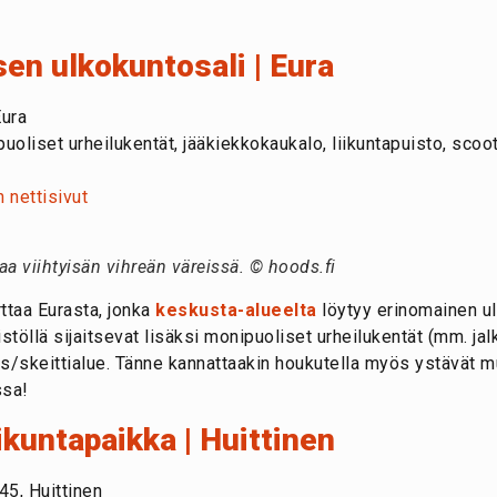
en ulkokuntosali | Eura
Eura
puoliset urheilukentät, jääkiekkokaukalo, liikuntapuisto, scoo
 nettisivut
aa viihtyisän vihreän väreissä. © hoods.fi
taa Eurasta, jonka
keskusta-alueelta
löytyy erinomainen ulk
stöllä sijaitsevat lisäksi monipuoliset urheilukentät (mm. jalk
s/skeittialue. Tänne kannattaakin houkutella myös ystävät mu
ssa!
iikuntapaikka | Huittinen
5, Huittinen