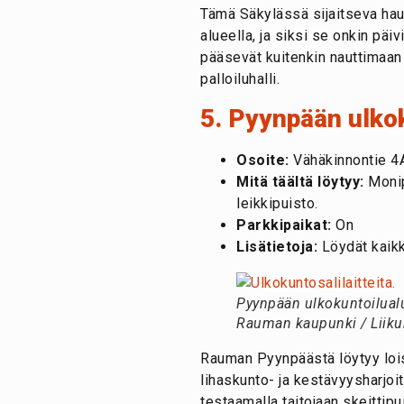
Tämä Säkylässä sijaitseva haus
alueella, ja siksi se onkin päi
pääsevät kuitenkin nauttimaan 
palloiluhalli.
5. Pyynpään ulko
Osoite:
Vähäkinnontie 4
Mitä täältä löytyy:
Monipu
leikkipuisto.
Parkkipaikat:
On
Lisätietoja:
Löydät kaikk
Pyynpään ulkokuntoilualu
Rauman kaupunki / Liiku
Rauman Pyynpäästä löytyy loist
lihaskunto- ja kestävyysharjoit
testaamalla taitojaan skeittip