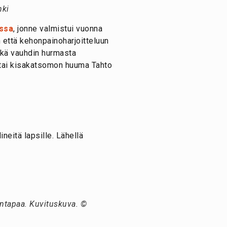
nki
assa
, jonne valmistui vuonna
n että kehonpainoharjoitteluun
sekä vauhdin hurmasta
a tai kisakatsomon huuma Tahto
neitä lapsille. Lähellä
äntapaa. Kuvituskuva. ©