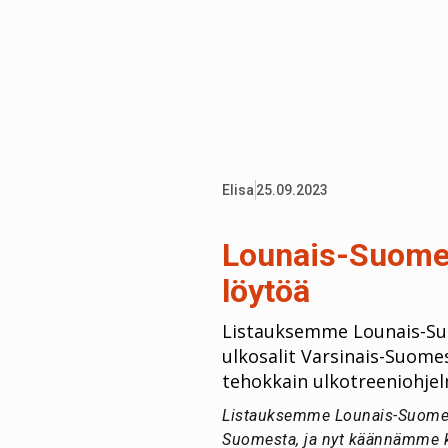
Elisa
25.09.2023
Lounais-Suomen
löytöä
Listauksemme Lounais-Suo
ulkosalit Varsinais-Suom
tehokkain ulkotreeniohje
Listauksemme Lounais-Suomen p
Suomesta, ja nyt käännämme k