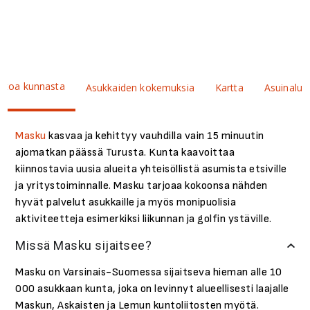
ietoa kunnasta
Asukkaiden kokemuksia
Kartta
Asuinalue
Masku
kasvaa ja kehittyy vauhdilla vain 15 minuutin
ajomatkan päässä Turusta. Kunta kaavoittaa
kiinnostavia uusia alueita yhteisöllistä asumista etsiville
ja yritystoiminnalle. Masku tarjoaa kokoonsa nähden
hyvät palvelut asukkaille ja myös monipuolisia
aktiviteetteja esimerkiksi liikunnan ja golfin ystäville.
Missä Masku sijaitsee?
Masku on Varsinais-Suomessa sijaitseva hieman alle 10
000 asukkaan kunta, joka on levinnyt alueellisesti laajalle
Maskun, Askaisten ja Lemun kuntoliitosten myötä.