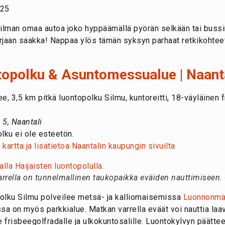
025
man omaa autoa joko hyppäämällä pyörän selkään tai bussin k
jaan saakka! Nappaa ylös tämän syksyn parhaat retkikohteet, 
ntopolku & Asuntomessualue | Naant
e, 3,5 km pitkä luontopolku Silmu, kuntoreitti, 18-väyläinen f
 5, Naantali
ku ei ole esteetön.
 kartta ja lisätietoa Naantalin kaupungin sivuilta
arrella on tunnelmallinen taukopaikka eväiden nauttimiseen.
olku Silmu polveilee metsä- ja kalliomaisemissa
Luonnonma
ssa on myös parkkialue. Matkan varrella eväät voi nauttia laav
e frisbeegolfradalle ja ulkokuntosalille. Luontokylvyn päätte