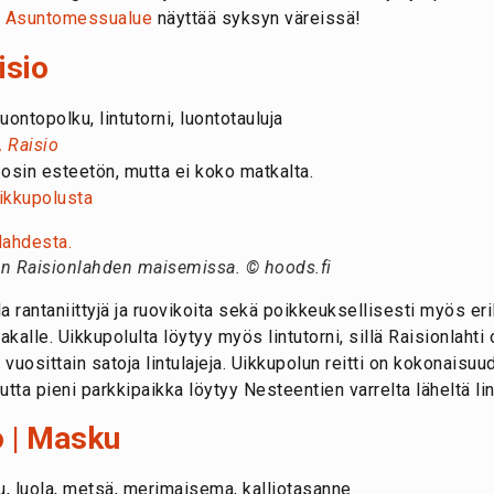
2
Asuntomessualue
näyttää syksyn väreissä!
isio
uontopolku, lintutorni, luontotauluja
, Raisio
 osin esteetön, mutta ei koko matkalta.
Uikkupolusta
in Raisionlahden maisemissa. © hoods.fi
la rantaniittyjä ja ruovikoita sekä poikkeuksellisesti myös er
alle. Uikkupolulta löytyy myös lintutorni, sillä Raisionlahti 
vuosittain satoja lintulajeja. Uikkupolun reitti on kokonaisuu
tta pieni parkkipaikka löytyy Nesteentien varrelta läheltä lin
o | Masku
, luola, metsä, merimaisema, kalliotasanne