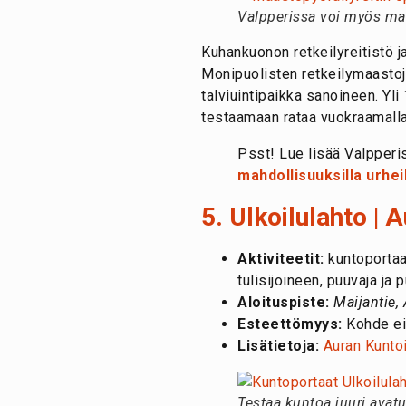
Valpperissa voi myös maa
Kuhankuonon retkeilyreitistö j
Monipuolisten retkeilymaastoje
talviuintipaikka sanoineen. Yl
testaamaan rataa vuokraamalla
Psst! Lue lisää Valpper
mahdollisuuksilla urhei
5. Ulkoilulahto | 
Aktiviteetit:
kuntoportaat
tulisijoineen, puuvaja ja
Aloituspiste:
Maijantie,
Esteettömyys:
Kohde ei
Lisätietoja:
Auran Kuntoil
Testaa kuntoa juuri avat