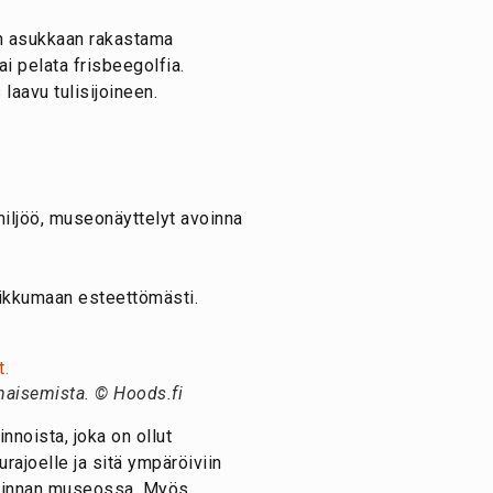
n asukkaan rakastama
i pelata frisbeegolfia.
 laavu tulisijoineen.
miljöö, museonäyttelyt avoinna
iikkumaan esteettömästi.
maisemista. © Hoods.fi
noista, joka on ollut
rajoelle ja sitä ympäröiviin
anlinnan museossa. Myös