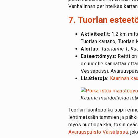
Vanhalinnan perinteikäs karta
7. Tuorlan esteet
Aktiviteetit:
1,2 km mitt
Tuorlan kartano, Tuorlan 
Aloitus:
Tuorlantie 1, Ka
Esteettömyys:
Reitti on
osuudelle kannattaa otta
Vessapassi. Avaruuspuist
Lisätietoja:
Kaarinan kau
Kaarina mahdollistaa retk
Tuorlan luontopolku sopii erino
lehtimetsään tammien ja pähki
myös nuotiopaikka, tosin eväs
Avaruuspuisto Väisälässä
, jo