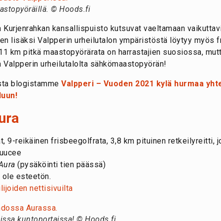
stopyöräillä. © Hoods.fi
a Kurjenrahkan kansallispuisto kutsuvat vaeltamaan vaikuttav
n lisäksi Valpperin urheilutalon ympäristöstä löytyy myös fr
i 11 km pitkä maastopyörärata on harrastajien suosiossa, mut
 Valpperin urheilutalolta sähkömaastopyörän!
ista blogistamme
Valpperi – Vuoden 2021 kylä hurmaa yhte
luun!
Aura
, 9-reikäinen frisbeegolfrata, 3,8 km pituinen retkeilyreitti, j
 puucee
 Aura
(pysäköinti tien päässä)
 ole esteetön.
ijoiden nettisivuilta
uissa kuntoportaissa! © Hoods.fi