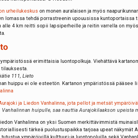
don urheilukeskus
on monen auralaisen ja myös naapurikunna
lyn lomassa tehdä porrastreenin upouusissa kuntoportaissa ta
lle 4 km reitti sopii lapsiperheille ja reitin varrella on myös
ta.
eto
ympäristössä erimittaisia luontopolkuja. Viehättävä kartano
 tilauksesta.
ätie 111, Lieto
an huippu ei ole esteetön. Kartanon ympäristössä pääsee l
alinna
n Vanhalinnan huipulle, saa nauttia Aurajokilaakson upeista 
Liedon Vanhalinna on yksi Suomen merkittävimmistä muinaislin
toriallisesti tärkeä puolustuspaikka tarjoaa upeat näkymät Au
 tutustua ympäröivillä kulttuuri-ja luontopoluilla sekä Vanh