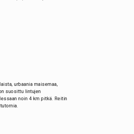
ilaista, urbaania maisemaa,
on suosittu lintujen
dessaan noin 4 km pitkä. Reitin
tutornia.