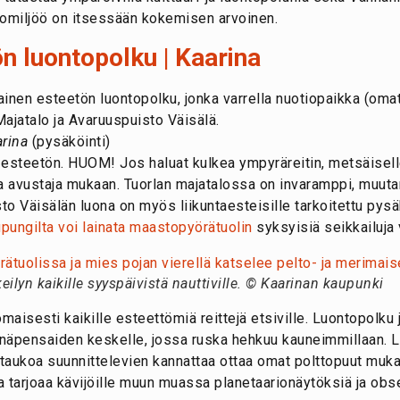
nomiljöö on itsessään kokemisen arvoinen.
ön luontopolku | Kaarina
ainen esteetön luontopolku, jonka varrella nuotiopaikka (oma
Majatalo ja Avaruuspuisto Väisälä.
arina
(pysäköinti)
 esteetön. HUOM! Jos haluat kulkea ympyräreitin, metsäisel
a avustaja mukaan. Tuorlan majatalossa on invaramppi, muut
o Väisälän luona on myös liikuntaesteisille tarkoitettu pysäk
pungilta voi lainata maastopyörätuolin
syksyisiä seikkailuja 
eilyn kaikille syyspäivistä nauttiville. © Kaarinan kaupunki
maisesti kaikille esteettömiä reittejä etsiville. Luontopolku j
näpensaiden keskelle, jossa ruska hehkuu kauneimmillaan. L
taukoa suunnittelevien kannattaa ottaa omat polttopuut muka
ka tarjoaa kävijöille muun muassa planetaarionäytöksiä ja obs