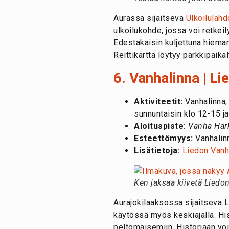
Aurassa sijaitseva
Ulkoilulah
ulkoilukohde, jossa voi retkei
Edestakaisin kuljettuna hieman a
Reittikartta löytyy parkkipaikal
6. Vanhalinna | Li
Aktiviteetit:
Vanhalinna, 
sunnuntaisin klo 12-15 ja
Aloituspiste:
Vanha Härk
Esteettömyys:
Vanhalinn
Lisätietoja:
Liedon Vanh
Ken jaksaa kiivetä Liedo
Aurajokilaaksossa sijaitseva 
käytössä myös keskiajalla. His
peltomaisemiin. Historiaan voi