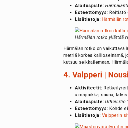
Aloituspiste:
Härmälänt
Esteettömyys:
Reitistö 
Lisätietoja:
Härmälän ro
Härmälän rotko yllättää re
Härmälän rotko on vaikuttava l
metriä korkea kallioseinämä, 
kutsuu seikkailemaan. Härmälä
4. Valpperi | Nous
Aktiviteetit:
Retkeilyreit
uimapaikka, sauna, talvis
Aloituspiste:
Urheilutie
Esteettömyys:
Kohde ei
Lisätietoja:
Valpperin si