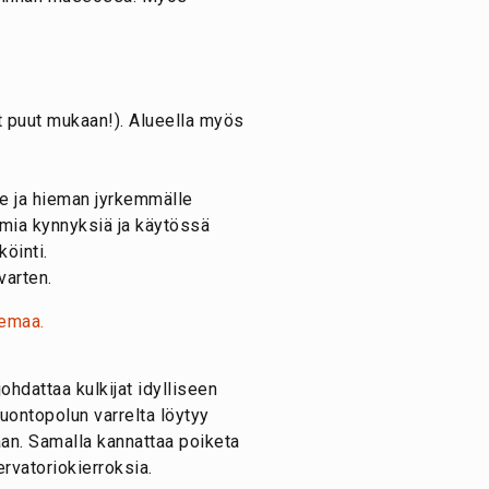
t puut mukaan!). Alueella myös
le ja hieman jyrkemmälle
amia kynnyksiä ja käytössä
öinti.
varten.
ohdattaa kulkijat idylliseen
uontopolun varrelta löytyy
an. Samalla kannattaa poiketa
ervatoriokierroksia.