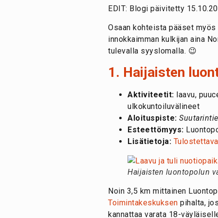
EDIT: Blogi päivitetty 15.10.2
Osaan kohteista pääset myös il
innokkaimman kulkijan aina Nor
tulevalla syyslomalla. 😉
1. Haijaisten luo
Aktiviteetit:
laavu, puuce
ulkokuntoiluvälineet
Aloituspiste:
Suutarintie
Esteettömyys:
Luontopol
Lisätietoja:
Tulostettava
Haijaisten luontopolun v
Noin 3,5 km mittainen Luontop
Toimintakeskuksen
pihalta, jo
kannattaa varata 18-väyläisell