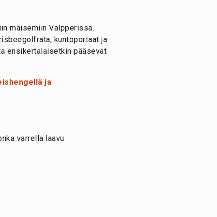
iin maisemiin Valpperissa.
isbeegolfrata, kuntoportaat ja
ta ensikertalaisetkin pääsevät
ishengellä ja
onka varrella laavu