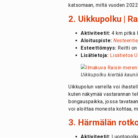
katsomaan, miltä vuoden 202
2. Uikkupolku | Ra
Aktiviteetit:
4 km pitkä l
Aloituspiste:
Nesteentie
Esteettömyys:
Reitti on
Lisätietoja:
Lisätietoa 
Uikkupolku kiertää kauni
Uikkupolun varrella voi ihastel
kuten näkymää vastarannan telak
bongauspaikka, jossa tavataan 
voi aloittaa monesta kohtaa, mu
3. Härmälän rotk
Aktiviteetit:
Luontopolku