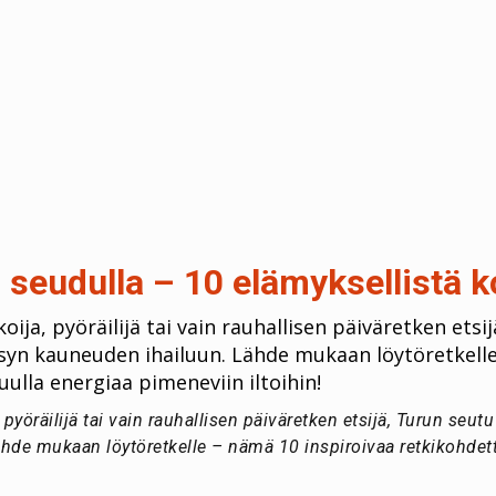
 seudulla – 10 elämyksellistä 
oija, pyöräilijä tai vain rauhallisen päiväretken etsi
syn kauneuden ihailuun. Lähde mukaan löytöretkelle
ulla energiaa pimeneviin iltoihin!
, pyöräilijä tai vain rauhallisen päiväretken etsijä, Turun seut
hde mukaan löytöretkelle – nämä 10 inspiroivaa retkikohdett