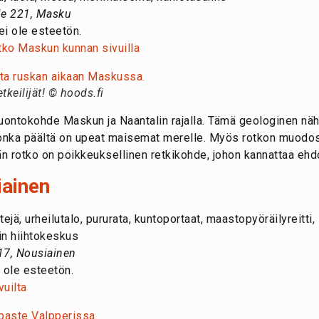
ie 221, Masku
ei ole esteetön.
tko Maskun kunnan sivuilla
tkeilijät! © hoods.fi
uontokohde Maskun ja Naantalin rajalla. Tämä geologinen näh
jonka päältä on upeat maisemat merelle. Myös rotkon muodos
n rotko on poikkeuksellinen retkikohde, johon kannattaa ehd
iainen
tejä, urheilutalo, pururata, kuntoportaat, maastopyöräilyreitti, 
in hiihtokeskus
 17, Nousiainen
 ole esteetön.
vuilta