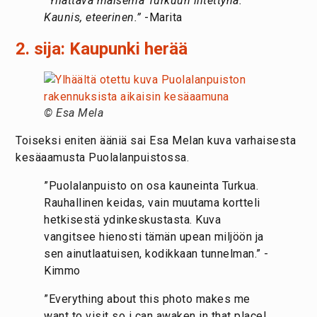
“Yllättävä maisema Turkuun liitettynä.
Kaunis, eteerinen.”
-Marita
2. sija: Kaupunki herää
© Esa Mela
Toiseksi eniten ääniä sai Esa Melan kuva varhaisesta
kesäaamusta Puolalanpuistossa.
”Puolalanpuisto on osa kauneinta Turkua.
Rauhallinen keidas, vain muutama kortteli
hetkisestä ydinkeskustasta. Kuva
vangitsee hienosti tämän upean miljöön ja
sen ainutlaatuisen, kodikkaan tunnelman.” -
Kimmo
”Everything about this photo makes me
want to visit so i can awaken in that place!