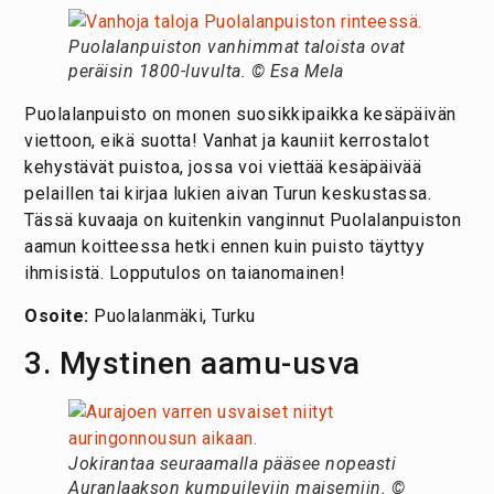
Puolalanpuiston vanhimmat taloista ovat
peräisin 1800-luvulta. © Esa Mela
Puolalanpuisto on monen suosikkipaikka kesäpäivän
viettoon, eikä suotta! Vanhat ja kauniit kerrostalot
kehystävät puistoa, jossa voi viettää kesäpäivää
pelaillen tai kirjaa lukien aivan Turun keskustassa.
Tässä kuvaaja on kuitenkin vanginnut Puolalanpuiston
aamun koitteessa hetki ennen kuin puisto täyttyy
ihmisistä. Lopputulos on taianomainen!
Osoite:
Puolalanmäki, Turku
3. Mystinen aamu-usva
Jokirantaa seuraamalla pääsee nopeasti
Auranlaakson kumpuileviin maisemiin. ©