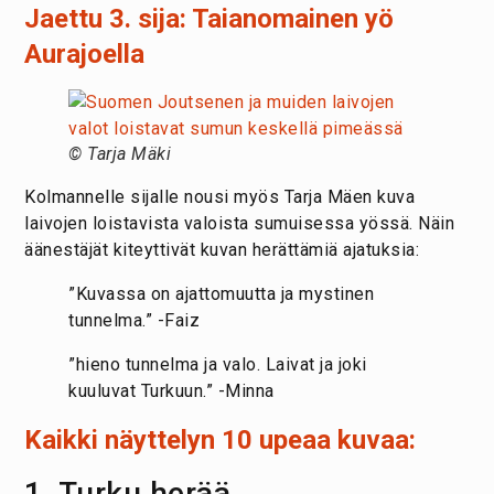
Jaettu 3. sija: Taianomainen yö
Aurajoella
© Tarja Mäki
Kolmannelle sijalle nousi myös Tarja Mäen kuva
laivojen loistavista valoista sumuisessa yössä. Näin
äänestäjät kiteyttivät kuvan herättämiä ajatuksia:
”Kuvassa on ajattomuutta ja mystinen
tunnelma.” -Faiz
”hieno tunnelma ja valo. Laivat ja joki
kuuluvat Turkuun.” -Minna
Kaikki näyttelyn 10 upeaa kuvaa:
1. Turku herää