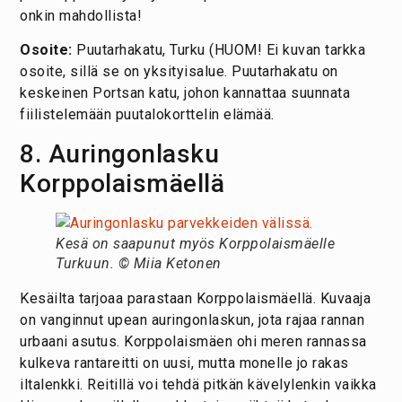
onkin mahdollista!
Osoite:
Puutarhakatu, Turku (HUOM! Ei kuvan tarkka
osoite, sillä se on yksityisalue. Puutarhakatu on
keskeinen Portsan katu, johon kannattaa suunnata
fiilistelemään puutalokorttelin elämää.
8. Auringonlasku
Korppolaismäellä
Kesä on saapunut myös Korppolaismäelle
Turkuun. © Miia Ketonen
Kesäilta tarjoaa parastaan Korppolaismäellä. Kuvaaja
on vanginnut upean auringonlaskun, jota rajaa rannan
urbaani asutus. Korppolaismäen ohi meren rannassa
kulkeva rantareitti on uusi, mutta monelle jo rakas
iltalenkki. Reitillä voi tehdä pitkän kävelylenkin vaikka