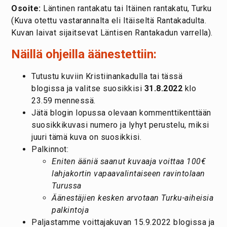
Osoite:
Läntinen rantakatu tai Itäinen rantakatu, Turku
(Kuva otettu vastarannalta eli Itäiseltä Rantakadulta.
Kuvan laivat sijaitsevat Läntisen Rantakadun varrella).
Näillä ohjeilla äänestettiin:
Tutustu kuviin Kristiinankadulla tai tässä
blogissa ja valitse suosikkisi
31.8.2022
klo
23.59 mennessä.
Jätä blogin lopussa olevaan kommenttikenttään
suosikkikuvasi numero ja lyhyt perustelu, miksi
juuri tämä kuva on suosikkisi.
Palkinnot:
Eniten ääniä saanut kuvaaja voittaa 100€
lahjakortin vapaavalintaiseen ravintolaan
Turussa
Äänestäjien kesken arvotaan Turku-aiheisia
palkintoja
Paljastamme voittajakuvan 15.9.2022 blogissa ja