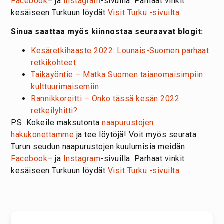
Facebook
– ja
Instagram
-sivuilla. Parhaat vinkit
kesäiseen Turkuun löydät
Visit Turku -sivuilta
.
Sinua saattaa myös kiinnostaa seuraavat blogit:
Kesäretkihaaste 2022: Lounais-Suomen parhaat
retkikohteet
Taikayöntie – Matka Suomen taianomaisimpiin
kulttuurimaisemiin
Rannikkoreitti – Onko tässä kesän 2022
retkeilyhitti?
P.S. Kokeile maksutonta
naapurustojen
hakukonettamme
ja tee löytöjä! Voit myös seurata
Turun seudun naapurustojen kuulumisia meidän
Facebook
– ja
Instagram
-sivuilla. Parhaat vinkit
kesäiseen Turkuun löydät
Visit Turku -sivuilta
.