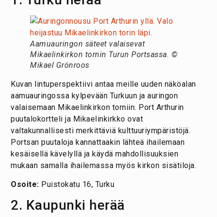
Aamuauringon säteet valaisevat
Mikaelinkirkon tornin Turun Portsassa. ©
Mikael Grönroos
Kuvan lintuperspektiivi antaa meille uuden näköalan
aamuauringossa kylpevään Turkuun ja auringon
valaisemaan Mikaelinkirkon torniin. Port Arthurin
puutalokortteli ja Mikaelinkirkko ovat
valtakunnallisesti merkittäviä kulttuuriympäristöjä.
Portsan puutaloja kannattaakin lähteä ihailemaan
kesäisellä kävelyllä ja käydä mahdollisuuksien
mukaan samalla ihailemassa myös kirkon sisätiloja.
Osoite:
Puistokatu 16, Turku
2. Kaupunki herää