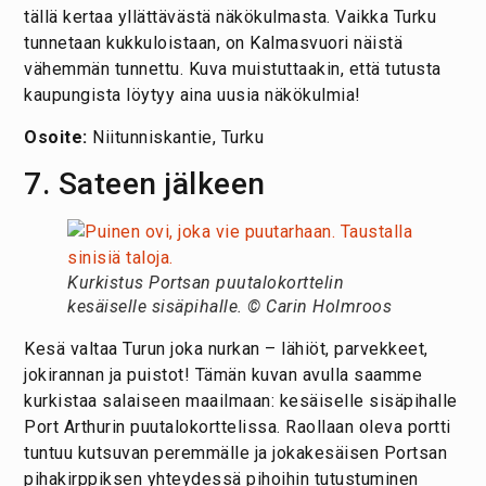
tällä kertaa yllättävästä näkökulmasta. Vaikka Turku
tunnetaan kukkuloistaan, on Kalmasvuori näistä
vähemmän tunnettu. Kuva muistuttaakin, että tutusta
kaupungista löytyy aina uusia näkökulmia!
Osoite:
Niitunniskantie, Turku
7. Sateen jälkeen
Kurkistus Portsan puutalokorttelin
kesäiselle sisäpihalle. © Carin Holmroos
Kesä valtaa Turun joka nurkan – lähiöt, parvekkeet,
jokirannan ja puistot! Tämän kuvan avulla saamme
kurkistaa salaiseen maailmaan: kesäiselle sisäpihalle
Port Arthurin puutalokorttelissa. Raollaan oleva portti
tuntuu kutsuvan peremmälle ja jokakesäisen Portsan
pihakirppiksen yhteydessä pihoihin tutustuminen