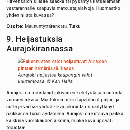
Hirvensalon sillalle saakka tai pysähtyä katselemaan
vastarannalle saapuvia matkustajalaivoja. Huomaatko
yhden niistä kuvassa?
Osoite:
Maununtyttärenkatu, Turku
9. Heijastuksia
Aurajokirannassa
Aurajoki heijastaa kaupungin valot
kuutamossa. © Kari Haila
Aurajoki on todistanut jokivarren kehitystä ja muutosta
vuosien aikana. Muutoksia onkin tapahtunut paljon, ja
uutta ja vanhaa yhdistelevä jokiranta on säilyttänyt
paikkansa Turun sydämenä. Aurajoki on kutsuva paikka
kaikkina vuorokauden aikoina, minkä kuva upeasti
todistaa!