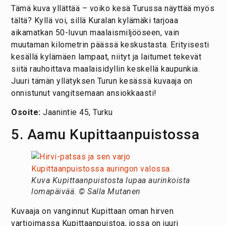
Tämä kuva yllättää – voiko kesä Turussa näyttää myös
tältä? Kyllä voi, sillä Kuralan kylämäki tarjoaa
aikamatkan 50-luvun maalaismiljööseen, vain
muutaman kilometrin päässä keskustasta. Erityisesti
kesällä kylämäen lampaat, niityt ja laitumet tekevät
siitä rauhoittava maalaisidyllin keskellä kaupunkia.
Juuri tämän yllätyksen Turun kesässä kuvaaja on
onnistunut vangitsemaan ansiokkaasti!
Osoite:
Jaanintie 45, Turku
5. Aamu Kupittaanpuistossa
Kuva Kupittaanpuistosta lupaa aurinkoista
lomapäivää. © Salla Mutanen
Kuvaaja on vanginnut Kupittaan oman hirven
vartioimassa Kupittaanpuistoa, jossa on juuri