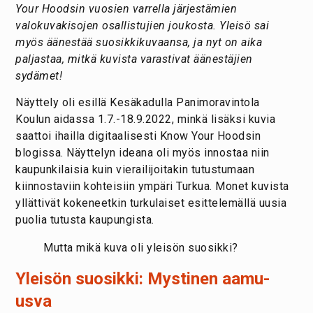
Your Hoodsin vuosien varrella järjestämien
valokuvakisojen osallistujien joukosta. Yleisö sai
myös äänestää suosikkikuvaansa, ja nyt on aika
paljastaa, mitkä kuvista varastivat äänestäjien
sydämet!
Näyttely oli esillä Kesäkadulla Panimoravintola
Koulun aidassa 1.7.-18.9.2022, minkä lisäksi kuvia
saattoi ihailla digitaalisesti Know Your Hoodsin
blogissa. Näyttelyn ideana oli myös innostaa niin
kaupunkilaisia kuin vierailijoitakin tutustumaan
kiinnostaviin kohteisiin ympäri Turkua. Monet kuvista
yllättivät kokeneetkin turkulaiset esittelemällä uusia
puolia tutusta kaupungista.
Mutta mikä kuva oli yleisön suosikki?
Yleisön suosikki: Mystinen aamu-
usva