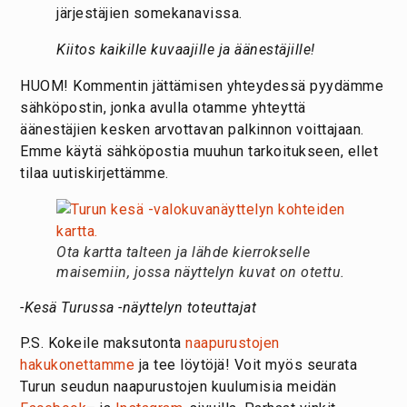
järjestäjien somekanavissa.
Kiitos kaikille kuvaajille ja äänestäjille!
HUOM! Kommentin jättämisen yhteydessä pyydämme
sähköpostin, jonka avulla otamme yhteyttä
äänestäjien kesken arvottavan palkinnon voittajaan.
Emme käytä sähköpostia muuhun tarkoitukseen, ellet
tilaa uutiskirjettämme.
Ota kartta talteen ja lähde kierrokselle
maisemiin, jossa näyttelyn kuvat on otettu.
-Kesä Turussa -näyttelyn toteuttajat
P.S. Kokeile maksutonta
naapurustojen
hakukonettamme
ja tee löytöjä! Voit myös seurata
Turun seudun naapurustojen kuulumisia meidän