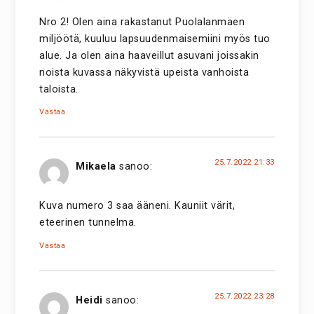
Nro 2! Olen aina rakastanut Puolalanmäen
miljöötä, kuuluu lapsuudenmaisemiini myös tuo
alue. Ja olen aina haaveillut asuvani joissakin
noista kuvassa näkyvistä upeista vanhoista
taloista.
Vastaa
25.7.2022 21:33
Mikaela
sanoo:
Kuva numero 3 saa ääneni. Kauniit värit,
eteerinen tunnelma.
Vastaa
25.7.2022 23:28
Heidi
sanoo: