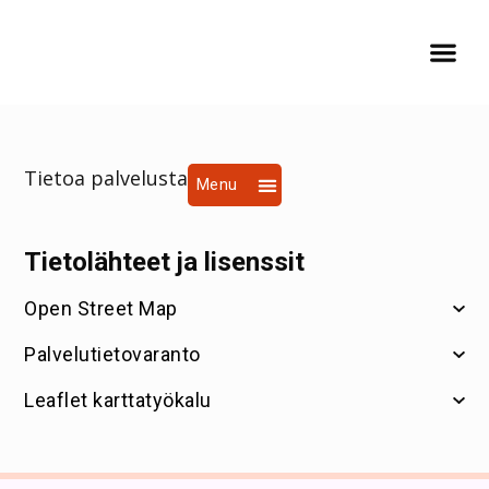
Tietoa palvelusta
Tietolähteet ja lisenssit
Tietolähteet ja lisenssit
Open Street Map
Palvelutietovaranto
Leaflet karttatyökalu