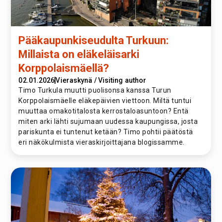
Pääkaupunkiseudulta Turkuun:
Millaista on eläkeläisarki
Korppolaismäellä?
02.01.2026
Vieraskynä / Visiting author
Timo Turkula muutti puolisonsa kanssa Turun
Korppolaismäelle eläkepäivien viettoon. Miltä tuntui
muuttaa omakotitalosta kerrostaloasuntoon? Entä
miten arki lähti sujumaan uudessa kaupungissa, josta
pariskunta ei tuntenut ketään? Timo pohtii päätöstä
eri näkökulmista vieraskirjoittajana blogissamme.