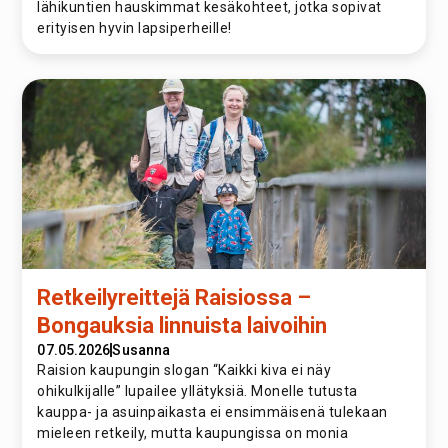
lähikuntien hauskimmat kesäkohteet, jotka sopivat
erityisen hyvin lapsiperheille!
Retkeilyreittejä Raisiossa –
Bongauksia linnuista laivoihin
07.05.2026
Susanna
Raision kaupungin slogan “Kaikki kiva ei näy
ohikulkijalle” lupailee yllätyksiä. Monelle tutusta
kauppa- ja asuinpaikasta ei ensimmäisenä tulekaan
mieleen retkeily, mutta kaupungissa on monia