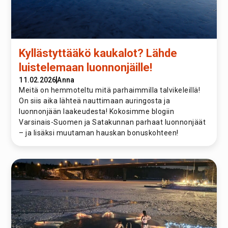
Kyllästyttääkö kaukalot? Lähde
luistelemaan luonnonjäille!
11.02.2026
Anna
Meitä on hemmoteltu mitä parhaimmilla talvikeleillä!
On siis aika lähteä nauttimaan auringosta ja
luonnonjään laakeudesta! Kokosimme blogiin
Varsinais-Suomen ja Satakunnan parhaat luonnonjäät
– ja lisäksi muutaman hauskan bonuskohteen!