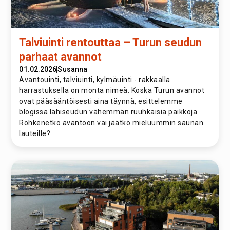
Talviuinti rentouttaa – Turun seudun
parhaat avannot
01.02.2026
Susanna
Avantouinti, talviuinti, kylmäuinti - rakkaalla
harrastuksella on monta nimeä. Koska Turun avannot
ovat pääsääntöisesti aina täynnä, esittelemme
blogissa lähiseudun vähemmän ruuhkaisia paikkoja.
Rohkenetko avantoon vai jäätkö mieluummin saunan
lauteille?