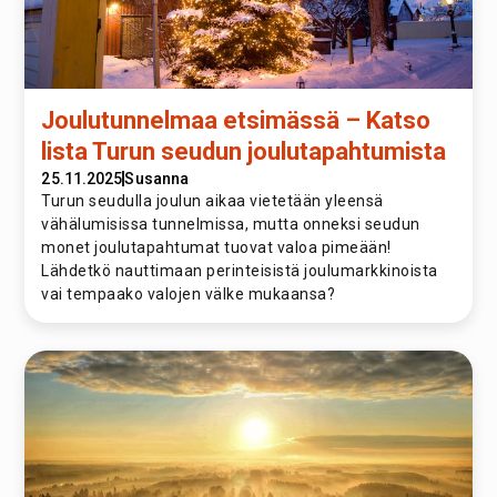
Joulutunnelmaa etsimässä – Katso
lista Turun seudun joulutapahtumista
25.11.2025
Susanna
Turun seudulla joulun aikaa vietetään yleensä
vähälumisissa tunnelmissa, mutta onneksi seudun
monet joulutapahtumat tuovat valoa pimeään!
Lähdetkö nauttimaan perinteisistä joulumarkkinoista
vai tempaako valojen välke mukaansa?