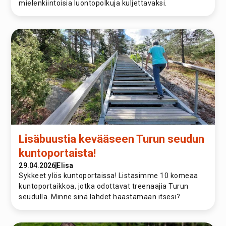
mielenkiintoisia luontopolkuja kuljettavaksi.
Lisäbuustia kevääseen Turun seudun
kuntoportaista!
29.04.2026
Elisa
Sykkeet ylös kuntoportaissa! Listasimme 10 komeaa
kuntoportaikkoa, jotka odottavat treenaajia Turun
seudulla. Minne sinä lähdet haastamaan itsesi?