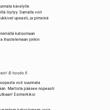
unnata kävelylle
ltä löytyy. Samalla voit
ukkivat upeasti, ja pimeinä
ävelemällä katsomaan
lla ihastelemaan jonkin
vain! © hoods.fi
uroopasta voit suunnata
kään. Martista pääsee nopeasti
nutkaan! Esimerkiksi
karantaan katselemaan isoja