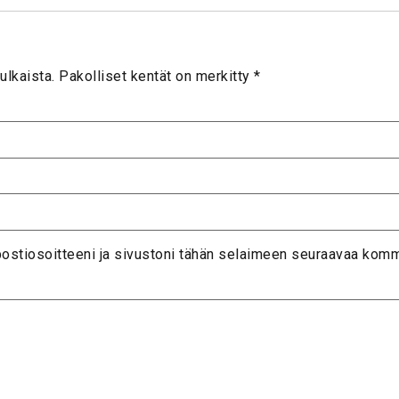
ulkaista.
Pakolliset kentät on merkitty
*
postiosoitteeni ja sivustoni tähän selaimeen seuraavaa komm