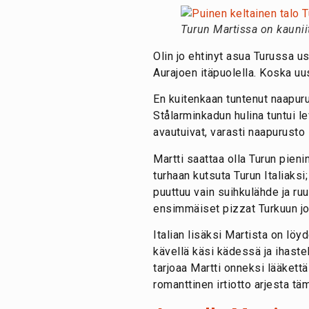
Turun Martissa on kaunii
Olin jo ehtinyt asua Turussa 
Aurajoen itäpuolella. Koska uus
En kuitenkaan tuntenut naapuru
Stålarminkadun hulina tuntui l
avautuivat, varasti naapurust
Martti saattaa olla Turun pieni
turhaan kutsuta Turun Italiaksi
puuttuu vain suihkulähde ja ruu
ensimmäiset pizzat Turkuun jo
Italian lisäksi Martista on löy
kävellä käsi kädessä ja ihaste
tarjoaa Martti onneksi lääkett
romanttinen irtiotto arjesta t