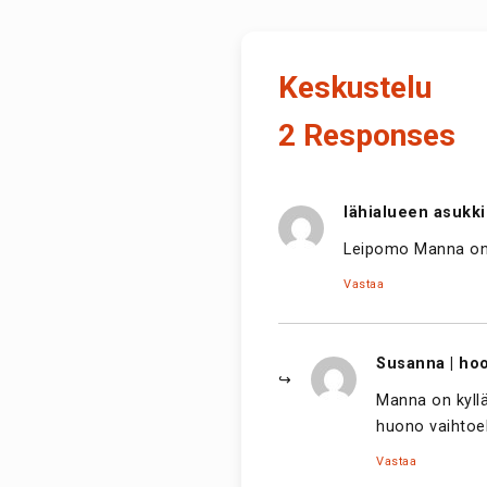
Keskustelu
2 Responses
lähialueen asukki
Leipomo Manna on i
Vastaa
Susanna | hoo
Manna on kyllä
huono vaihtoe
Vastaa