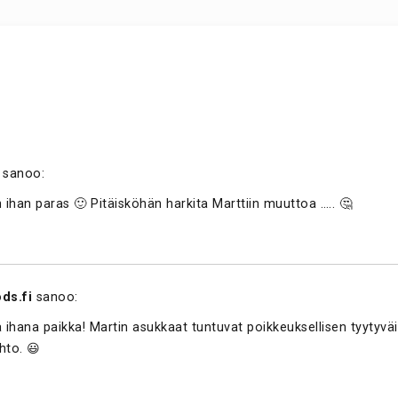
sanoo:
han paras 🙂 Pitäisköhän harkita Marttiin muuttoa ….. 🤔
ds.fi
sanoo:
 ihana paikka! Martin asukkaat tuntuvat poikkeuksellisen tyytyväis
hto. 😃