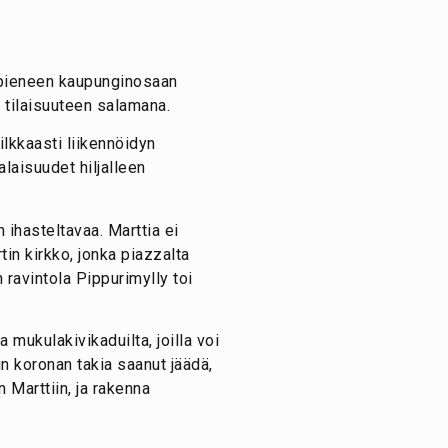
 pieneen kaupunginosaan
in tilaisuuteen salamana.
ilkkaasti liikennöidyn
laisuudet hiljalleen
 ihasteltavaa. Marttia ei
tin kirkko, jonka piazzalta
 ravintola Pippurimylly toi
 mukulakivikaduilta, joilla voi
in koronan takia saanut jäädä,
 Marttiin, ja rakenna