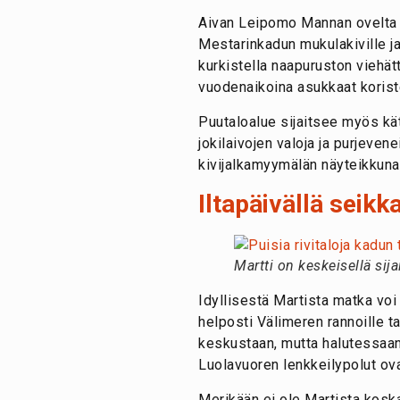
Aivan Leipomo Mannan ovelta a
Mestarinkadun mukulakiville ja 
kurkistella naapuruston viehät
vuodenaikoina asukkaat koristel
Puutaloalue sijaitsee myös kät
jokilaivojen valoja ja purjeven
kivijalkamyymälän näyteikkunaa
Iltapäivällä seikk
Martti on keskeisellä sij
Idyllisestä Martista matka voi
helposti Välimeren rannoille t
keskustaan, mutta halutessaan 
Luolavuoren lenkkeilypolut ova
Merikään ei ole Martista kosk