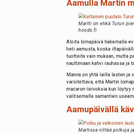
Aamulla Martin 
Martti on ehkä Turun pie
hoods.fi
Aloita lomapäivä hakemalla ev
heti aamusta, koska iltapäivä
tuotteita vain mukaan, mutta p
nauttimaan kahvi rauhassa ja 
Manna on yhtä lailla lasten ja 
varoitettava, että Martin lomap
macaron-leivoksia kun löytyy n
valitsemalla samantien useamm
Aamupäivällä käve
Martissa riittää polkuja 