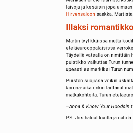
laivoja ja kesäisin jopa uimaan
Hirvensaloon
saakka.
Martista
Illaksi romantikko
Martin tyylikkäissä mutta kodik
eteläeurooppalaisissa verrokeis
Täydellä vatsalla on nimittäin
puistikko vaikuttaa Turun tunne
upeasti esimerkiksi Turun num
Puiston suojissa voikin uskalt
korona-aika onkin laittanut m
matkakohteita. Turun eteläeur
–
Anna & Know Your Hoodsin t
P.S. Jos haluat kuulla ja nähdä