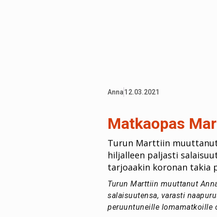
Anna
12.03.2021
Matkaopas Mart
Turun Marttiin muuttanut
hiljalleen paljasti salai
tarjoaakin koronan takia 
Turun
Marttiin muuttanut Anna
salaisuutensa, varasti naapur
peruuntuneille lomamatkoille 