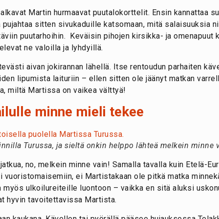
lkavat Martin hurmaavat puutalokorttelit. Ensin kannattaa su
pujahtaa sitten sivukaduille katsomaan, mitä salaisuuksia nii
täviin puutarhoihin. Keväisin pihojen kirsikka- ja omenapuut k
evat ne valoilla ja lyhdyillä.
evästi aivan jokirannan lähellä. Itse rentoudun parhaiten k
eiden lipumista laituriin – ellen sitten ole jäänyt matkan varre
, miltä Martissa on vaikea välttyä!
ailulle minne mieli tekee
ainnilla Turussa, ja sieltä onkin helppo lähteä melkein minne 
 jatkua, no, melkein minne vain! Samalla tavalla kuin Etelä-E
ai vuoristomaisemiin, ei Martistakaan ole pitkä matka minne
myös ulkoilureiteille luontoon – vaikka en sitä aluksi usko
t hyvin tavoitettavissa Martista.
aan kaukana. Kävellen tai pyörällä pääsee hujauksessa Telak