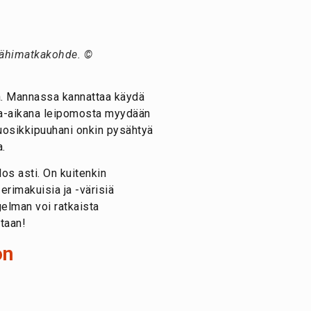
 lähimatkakohde. ©
a. Mannassa kannattaa käydä
ona-aikana leipomosta myydään
Suosikkipuuhani onkin pysähtyä
a.
los asti. On kuitenkin
erimakuisia ja -värisiä
gelman voi ratkaista
taan!
on