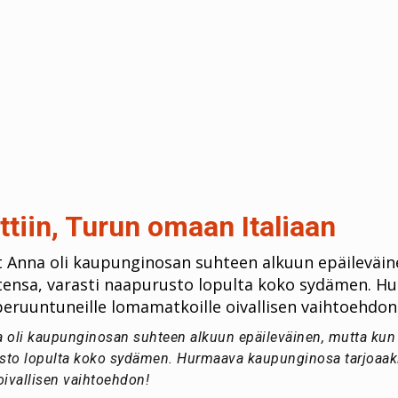
tiin, Turun omaan Italiaan
 Anna oli kaupunginosan suhteen alkuun epäileväin
suutensa, varasti naapurusto lopulta koko sydämen.
peruuntuneille lomamatkoille oivallisen vaihtoehdon
 oli kaupunginosan suhteen alkuun epäileväinen, mutta kun Ma
usto lopulta koko sydämen. Hurmaava kaupunginosa tarjoaak
oivallisen vaihtoehdon!