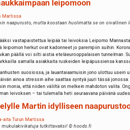
maukkaimpaan leipomoon
nin naapurusto, mutta koostaan huolimatta se on oivallinen
ääksi vastapaistettua leipää tai leivoksia Leipomo Mannast
llä leipomon herkut ovat kadonneet jo parempiin suihin. Kor
aikan päällä voi silti aistia eteläeurooppalaisen tunnelman. 
tarkkailla samalla asiakkaita ruskeiden leipäpussiensa kanss
vanhusten suosiossa, ja lauantaiaamuisin jono ulottuu usein u
äivän ainoa stressin aihe saattaa syntyä juuri tässä jonossa: 
iin monia, että niiden väliltä on melkein mahdoton valita. On
an leivoksen – tai tulemalla heti seuraavana päivänä uudes
lylle Martin idylliseen naapurusto
ja mukulakivikatuja tutkittavaksi! © hoods.fi