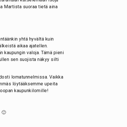
aa Martista suoraa tietä aina
intäänkin yhtä hyvältä kuin
lkeistä aikaa ajatellen.
än kaupungin valoja. Tämä pieni
llen sen suojista näkyy silti
idosti lomatunnelmissa. Vaikka
edemmäs löytääksemme upeita
roopan kaupunkilomille!
 🙂