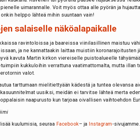
 pienelle uimarannalle. Voit myös ottaa alle pyörän ja hujautt
 onkin helppo lähteä mihin suuntaan vain!
jen salaiselle näköalapaikalle
kaissa ravintoloissa ja baareissa viinilasillinen maistuu väh
saan, ja ne kannattaakin laittaa muistiin koronarajoitusten jä
 hyvä kavuta Martin kirkon viereiselle puistoalueelle tähyämä
tuimpiin kukkuloihin verrattuna vaatimattomalta, mutta illan tu
erotornin valot.
autua tarttumaan mielitiettyään kädestä ja tuntea olevansa a
atkasuunnitelmat uusiksi, meidän ei tarvitse lähteä merta 
ooppalaisin naapurusto kun tarjoaa oivallisen vaihtoehdon Eu
iimi
 lisää kuulumisia, seuraa
Facebook
– ja
Instagram
-sivujamme.