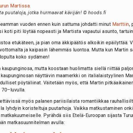
ta puutaloja, jotka hurmaavat kävijän! © hoods.fi
useamman vuoden ennen kuin sattuma johdatti minut
Marttiin
,
i koti piti löytää nopeasti ja Martista vapautui asunto, tartu
stoa etukäteen, ja pian oma äkkipäätös alkoikin epäilyttää. V
evottomalta ja kaipasin lähemmäs luontoa. Mutta kun Martin sa
o lopulta koko sydämen!
n kaupunginosa, mutta koostaan huolimatta siellä riittää paljon
; kaupunginosan näyttävin maamerkki on italialaistyylinen Mar
dulliset pöytäliinat. Väitetään myös, että Martin pitkäaikainen
 70–luvulla.
dettävissä myös palanen pariisilaista romantiikkaa rauhallisilta
lla lyhdyin koristeltuja puutarhoja. Vaikka matkustaminen onk
ä matkakuumeiselle. Pyrähdä siis Etelä-Euroopan sijasta Turun
ämän matkasuunnitelman avulla: