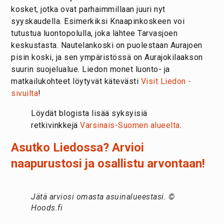
kosket, jotka ovat parhaimmillaan juuri nyt
syyskaudella. Esimerkiksi Knaapinkoskeen voi
tutustua luontopolulla, joka lähtee Tarvasjoen
keskustasta. Nautelankoski on puolestaan Aurajoen
pisin koski, ja sen ympäristössä on Aurajokilaakson
suurin suojelualue. Liedon monet luonto- ja
matkailukohteet löytyvät kätevästi
Visit Liedon -
sivuilta
!
Löydät blogista lisää syksyisiä
retkivinkkejä
Varsinais-Suomen alueelta
.
Asutko Liedossa? Arvioi
naapurustosi ja osallistu arvontaan!
Jätä arviosi omasta asuinalueestasi. ©
Hoods.fi