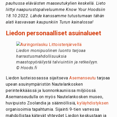
pauhussa eläväisten maaseutukylien keskellä. Lieto
liittyi naapurustopalveluumme Know Your Hoodsiin
18.10.2022. Lähde kanssamme tutustumaan tähän
alati kasvavaan kaupunkiin Turun kainalossa!
Liedon personaalliset asuinalueet
Liedon monipuolinen luonto tarjoaa
harrastusmahdollisuuksia
maastopyöräilystä talviuintiin ja retkeilyyn.
© Hoods.fi
Liedon luoteisosassa sijaitseva
Asemanseutu
tarjoaa
upean asuinympäristön Nautelankosken
perinteikkäässä ja luonnonkauniissa miljöössä.
Asemanseudulla on myös Nautelankosken museo,
huvipuisto Zoolandia ja säännöllisiä,
kyläyhdistyksen
organisoimia tapahtumia. Sijainti 9-tien varressa
mahdollistaa kätevät yhteydet Liedon keskustaan ja