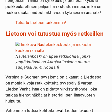
hengellään. Täällä on kyläkoulu ja pieneksi kyläksi
poikkeuksellisen paljon harrastustoimintaa, mikä on
isoksi osaksi aidosti aktiivisen kyläseuran ansiota!
Tutustu Lietoon tarkemmin!
Lietoon voi tutustua myös retkeillen
Nautelankoski on upea retkikohde, jonka
ympäristössä on Aurajokilaakson suurin
suojelualue. © Hoods.fi
Varsinais-Suomen syysloma on alkanut ja Liedossa
on monia kivoja retkikohteita syyspäiviä varten.
Liedon Vanhalinna on pidetty virkistyskohde, joka
tarjoaa hienot näköalat historiallisen linnavuoren
huipulta.
Vähemmän tuttuja kohteita ovat Liedon lukuisat