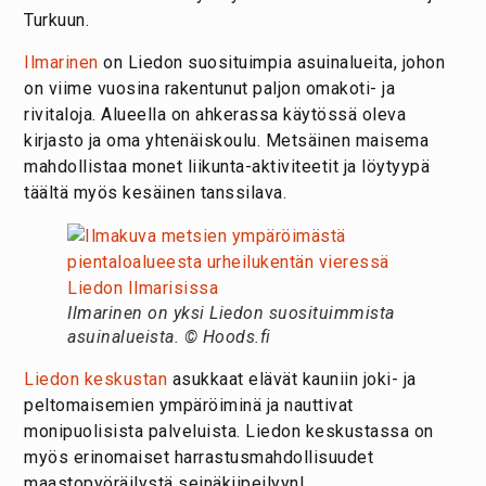
Turkuun.
Ilmarinen
on Liedon suosituimpia asuinalueita, johon
on viime vuosina rakentunut paljon omakoti- ja
rivitaloja. Alueella on ahkerassa käytössä oleva
kirjasto ja oma yhtenäiskoulu. Metsäinen maisema
mahdollistaa monet liikunta-aktiviteetit ja löytyypä
täältä myös kesäinen tanssilava.
Ilmarinen on yksi Liedon suosituimmista
asuinalueista.
© Hoods.fi
Liedon keskustan
asukkaat elävät kauniin joki- ja
peltomaisemien ympäröiminä ja nauttivat
monipuolisista palveluista. Liedon keskustassa on
myös erinomaiset harrastusmahdollisuudet
maastopyöräilystä seinäkiipeilyyn!