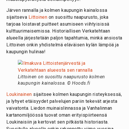
Järven rannalla ja kolmen kaupungin kainalossa
sijaitseva
Littoinen
on suosittu naapurusto, joka
tarjoaa loistavat puitteet asumiseen viihtyisissä
kulttuurimaisemissa. Historiallisen Verkatehtaan
alueella järjestetään paljon tapahtumia, minkä ansiosta
Littoinen onkin yhdistelmä eläväisen kylän lämpöä ja
kaupungin hulinaa!
Littoinen on suosittu naapurusto kolmen
kaupungin kainalossa. © Hoods.fi
Loukinainen
sijaitsee kolmen kaupungin risteyksessä,
ja lyhyet etäisyydet palvelujen pariin tekevät arjesta
vaivatonta. Liedon muinaislinnassa ja Vanhalinnan
kartanomiljöössä tuovat oman erityispiirteensä
Loukinaisiin ja kertovat sen pitkästä historiasta.
Suositulle alueelle onkin rakennettu viime vuosina