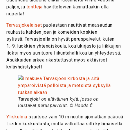
paljon, ja
tontteja
havittelevien kannattaakin olla
nopeita!
Tarvasjokelaiset
puolestaan nauttivat maaseudun
rauhasta kahden joen ja komeiden koskien
sylissä. Tarvasjoella on hyvät peruspalvelut, kuten
1.-9. luokkien yhtenäiskoulu, koulukirjasto ja liikkujien
iloksi myös uunituore liikuntahalli koulun yhteydessä.
Asukkaiden arkea rikastuttavat myös aktiiviset
kyläyhdistykset!
Tarvasjoki on eläväinen kylä, jossa on
loistavat peruspalvelut.
© Hoods.fi
Yliskulma
sijaitsee vain 10 minuutin ajomatkan päässä
Liedon keskustasta, mutta valloittaa silti kylämäisellä