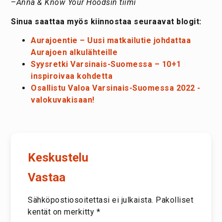
–
Anna
& Know Your Hoodsin tiimi
Sinua saattaa myös kiinnostaa seuraavat blogit:
Aurajoentie – Uusi matkailutie johdattaa
Aurajoen alkulähteille
Syysretki Varsinais-Suomessa – 10+1
inspiroivaa kohdetta
Osallistu Valoa Varsinais-Suomessa 2022 -
valokuvakisaan!
Keskustelu
Vastaa
Sähköpostiosoitettasi ei julkaista.
Pakolliset
kentät on merkitty
*