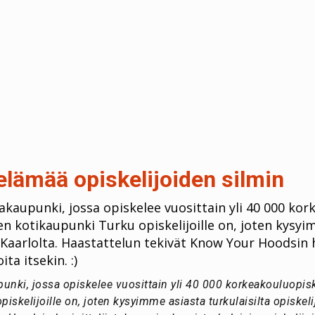
elämää opiskelijoiden silmin
akaupunki, jossa opiskelee vuosittain yli 40 000 kor
n kotikaupunki Turku opiskelijoille on, joten kysyim
a Kaarlolta. Haastattelun tekivät Know Your Hoodsin h
ita itsekin. :)
punki, jossa opiskelee vuosittain yli 40 000 korkeakouluopisk
iskelijoille on, joten kysyimme asiasta turkulaisilta opiskelij