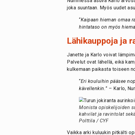
Nummessa asuva Karlo arvostaa
joka suuntaan. Myös uudet asu
“
Kaipaan hieman omaa rau
hintataso on myös hiema
Lähikauppoja ja r
Janette ja Karlo voivat lämpim
Palvelut ovat lähellä, eikä kam
kulkemaan paikasta toiseen no
“
Eri kouluihin pääsee nop
kävellenkin.
” – Karlo, N
Monista opiskelijoiden s
kahvilat ja ravintolat sek
Polttila / CYF
Vaikka arki kuluukin pitkälti 