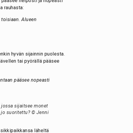
 pääsee helposti ja nopeasti
a rauhasta:
 toisiaan. Alueen
nkin hyvän sijainnin puolesta.
kävellen tai pyörällä pääsee
rantaan pääsee nopeasti
 jossa sijaitsee monet
o jo suoritettu? © Jenni
osikkipaikkansa läheltä