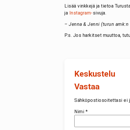
Lisää vinkkejä ja tietoa Turust
ja
Instagram-
sivuja.
– Jenna & Jenni (turun amk:n o
P.s. Jos harkitset muuttoa, tu
Keskustelu
Vastaa
Sähköpostiosoitettasi ei j
Nimi
*