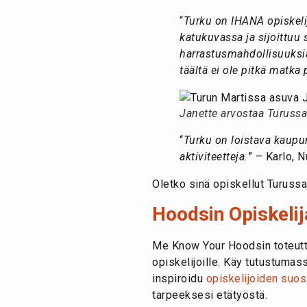
“
Turku on IHANA opiskelij
katukuvassa ja sijoittuu 
harrastusmahdollisuuksiaki
täältä ei ole pitkä matka
Janette arvostaa Turussa 
“
Turku on loistava kaupunk
aktiviteetteja.
” – Karlo,
Oletko sinä opiskellut Turuss
Hoodsin Opiskelij
Me Know Your Hoodsin toteutta
opiskelijoille. Käy tutustum
inspiroidu
opiskelijoiden suos
tarpeeksesi etätyöstä.