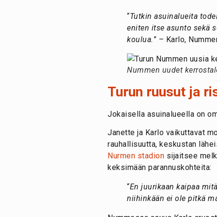
“
Tutkin asuinalueita tode
eniten itse asunto sekä s
koulua.
” – Karlo, Numme
Nummen uudet kerrostalot
Turun ruusut ja ri
Jokaisella asuinalueella on om
Janette ja Karlo vaikuttavat m
rauhallisuutta, keskustan lähe
Nurmen stadion
sijaitsee melk
keksimään parannuskohteita:
“
En juurikaan kaipaa mitää
niihinkään ei ole pitkä m