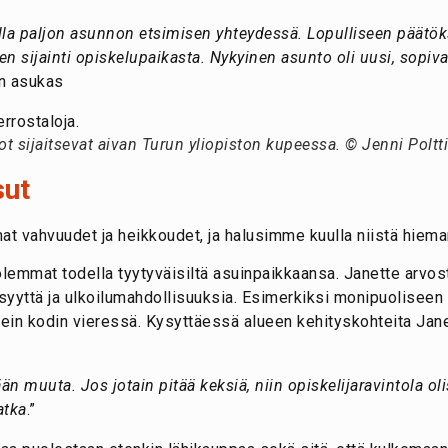
lla paljon asunnon etsimisen yhteydessä. Lopulliseen päätök
en sijainti opiskelupaikasta. Nykyinen asunto oli uusi, sopiva
n asukas
 sijaitsevat aivan Turun yliopiston kupeessa. © Jenni Poltti
sut
at vahvuudet ja heikkoudet, ja halusimme kuulla niistä hiem
olemmat todella tyytyväisiltä asuinpaikkaansa. Janette arvost
isyyttä ja ulkoilumahdollisuuksia. Esimerkiksi monipuoliseen
ein kodin vieressä. Kysyttäessä alueen kehityskohteita Jane
n muuta. Jos jotain pitää keksiä, niin opiskelijaravintola olis
atka
.”