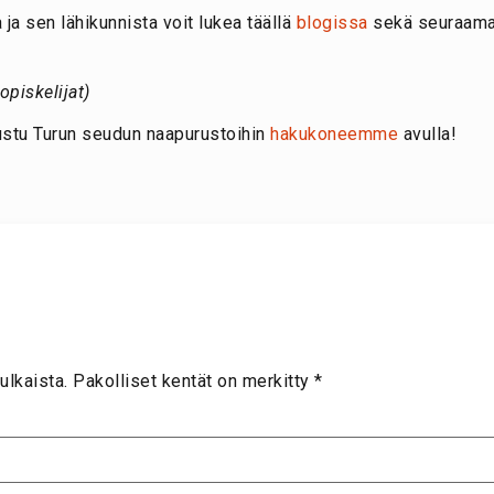
a ja sen lähikunnista voit lukea täällä
blogissa
sekä seuraama
piskelijat)
tustu Turun seudun naapurustoihin
hakukoneemme
avulla!
ulkaista.
Pakolliset kentät on merkitty
*