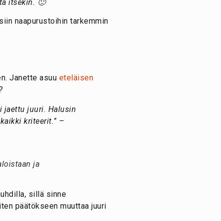
a itsekin. 🙂
siin naapurustoihin tarkemmin
en. Janette asuu
eteläisen
?
 jaettu juuri. Halusin
aikki kriteerit.
” –
loistaan ja
uhdilla, sillä sinne
iten päätökseen muuttaa juuri