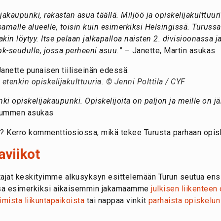
akaupunki, rakastan asua täällä. Miljöö ja opiskelijakulttuur
samalle alueelle, toisin kuin esimerkiksi Helsingissä. Turuss
n löytyy. Itse pelaan jalkapalloa naisten 2. divisioonassa ja 
 pk-seudulle, jossa perheeni asuu.
” – Janette, Martin asukas
etenkin opiskelijakulttuuria. © Jenni Polttila / CYF
i opiskelijakaupunki. Opiskelijoita on paljon ja meille on järj
 Nummen asukas
a? Kerro kommenttiosiossa, mikä tekee Turusta parhaan opis
aviikot
jat keskityimme alkusyksyn esittelemään Turun seutua ensis
assa esimerkiksi aikaisemmin jakamaamme
julkisen liikentee
imista liikuntapaikoista
tai nappaa vinkit
parhaista opiskelun