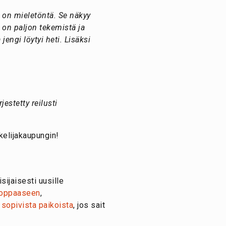
i on mieletöntä. Se näkyy
a on paljon tekemistä ja
jengi löytyi heti. Lisäksi
estetty reilusti
kelijakaupungin!
ijaisesti uusille
n oppaaseen
,
 sopivista paikoista
, jos sait