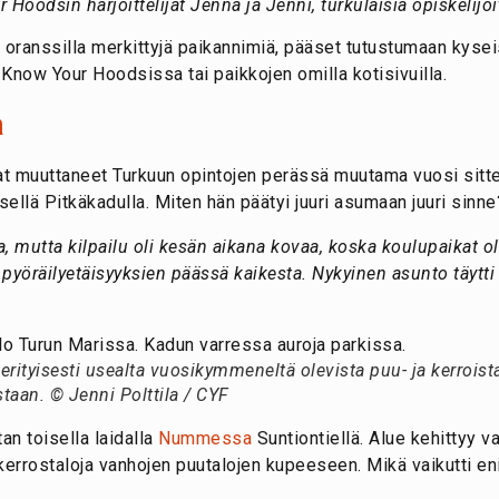
Hoodsin harjoittelijat Jenna ja Jenni, turkulaisia opiskelijoit
oranssilla merkittyjä paikannimiä, pääset tutustumaan kysei
Know Your Hoodsissa tai paikkojen omilla kotisivuilla.
a
t muuttaneet Turkuun opintojen perässä muutama vuosi sitt
äisellä Pitkäkadulla. Miten hän päätyi juuri asumaan juuri sinne
, mutta kilpailu oli kesän aikana kovaa, koska koulupaikat oli
pyöräilyetäisyyksien päässä kaikesta. Nykyinen asunto täytti k
erityisesti usealta vuosikymmeneltä olevista puu- ja kerroista
taan. © Jenni Polttila / CYF
n toisella laidalla
Nummessa
Suntiontiellä. Alue kehittyy va
kerrostaloja vanhojen puutalojen kupeeseen. Mikä vaikutti en