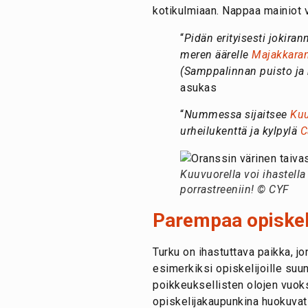
kotikulmiaan. Nappaa mainiot v
“
Pidän erityisesti jokiran
meren äärelle
Majakkara
(Samppalinnan puisto ja
asukas
“
Nummessa sijaitsee
Kuu
urheilukenttä ja kylpylä
C
Kuuvuorella voi ihastella
porrastreeniin! © CYF
Parempaa opiskel
Turku on ihastuttava paikka, 
esimerkiksi opiskelijoille suu
poikkeuksellisten olojen vuoks
opiskelijakaupunkina huokuvat 