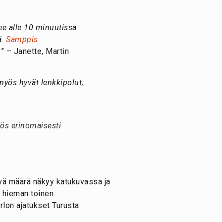
see alle 10 minuutissa
ä.
Samppis
.
” – Janette, Martin
myös hyvät lenkkipolut,
yös erinomaisesti
ävä määrä näkyy katukuvassa ja
n hieman toinen
rlon ajatukset Turusta