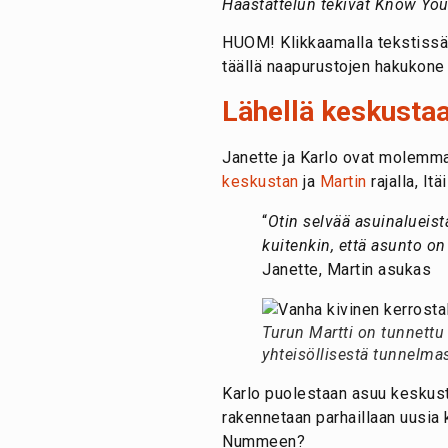
Haastattelun tekivät Know Your 
HUOM! Klikkaamalla tekstissä 
täällä naapurustojen hakukone 
Lähellä keskusta
Janette ja Karlo ovat molemma
keskustan
ja
Martin
rajalla, It
“
Otin selvää asuinalueista
kuitenkin, että asunto on 
Janette, Martin asukas
Turun Martti on tunnettu 
yhteisöllisestä tunnelmas
Karlo puolestaan asuu keskusta
rakennetaan parhaillaan uusia 
Nummeen?