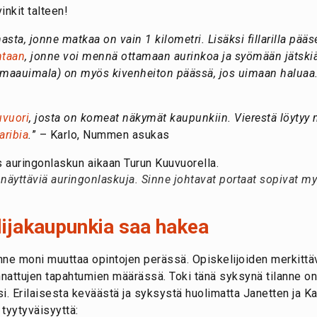
inkit talteen!
nasta, jonne matkaa on vain 1 kilometri. Lisäksi fillarilla pää
ntaan
, jonne voi mennä ottamaan aurinkoa ja syömään jätski
 maauimala) on myös kivenheiton päässä, jos uimaan haluaa
vuori
, josta on komeat näkymät kaupunkiin. Vierestä löytyy 
aribia
.
” – Karlo, Nummen asukas
 näyttäviä auringonlaskuja. Sinne johtavat portaat sopivat m
ijakaupunkia saa hakea
jonne moni muuttaa opintojen perässä. Opiskelijoiden merkitt
nnattujen tapahtumien määrässä. Toki tänä syksynä tilanne o
i. Erilaisesta keväästä ja syksystä huolimatta Janetten ja Ka
tyytyväisyyttä: