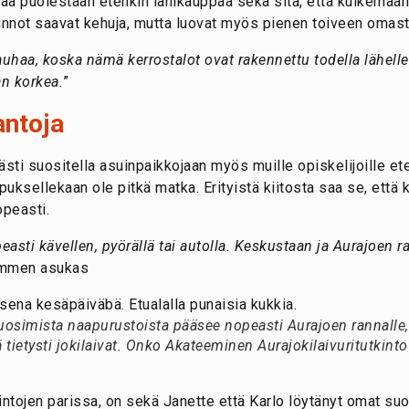
 puolestaan etenkin lähikauppaa sekä sitä, että kulkemaan
nnot saavat kehuja, mutta luovat myös pienen toiveen omast
haa, koska nämä kerrostalot ovat rakennettu todella lähelle
n korkea.
”
antoja
ästi suositella asuinpaikkojaan myös muille opiskelijoille ete
puksellekaan ole pitkä matka. Erityistä kiitosta saa se, että 
peasti.
easti kävellen, pyörällä tai autolla. Keskustaan ja Aurajoen 
ummen asukas
uosimista naapurustoista pääsee nopeasti Aurajoen rannalle,
ä tietysti jokilaivat. Onko Akateeminen Aurajokilaivuritutkint
opintojen parissa, on sekä Janette että Karlo löytänyt omat su