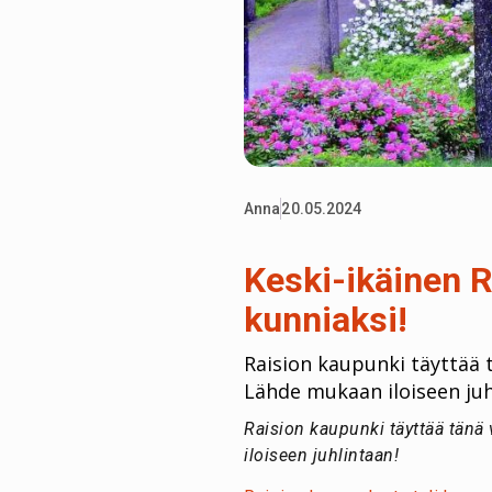
Anna
20.05.2024
Keski-ikäinen R
kunniaksi!
Raision kaupunki täyttää t
Lähde mukaan iloiseen juh
Raision kaupunki täyttää tänä
iloiseen juhlintaan!