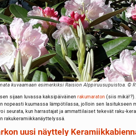
nnata kuvaamaan esimerkiksi Raision Alppiruusupuistoa. © R
 sen sijaan luvassa kaksipäiväinen
rakumaraton
(siis mikä!?)
aan nopeasti kuumassa lämpötilassa, jolloin sen lasitukseen 
voi seurata, kun harrastajat ja ammattilaiset tekevät raku-kera
on rakukeramiikkanäyttelyssä.
rkon uusi näyttely Keramiikkabienn