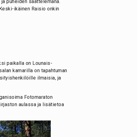
en ja puheiden saattelemana.
Keski-ikäinen Raisio onkin
ksi paikalla on Lounais-
Tasalan kamarilla on tapahtuman
ityishenkilöille ilmaisia, ja
rganisoima Fotomaraton
irjaston aulassa ja lisätietoa