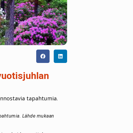
vuotisjuhlan
iinnostavia tapahtumia.
 tapahtumia. Lähde mukaan