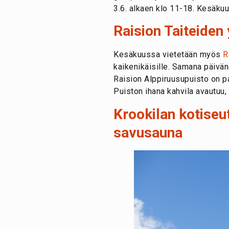
3.6. alkaen klo 11-18. Kesäku
Raision Taiteiden 
Kesäkuussa vietetään myös
R
kaikenikäisille. Samana päivä
Raision Alppiruusupuisto on p
Puiston ihana kahvila avautuu,
Krookilan kotiseu
savusauna