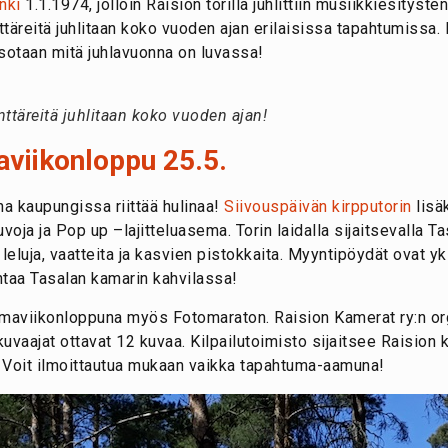
nki
1.1.1974, jolloin Raision torilla juhlittiin musiikkiesityst
äreitä juhlitaan koko vuoden ajan erilaisissa tapahtumissa. 
tsotaan mitä juhlavuonna on luvassa!
ttäreitä juhlitaan koko vuoden ajan!
aviikonloppu 25.5.
a kaupungissa riittää hulinaa!
Siivouspäivän
kirpputorin
lisä
voja ja Pop up –lajitteluasema. Torin laidalla sijaitsevalla 
 leluja, vaatteita ja kasvien pistokkaita. Myyntipöydät ovat yks
htaa Tasalan kamarin kahvilassa!
tumaviikonloppuna myös Fotomaraton. Raision Kamerat ry:n o
kuvaajat ottavat 12 kuvaa. Kilpailutoimisto sijaitsee Raision k
. Voit ilmoittautua mukaan vaikka tapahtuma-aamuna!