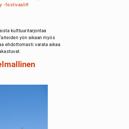
 -festivaalit
!
aista kulttuuritarjontaa
 Taiteiden yön aikaan myös
aa ehdottomasti varata aikaa.
lakastuvat.
elmallinen