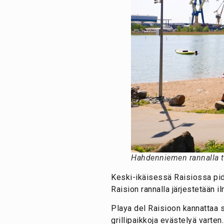
Hahdenniemen rannalla t
Keski-ikäisessä Raisiossa pid
Raision rannalla järjestetään i
Playa del Raisioon kannattaa su
grillipaikkoja evästelyä varten