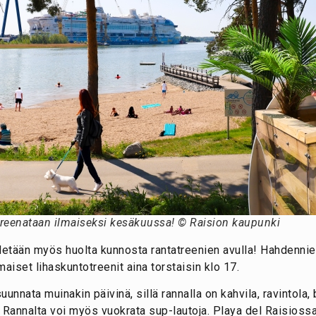
reenataan ilmaiseksi kesäkuussa! © Raision kaupunki
etään myös huolta kunnosta rantatreenien avulla! Hahdennie
lmaiset lihaskuntotreenit aina torstaisin klo 17.
unnata muinakin päivinä, sillä rannalla on kahvila, ravintola, 
. Rannalta voi myös vuokrata sup-lautoja. Playa del Raisiossa