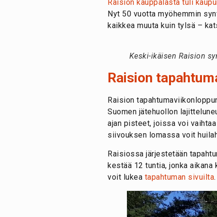
Raision kauppalasta tuli kaupu
Nyt 50 vuotta myöhemmin syntt
kaikkea muuta kuin tylsä – ka
Keski-ikäisen Raision syn
Raision tapahtum
Raision tapahtumaviikonloppun
Suomen jätehuollon lajitteluneu
ajan pisteet, joissa voi vaihtaa
siivouksen lomassa voit huila
Raisiossa järjestetään tapah
kestää 12 tuntia, jonka aikana 
voit lukea
tapahtuman sivuilta