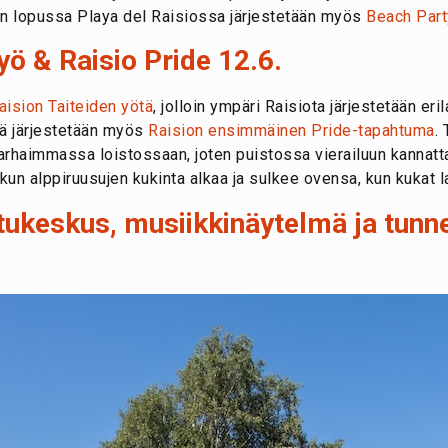
un lopussa Playa del Raisiossa järjestetään myös
Beach Party
yö & Raisio Pride 12.6.
aision Taiteiden yötä
, jolloin ympäri Raisiota järjestetään eril
nä järjestetään myös
Raision ensimmäinen Pride-tapahtuma
.
arhaimmassa loistossaan, joten puistossa vierailuun kannatt
 kun alppiruusujen kukinta alkaa ja sulkee ovensa, kun kukat 
tukeskus, musiikkinäytelmä ja tunn