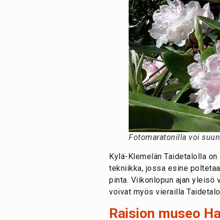
Fotomaratonilla voi suu
Kylä-Klemelän Taidetalolla on
tekniikka, jossa esine poltet
pinta. Viikonlopun ajan yleisö 
voivat myös vierailla Taidetal
Raision museo Ha