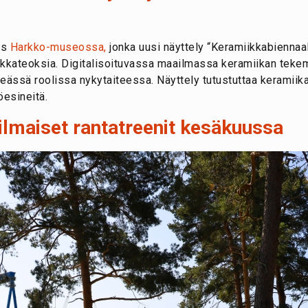
ös
Harkko-museossa,
jonka uusi näyttely “Keramiikkabiennaali
miikkateoksia. Digitalisoituvassa maailmassa keramiikan teke
eässä roolissa nykytaiteessa. Näyttely tutustuttaa keramiik
öesineitä.
 ilmaiset rantatreenit kesäkuussa