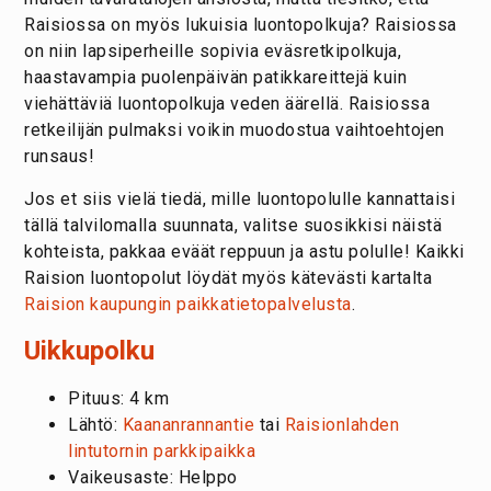
Raisiossa on myös lukuisia luontopolkuja? Raisiossa
on niin lapsiperheille sopivia eväsretkipolkuja,
haastavampia puolenpäivän patikkareittejä kuin
viehättäviä luontopolkuja veden äärellä. Raisiossa
retkeilijän pulmaksi voikin muodostua vaihtoehtojen
runsaus!
Jos et siis vielä tiedä, mille luontopolulle kannattaisi
tällä talvilomalla suunnata, valitse suosikkisi näistä
kohteista, pakkaa eväät reppuun ja astu polulle! Kaikki
Raision luontopolut löydät myös kätevästi kartalta
Raision kaupungin paikkatietopalvelusta
.
Uikkupolku
Pituus: 4 km
Lähtö:
Kaananrannantie
tai
Raisionlahden
lintutornin parkkipaikka
Vaikeusaste: Helppo