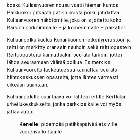
koska Kullaanvuoren nousu vaatii hieman kuntoa.
Palkkioksi pitkästä patikoinnista polku johdattaa
Kullaanvuoren näkötornille, joka on sijoitettu koko
Raision korkeimmalle – ja komeimmalle – paikalle!
Kullaanpolku kuuluu Kuhankuonon retkeilyreitistöön ja
reitti on merkitty oranssin nauhoin sekä reittiopastein.
Reittiopasteita kannattaakin seurata tarkoin, jottei
lähde seuraamaan väärää polkua. Esimerkiksi
Kullaanvuorelta laskeutuessa kannattaa seurata
hiihtokeskuksen opasteita, jotta lähtee varmasti
oikeaan suuntaan.
Kullaanpolulle suuntaava voi lähteä reitille Kerttulan
urheilukeskukselta, jonka parkkipaikalle voi myös
jättää auton.
Kenelle:
pidempää patikkapäivää etsiville
vuorenvalloittajille