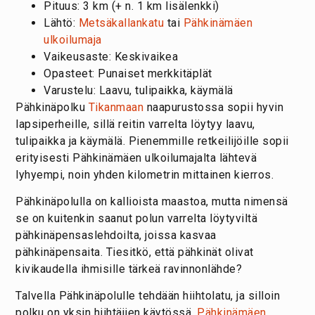
Pituus: 3 km (+ n. 1 km lisälenkki)
Lähtö:
Metsäkallankatu
tai
Pähkinämäen
ulkoilumaja
Vaikeusaste: Keskivaikea
Opasteet: Punaiset merkkitäplät
Varustelu: Laavu, tulipaikka, käymälä
Pähkinäpolku
Tikanmaan
naapurustossa sopii hyvin
lapsiperheille, sillä reitin varrelta löytyy laavu,
tulipaikka ja käymälä. Pienemmille retkeilijöille sopii
erityisesti Pähkinämäen ulkoilumajalta lähtevä
lyhyempi, noin yhden kilometrin mittainen kierros.
Pähkinäpolulla on kallioista maastoa, mutta nimensä
se on kuitenkin saanut polun varrelta löytyviltä
pähkinäpensaslehdoilta, joissa kasvaa
pähkinäpensaita. Tiesitkö, että pähkinät olivat
kivikaudella ihmisille tärkeä ravinnonlähde?
Talvella Pähkinäpolulle tehdään hiihtolatu, ja silloin
polku on yksin hiihtäjien käytössä.
Pähkinämäen