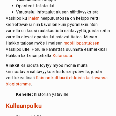
Opasteet: Infotaulut
Varustelu: Infotaulut alueen nähtävyyksistä
Vaskipolku
Ihalan
naapurustossa on helppo reitti
kierrettäväksi niin kävellen kuin pyörälläkin. Sen
varrella on kuusi rautakautista nähtävyyttä, joista reitin
varrella olevat opastaulut antavat tietoa. Museo
Harkko tarjoaa myös ilmaisen
mobiiliopastuksen
Vaskipolulle. Polulle kannattaa suunnata esimerkiksi
Huhkon kartanon pihalta
Kuloisista
.
Vinkki!
Raisiosta löytyy myös monia muita
kiinnostavia nähtävyyksiä historianystäville, joista
voit lukea lisää
Raision kulttuurikohteista kertovassa
blogistamme
.
Kenelle:
historian ystäville
Kullaanpolku