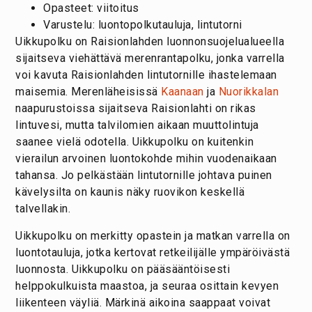
Opasteet: viitoitus
Varustelu: luontopolkutauluja, lintutorni
Uikkupolku on Raisionlahden luonnonsuojelualueella
sijaitseva viehättävä merenrantapolku, jonka varrella
voi kavuta Raisionlahden lintutornille ihastelemaan
maisemia. Merenläheisissä
Kaanaan
ja
Nuorikkalan
naapurustoissa sijaitseva Raisionlahti on rikas
lintuvesi, mutta talvilomien aikaan muuttolintuja
saanee vielä odotella. Uikkupolku on kuitenkin
vierailun arvoinen luontokohde mihin vuodenaikaan
tahansa. Jo pelkästään lintutornille johtava puinen
kävelysilta on kaunis näky ruovikon keskellä
talvellakin.
Uikkupolku on merkitty opastein ja matkan varrella on
luontotauluja, jotka kertovat retkeilijälle ympäröivästä
luonnosta. Uikkupolku on pääsääntöisesti
helppokulkuista maastoa, ja seuraa osittain kevyen
liikenteen väyliä. Märkinä aikoina saappaat voivat