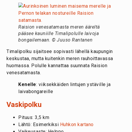
Raision venesatamasta meren ääreltä
pääsee kauniille Timalipolulle laivoja
bongailemaan. © Juuso Rantanen
Timalipolku sijaitsee sopivasti lähellä kaupungin
keskustaa, mutta kuitenkin meren rauhoittavassa
huomassa. Polulle kannattaa suunnata Raision
venesatamasta.
Kenelle
: viiksekkäiden lintujen ystäville ja
laivabongareille
Vaskipolku
Pituus: 3,5 km
Lähtö: Esimerkiksi
Huhkon kartano
Vaikeusaste: Helppo