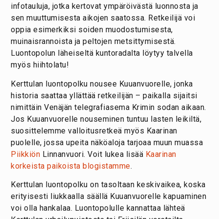
infotauluja, jotka kertovat ympäröivästä luonnosta ja
sen muuttumisesta aikojen saatossa. Retkeilijä voi
oppia esimerkiksi soiden muodostumisesta,
muinaisrannoista ja peltojen metsittymisestä.
Luontopolun läheiseltä kuntoradalta löytyy talvella
myös hiihtolatu!
Kerttulan luontopolku nousee Kuuanvuorelle, jonka
historia saattaa yllättää retkeilijän – paikalla sijaitsi
nimittäin Venäjän telegrafiasema Krimin sodan aikaan.
Jos Kuuanvuorelle nouseminen tuntuu lasten leikiltä,
suosittelemme valloitusretkeä myös Kaarinan
puolelle, jossa upeita näköaloja tarjoaa muun muassa
Piikkiön
Linnanvuori. Voit lukea lisää
Kaarinan
korkeista paikoista blogistamme
.
Kerttulan luontopolku on tasoltaan keskivaikea, koska
erityisesti liukkaalla säällä Kuuanvuorelle kapuaminen
voi olla hankalaa. Luontopolulle kannattaa lähteä