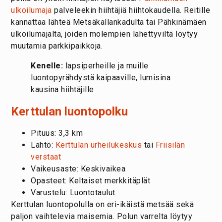
ulkoilumaja
palveleekin hiihtäjiä hiihtokaudella. Reitille
kannattaa lähteä Metsäkallankadulta tai Pähkinämäen
ulkoilumajalta, joiden molempien lähettyviltä löytyy
muutamia parkkipaikkoja.
Kenelle:
lapsiperheille ja muille
luontopyrähdystä kaipaaville, lumisina
kausina hiihtäjille
Kerttulan luontopolku
Pituus: 3,3 km
Lähtö:
Kerttulan urheilukeskus
tai
Friisilän
verstaat
Vaikeusaste: Keskivaikea
Opasteet: Keltaiset merkkitäplät
Varustelu: Luontotaulut
Kerttulan luontopolulla on eri-ikäistä metsää sekä
paljon vaihtelevia maisemia. Polun varrelta löytyy