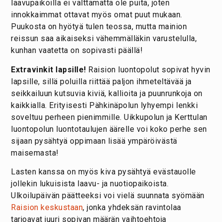
laavupaikoilla ei välttämättä ole puita, joten
innokkaimmat ottavat myös omat puut mukaan.
Puukosta on hyötyä tulen teossa, mutta mainion
reissun saa aikaiseksi vähemmälläkin varustelulla,
kunhan vaatetta on sopivasti päällä!
Extravinkit lapsille!
Raision luontopolut sopivat hyvin
lapsille, sillä poluilla riittää paljon ihmeteltävää ja
seikkailuun kutsuvia kiviä, kallioita ja puunrunkoja on
kaikkialla. Erityisesti Pähkinäpolun lyhyempi lenkki
soveltuu perheen pienimmille. Uikkupolun ja Kerttulan
luontopolun luontotaulujen äärelle voi koko perhe sen
sijaan pysähtyä oppimaan lisää ympäröivästä
maisemasta!
Lasten kanssa on myös kiva pysähtyä evästauolle
jollekin lukuisista laavu- ja nuotiopaikoista.
Ulkoilupäivän päätteeksi voi vielä suunnata syömään
Raision keskustaan
, jonka yhdeksän ravintolaa
tarjoavat juuri sopivan määrän vaihtoehtoja