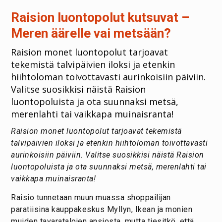
Raision luontopolut kutsuvat –
Meren äärelle vai metsään?
Raision monet luontopolut tarjoavat
tekemistä talvipäivien iloksi ja etenkin
hiihtoloman toivottavasti aurinkoisiin päiviin.
Valitse suosikkisi näistä Raision
luontopoluista ja ota suunnaksi metsä,
merenlahti tai vaikkapa muinaisranta!
Raision monet luontopolut tarjoavat tekemistä
talvipäivien iloksi ja etenkin hiihtoloman toivottavasti
aurinkoisiin päiviin. Valitse suosikkisi näistä Raision
luontopoluista ja ota suunnaksi metsä, merenlahti tai
vaikkapa muinaisranta!
Raisio tunnetaan muun muassa shoppailijan
paratiisina kauppakeskus Myllyn, Ikean ja monien
muiden tavaratalojen ansiosta, mutta tiesitkö, että