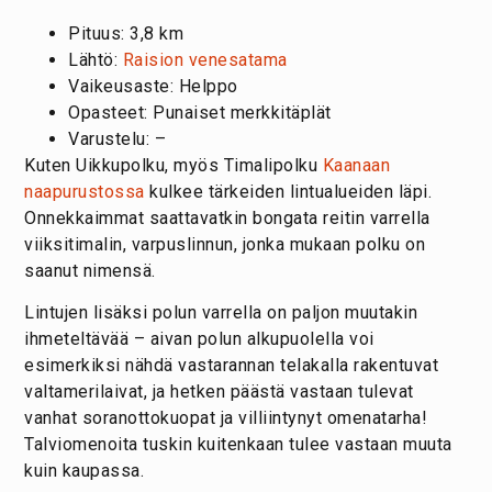
Pituus: 3,8 km
Lähtö:
Raision venesatama
Vaikeusaste: Helppo
Opasteet: Punaiset merkkitäplät
Varustelu: –
Kuten Uikkupolku, myös Timalipolku
Kaanaan
naapurustossa
kulkee tärkeiden lintualueiden läpi.
Onnekkaimmat saattavatkin bongata reitin varrella
viiksitimalin, varpuslinnun, jonka mukaan polku on
saanut nimensä.
Lintujen lisäksi polun varrella on paljon muutakin
ihmeteltävää – aivan polun alkupuolella voi
esimerkiksi nähdä vastarannan telakalla rakentuvat
valtamerilaivat, ja hetken päästä vastaan tulevat
vanhat soranottokuopat ja villiintynyt omenatarha!
Talviomenoita tuskin kuitenkaan tulee vastaan muuta
kuin kaupassa.