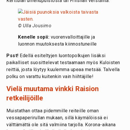
Kerttulan urheilupuistosta tai Friisilän verstailta.
© Ulla Jousimo
Kenelle sopii:
vuorenvalloittajille ja
luonnon muutoksesta kiinnostuneille
Psst!
Edellä esiteltyjen luontopolkujen lisäksi
paikalliset suosittelevat testaamaan myös Kuloisten
reittiä, josta löytyy kuulemma upeaa metsää. Talvella
polku on varattu kuitenkin vain hiihtäjille!
Vielä muutama vinkki Raision
retkeilijöille
Muistathan ottaa pidemmille reiteille oman
vessapaperirullan mukaan, sillä käymälöissä ei
välttämättä ole sitä valmiina tarjolla. Korona-aikana