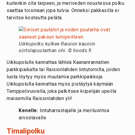
kuitenkin olla tarpeen, ja meriveden noustessa polku
saattaa toisinaan jopa tulvia. Onneksi pakkasilla ei
tarvitse kosteutta pelätä.
Uikkupolku kulkee Raision kauniin
siirtolapuutarhan ohi. © hoods.fi
Uikkupolulle kannattaa lähteä Kaananrannatien
parkkipaikalta tai Raisionlahden lintutornilta, joiden
luota löytyy myös muutamia parkkipaikkoja.
Uikkupolulta kannattaa myös pistäytyä käymään
Temppelivuorella, joka palkitsee kiipelijän upeilla
maisemilla Raisionlahden yli!
Kenelle:
lintuharrastajalle ja
meriluontoa
arvostavalle
Timalipolku