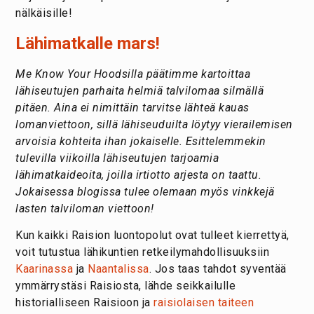
nälkäisille!
Lähimatkalle mars!
Me Know Your Hoodsilla päätimme kartoittaa
lähiseutujen parhaita helmiä talvilomaa silmällä
pitäen. Aina ei nimittäin tarvitse lähteä kauas
lomanviettoon, sillä lähiseuduilta löytyy vierailemisen
arvoisia kohteita ihan jokaiselle. Esittelemmekin
tulevilla viikoilla lähiseutujen tarjoamia
lähimatkaideoita, joilla irtiotto arjesta on taattu.
Jokaisessa blogissa tulee olemaan myös vinkkejä
lasten talviloman viettoon!
Kun kaikki Raision luontopolut ovat tulleet kierrettyä,
voit tutustua lähikuntien retkeilymahdollisuuksiin
Kaarinassa
ja
Naantalissa
. Jos taas tahdot syventää
ymmärrystäsi Raisiosta, lähde seikkailulle
historialliseen Raisioon ja
raisiolaisen taiteen