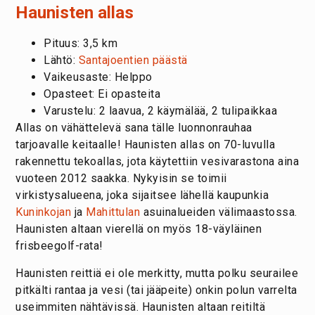
Haunisten allas
Pituus: 3,5 km
Lähtö:
Santajoentien päästä
Vaikeusaste: Helppo
Opasteet: Ei opasteita
Varustelu: 2 laavua, 2 käymälää, 2 tulipaikkaa
Allas on vähättelevä sana tälle luonnonrauhaa
tarjoavalle keitaalle! Haunisten allas on 70-luvulla
rakennettu tekoallas, jota käytettiin vesivarastona aina
vuoteen 2012 saakka. Nykyisin se toimii
virkistysalueena, joka sijaitsee lähellä kaupunkia
Kuninkojan
ja
Mahittulan
asuinalueiden välimaastossa.
Haunisten altaan vierellä on myös 18-väyläinen
frisbeegolf-rata!
Haunisten reittiä ei ole merkitty, mutta polku seurailee
pitkälti rantaa ja vesi (tai jääpeite) onkin polun varrelta
useimmiten nähtävissä. Haunisten altaan reitiltä