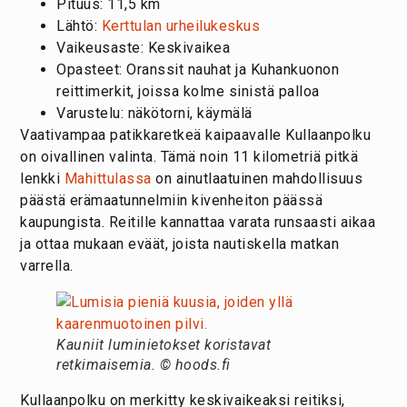
Pituus: 11,5 km
Lähtö:
Kerttulan urheilukeskus
Vaikeusaste: Keskivaikea
Opasteet: Oranssit nauhat ja Kuhankuonon
reittimerkit, joissa kolme sinistä palloa
Varustelu: näkötorni, käymälä
Vaativampaa patikkaretkeä kaipaavalle Kullaanpolku
on oivallinen valinta. Tämä noin 11 kilometriä pitkä
lenkki
Mahittulassa
on ainutlaatuinen mahdollisuus
päästä erämaatunnelmiin kivenheiton päässä
kaupungista. Reitille kannattaa varata runsaasti aikaa
ja ottaa mukaan eväät, joista nautiskella matkan
varrella.
Kauniit luminietokset koristavat
retkimaisemia. © hoods.fi
Kullaanpolku on merkitty keskivaikeaksi reitiksi,