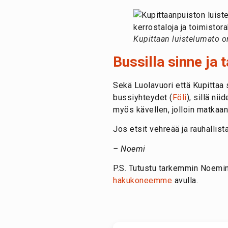
Kupittaan luistelumato o
Bussilla sinne ja 
Sekä Luolavuori että Kupittaa
bussiyhteydet (
Föli
), sillä ni
myös kävellen, jolloin matkaan 
Jos etsit vehreää ja rauhallist
– Noemi
P.S. Tutustu tarkemmin Noemi
hakukoneemme
avulla.