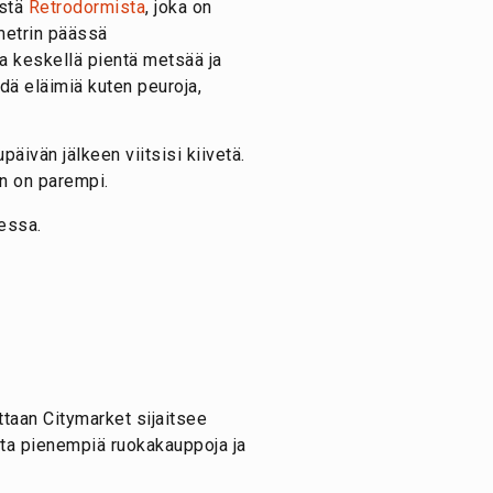
ästä
Retrodormista
, joka on
ometrin päässä
a keskellä pientä metsää ja
hdä eläimiä kuten peuroja,
päivän jälkeen viitsisi kiivetä.
in on parempi.
ittaan Citymarket sijaitsee
ita pienempiä ruokakauppoja ja