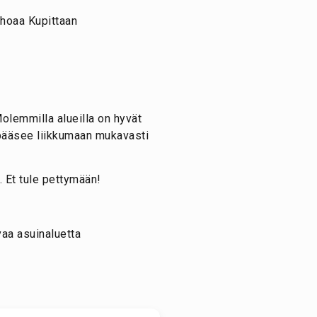
olemmilla alueilla on hyvät
iä pääsee liikkumaan mukavasti
. Et tule pettymään!
vaa asuinaluetta