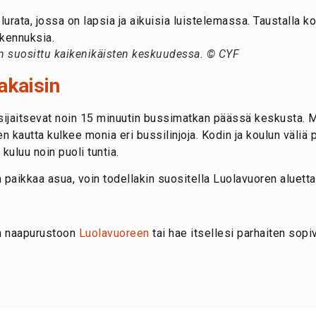
n suosittu kaikenikäisten keskuudessa. © CYF
takaisin
 sijaitsevat noin 15 minuutin bussimatkan päässä keskusta. M
iden kautta kulkee monia eri bussilinjoja. Kodin ja koulun väl
kuluu noin puoli tuntia.
a paikkaa asua, voin todellakin suositella Luolavuoren aluetta
n naapurustoon
Luolavuoreen
tai hae itsellesi parhaiten sopi