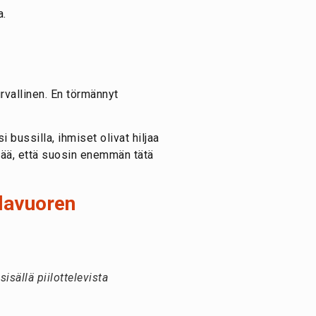
urvallinen. En törmännyt
 bussilla, ihmiset olivat hiljaa
ntää, että suosin enemmän tätä
olavuoren
sällä piilottelevista