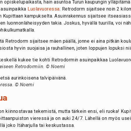
 opiskelupaikasta, hain asuntoa Turun kaupungin ylläpitäm
u asuinpaikka
Luolavuoressa
. Retrodorm sijaitsee noin 2 kil
:n Kupittaan kampukselta. Asuinrakennus sijaitsee itseasiass
en luonnonläheisyyden takia. Joskus, hyvällä tuurilla, voi nä
 ohikulkumatkalla.
tä Retrodorm sijaitsee mäen päällä, jonne ei aina pitkän koulu
iosta hyvin suojaisa ja rauhallinen, joten loppujen lopuksi ni
heiseen Retrodormiin. © Noemi
ressa. © Noemi
ua
jon kiinnostavaa tekemistä, mutta tärkein ensi, eli ruoka! Kup
pittaanpuiston vieressä ja on auki 24/7. Lähellä on myös use
lä joko Itäharjulla tai keskustassa.