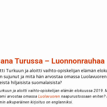
jana Turussa – Luonnonrauhaa k
i Turkuun ja aloitti vaihto-opiskelijan elämän elo
n sujunut ja mitä hän arvostaa omassa Luolavuoren
istä hiljaisista suomalaisista?
rkuun ja aloitti vaihto-opiskelijan elämän elokuussa 2019.
oemi arvostaa omassa
Luolavuoren
naapurustossaan eniten? E
min alkuperäinen kirjoitus on englanniksi.