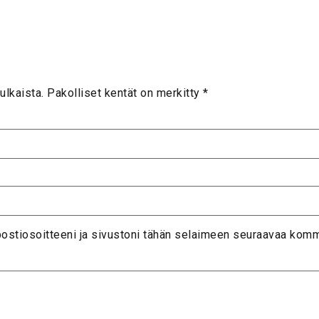
ulkaista.
Pakolliset kentät on merkitty
*
postiosoitteeni ja sivustoni tähän selaimeen seuraavaa komm