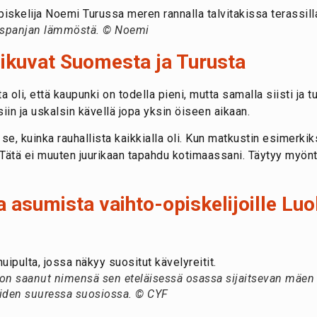
 Espanjan lämmöstä. © Noemi
ikuvat Suomesta ja Turusta
oli, että kaupunki on todella pieni, mutta samalla siisti ja t
siin ja uskalsin kävellä jopa yksin öiseen aikaan.
, kuinka rauhallista kaikkialla oli. Kun matkustin esimerkiksi
lä. Tätä ei muuten juurikaan tapahdu kotimaassani. Täytyy myö
 asumista vaihto-opiskelijoille Lu
n saanut nimensä sen eteläisessä osassa sijaitsevan mäen si
joiden suuressa suosiossa. © CYF