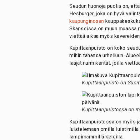
Seudun huonoja puolia on, ett
Hesburger, joka on hyvä valint
kaupunginosan
kauppakeskukses
Skanssissa on muun muassa rav
viettää aikaa myös kavereiden
Kupittaanpuisto on koko seudun
mihin tahansa urheiluun. Alueell
laajat nurmikentät, joilla viet
Kupittaanpuisto on Suom
Kupittaanpuistossa on 
Kupittaanpuistossa on myös jää
luistelemaan omilla luistimilla
lämpimämmillä keleillä.