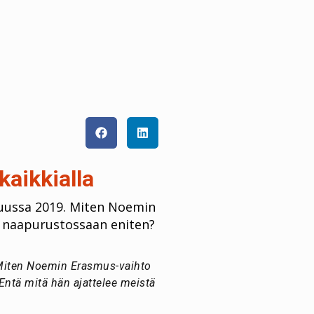
aikkialla
kuussa 2019. Miten Noemin
 naapurustossaan eniten?
 Miten Noemin Erasmus-vaihto
ntä mitä hän ajattelee meistä