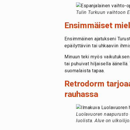
Tulin Turkuun vaihtoon
Ensimmäiset miel
Ensimmäinen ajatukseni Turusta 
epäilyttäviin tai uhkaaviin ihmi
Minuun teki myös vaikutuksen se
tai puhuivat hiljaisella äänel
suomalaista tapaa.
Retrodorm tarjoaa
rauhassa
Luolavuoren naapurusto o
luolista. Alue on ulkoili