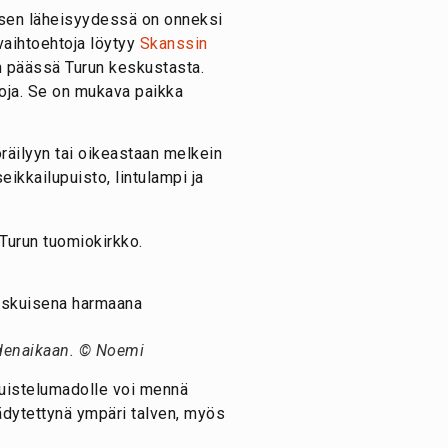
uksen läheisyydessä on onneksi
vaihtoehtoja löytyy
Skanssin
n päässä Turun keskustasta.
oja. Se on mukava paikka
räilyyn tai oikeastaan melkein
eikkailupuisto, lintulampi ja
denaikaan. © Noemi
 Luistelumadolle voi mennä
jäädytettynä ympäri talven, myös