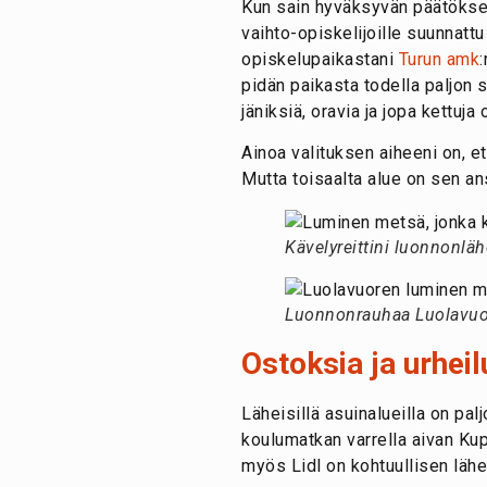
Kun sain hyväksyvän päätöksen
vaihto-opiskelijoille suunnatt
opiskelupaikastani
Turun amk
pidän paikasta todella paljon s
jäniksiä, oravia ja jopa kettuja
Ainoa valituksen aiheeni on, et
Mutta toisaalta alue on sen ans
Kävelyreittini luonnonlä
Luonnonrauhaa Luolavuo
Ostoksia ja urheil
Läheisillä asuinalueilla on pal
koulumatkan varrella aivan Ku
myös Lidl on kohtuullisen lähel