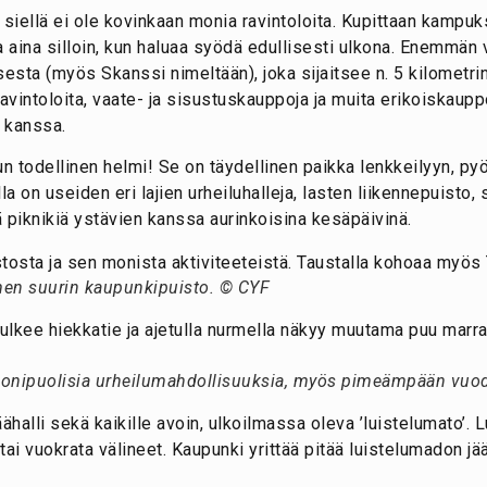
ä siellä ei ole kovinkaan monia ravintoloita. Kupittaan kamp
a aina silloin, kun haluaa syödä edullisesti ulkona. Enemmän 
ta (myös Skanssi nimeltään), joka sijaitsee n. 5 kilometri
intoloita, vaate- ja sisustuskauppoja ja muita erikoiskaupp
 kanssa.
 todellinen helmi! Se on täydellinen paikka lenkkeilyyn, pyö
a on useiden eri lajien urheiluhalleja, lasten liikennepuisto, s
tää piknikiä ystävien kanssa aurinkoisina kesäpäivinä.
en suurin kaupunkipuisto. © CYF
monipuolisia urheilumahdollisuuksia, myös pimeämpään vuo
halli sekä kaikille avoin, ulkoilmassa oleva ’luistelumato’.
 tai vuokrata välineet. Kaupunki yrittää pitää luistelumadon 