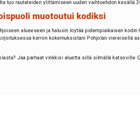
ilta tuo rautateiden ylittämiseen uuden vaihtoehdon kesällä 2
oispuoli muotoutui kodiksi
ohjoiseen alueeseen ja halusin löytää pidempiaikaisen kodin h
kirjoituksessa kerron kokemuksistani Pohjolan viereisellä a
asta? Jaa parhaat vinkkisi aluetta sillä silmällä katsoville 