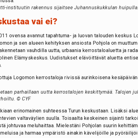
i-instituutin rakennus sijaitsee Juhannuskukkulan huipulla
kustaa vai ei?
011 ovensa avannut tapahtuma- ja luovan talouden keskus Lo
gomon ja sen alueen kehityksen ansiosta Pohjola on muuttuma
kennetaan vauhdilla uutta, urbaania kerrostaloaluetta ja rad
inen Elämyskeskus. Uudistukset elävöittävät aluetta entises
.
aan parhaillaan uutta kerrostalojen keskittymää. Talojen jul
erhoiltu. © CYF
ikkiaan erinomainen suhteessa Turun keskustaan. Lisäksi alue
tevien valtaväylien suulla. Toisaalta keskeinen sijainti tarko
eestä johtuvaa meluhaittaa. Mielestäni Pohjolan suurin kehitt
 meluisa ja harmaa ympäristö ainakin kävelijöille ja pyöräilij