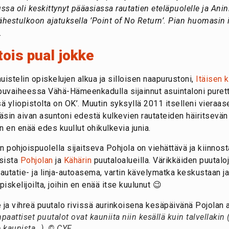
sa oli keskittynyt pääasiassa rautatien eteläpuolelle ja Anink
hestulkoon ajatuksella ’Point of No Return’. Pian huomasin i
.
ois pual jokke
istelin opiskelujen alkua ja silloisen naapurustoni,
Itäisen 
puvaiheessa Vähä-Hämeenkadulla sijainnut asuintaloni purettii
 yliopistolta on OK’. Muutin syksyllä 2011 itselleni vieraase
äsin aivan asuntoni edestä kulkevien rautateiden häiritsevän 
 en enää edes kuullut ohikulkevia junia.
 pohjoispuolella sijaitseva Pohjola on viehättävä ja kiinnosta
ksista
Pohjolan
ja
Kähärin
puutaloalueilla. Värikkäiden puutalo
t rautatie- ja linja-autoasema, vartin kävelymatka keskustaan 
opiskelijoilta, joihin en enää itse kuulunut 😉
paattiset puutalot ovat kauniita niin kesällä kuin talvellakin
le kaunista…). © CYF