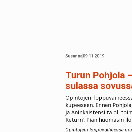
Susanna
09.11.2019
Turun Pohjola –
sulassa sovuss
Opintojeni loppuvaiheessa
kupeeseen. Ennen Pohjolaa
ja Aninkaistensilta oli t
Return’. Pian huomasin ilo
Opintojeni loppuvaiheessa muu