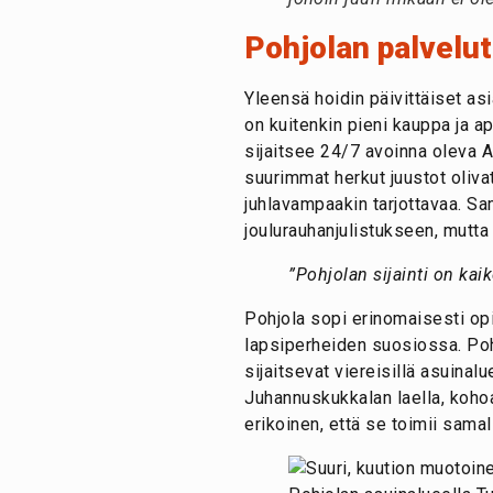
Pohjolan palvelut
Yleensä hoidin päivittäiset asi
on kuitenkin pieni kauppa ja a
sijaitsee 24/7 avoinna oleva 
suurimmat herkut juustot oliva
juhlavampaakin tarjottavaa. Sa
joulurauhanjulistukseen, mutta 
”Pohjolan sijainti on ka
Pohjola sopi erinomaisesti opi
lapsiperheiden suosiossa. Poh
sijaitsevat viereisillä asuinal
Juhannuskukkalan laella, koho
erikoinen, että se toimii samal