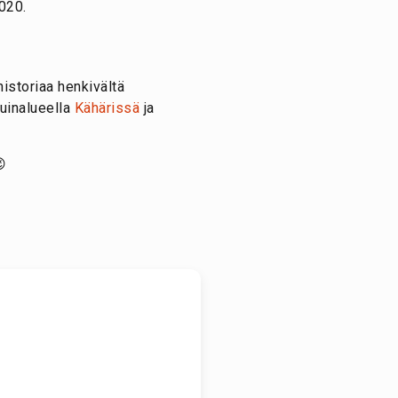
020.
istoriaa henkivältä
suinalueella
Kähärissä
ja
