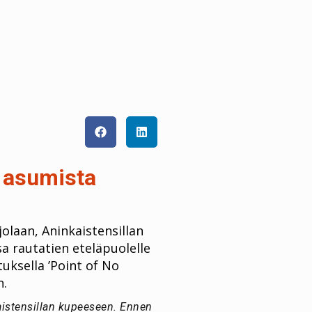
a asumista
olaan, Aninkaistensillan
a rautatien eteläpuolelle
uksella ’Point of No
n.
aistensillan kupeeseen. Ennen