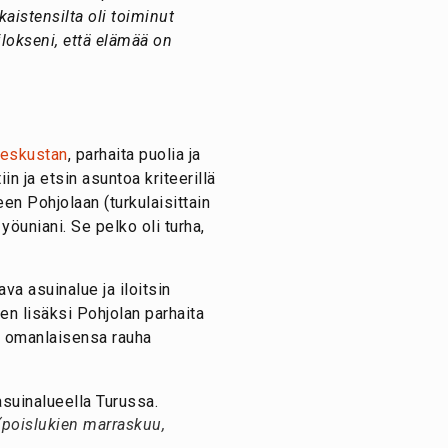
aistensilta oli toiminut
lokseni, että elämää on
keskustan
, parhaita puolia ja
n ja etsin asuntoa kriteerillä
en Pohjolaan (turkulaisittain
yöuniani. Se pelko oli turha,
va asuinalue ja iloitsin
jen lisäksi Pohjolan parhaita
ja omanlaisensa rauha
 (poislukien marraskuu,