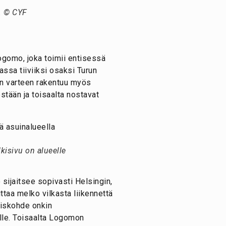
. © CYF
gomo, joka toimii entisessä
ssa tiiviiksi osaksi Turun
an varteen rakentuu myös
tään ja toisaalta nostavat
kisivu on alueelle
 sijaitsee sopivasti Helsingin,
ittaa melko vilkasta liikennettä
ämiskohde onkin
öille. Toisaalta Logomon