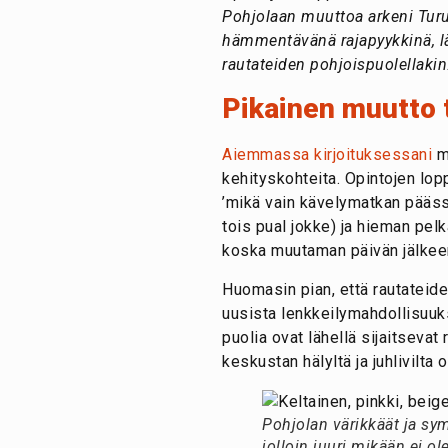
Pohjolaan muuttoa arkeni Turus
hämmentävänä rajapyykkinä, lä
rautateiden pohjoispuolellakin
Pikainen muutto t
Aiemmassa kirjoituksessani
mu
kehityskohteita. Opintojen lop
’mikä vain kävelymatkan päässä
tois pual jokke) ja hieman pelk
koska muutaman päivän jälkeen
Huomasin pian, että rautateiden
uusista lenkkeilymahdollisuu
puolia ovat lähellä sijaitseva
keskustan hälyltä ja juhlivilta 
Pohjolan värikkäät ja sym
jolloin juuri mikään ei o