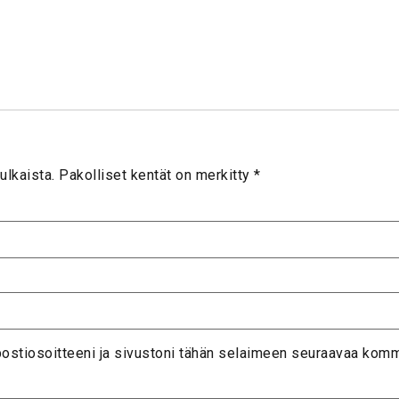
ulkaista.
Pakolliset kentät on merkitty
*
postiosoitteeni ja sivustoni tähän selaimeen seuraavaa komm