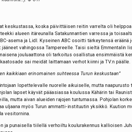
at keskustassa, koska päivittäisen reitin varrelta oli helppoa
pteekki alueen itäreunalla Satakunnantien varressa ja toisaalt
ABC-asema ja Lidl. Kyseinen ABC osoitti tärkeytensä eräänä j
t jääneet vahingossa Tampereelle. Taisi sieltä Emmentalin lis
maisena jouluaattona oli tarkoitus osallistua ensimmäistä ker
kaatosade sai meidät laittamaan verhot kiinni ja TV:n päälle.
iken kaikkiaan erinomainen suhteessa Turun keskustaan”
ntojaan lopettelevalle nuorelle aikuiselle, mutta naapurusto
jolan lapset käyvät pääasiassa koulussa Kähärin tai Raunistu
ueilla, mutta aivan alueiden rajojen tuntumassa. Pohjolan kork
aa uljaana myös Turun ammatti-instituutin yksikkö. Kuution m
la vesitornina.