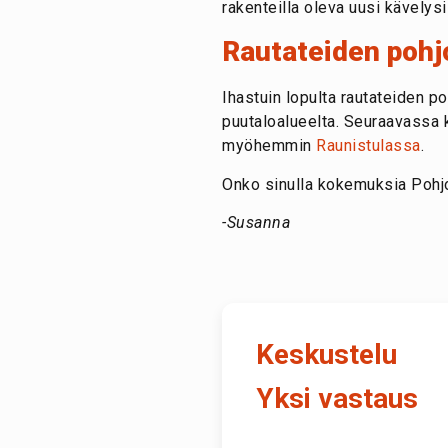
rakenteilla oleva uusi kävelys
Rautateiden pohj
Ihastuin lopulta rautateiden p
puutaloalueelta. Seuraavassa 
myöhemmin
Raunistulassa
.
Onko sinulla kokemuksia Pohjol
-Susanna
Keskustelu
Yksi vastaus