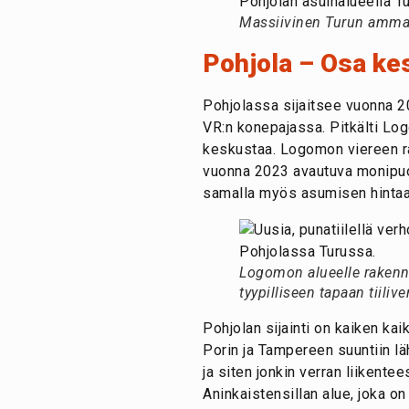
Massiivinen Turun ammatt
Pohjola – Osa kes
Pohjolassa sijaitsee vuonna 2
VR:n konepajassa. Pitkälti Lo
keskustaa. Logomon viereen ra
vuonna 2023 avautuva monipuol
samalla myös asumisen hintaa
Logomon alueelle rakennet
tyypilliseen tapaan tiiliv
Pohjolan sijainti on kaiken ka
Porin ja Tampereen suuntiin läh
ja siten jonkin verran liikent
Aninkaistensillan alue, joka on