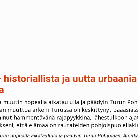
 historiallista ja uutta urbaani
a
 muutin nopealla aikataululla ja päädyin Turun Pohj
n muuttoa arkeni Turussa oli keskittynyt pääasiass
oiminut hämmentävänä rajapyykkinä, lähestulkoon ajat
kseni, että elämää on rautateiden pohjoispuolellaki
tin nopealla aikataululla ja päädyin Turun Pohjolaan, Anink