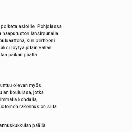
 poiketa asioille. Pohjolassa
a naapuruston länsireunalla
ouluaattona, kun perheeni
äksi löytyä jotain vähän
taa paikan päällä
 tuntuu olevan myös
lan kouluissa, jotka
eimmalla kohdalla,
uotoinen rakennus on siitä