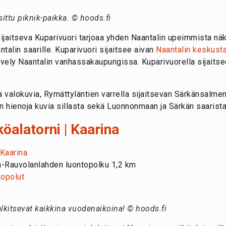
ittu piknik-paikka. © hoods.fi
jaitseva Kuparivuori tarjoaa yhden Naantalin upeimmista näkym
talin saarille. Kuparivuori sijaitsee aivan
Naantalin keskust
vely Naantalin vanhassakaupungissa. Kuparivuorella sijaitse
ja valokuvia, Rymättyläntien varrella sijaitsevan Särkänsalme
en hienoja kuvia sillasta sekä Luonnonmaan ja Särkän saarista
öalatorni | Kaarina
 Kaarina
n-Rauvolanlahden luontopolku 1,2 km
topolut
kitsevat kaikkina vuodenaikoina! © hoods.fi