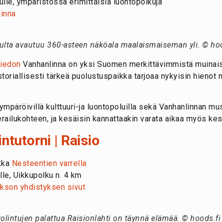
ulle, ympäristössä erimittaisia luontopolkuja
inna
ulta avautuu 360-asteen näköala maalaismaiseman yli. © hoo
iedon
Vanhanlinna on yksi Suomen merkittävimmistä muinaisli
toriallisesti tärkeä puolustuspaikka tarjoaa nykyisin hieno
 ympäröivillä kulttuuri-ja luontopoluilla sekä Vanhanlinnan 
erailukohteen, ja kesäisin kannattaakin varata aikaa myös k
ntutorni | Raisio
ikka
Nesteentien varrella
lle, Uikkupolku n. 4 km
akson yhdistyksen sivut
tolintujen palattua Raisionlahti on täynnä elämää. © hoods.fi