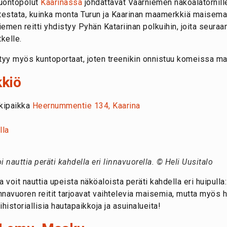
uontopolut
Kaarinassa
johdattavat Vaarniemen näköalatornille,
 testata, kuinka monta Turun ja Kaarinan maamerkkiä maisema
niemen reitti yhdistyy Pyhän Katariinan polkuihin, joita seura
kelle.
tyy myös kuntoportaat, joten treenikin onnistuu komeissa m
kkiö
kkipaikka
Heernummentie 134, Kaarina
lla
 nauttia peräti kahdella eri linnavuorella. © Heli Uusitalo
 voit nauttia upeista näköaloista peräti kahdella eri huipulla
nnavuoren reitit tarjoavat vaihtelevia maisemia, mutta myös hi
historiallisia hautapaikkoja ja asuinalueita!