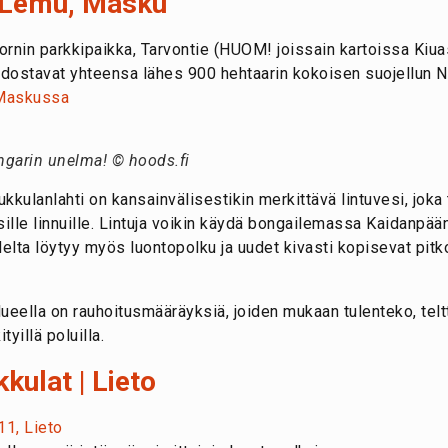
| Lemu, Masku
ornin parkkipaikka, Tarvontie (HUOM! joissain kartoissa Kiua
dostavat yhteensa lähes 900 hehtaarin kokoisen suojellun N
 Maskussa
ngarin unelma! © hoods.fi
kkulanlahti on kansainvälisestikin merkittävä lintuvesi, joka 
lle linnuille. Lintuja voikin käydä bongailemassa Kaidanpään 
lta löytyy myös luontopolku ja uudet kivasti kopisevat pitkos
ella on rauhoitusmääräyksiä, joiden mukaan tulenteko, teltta
tyillä poluilla.
kulat | Lieto
11, Lieto