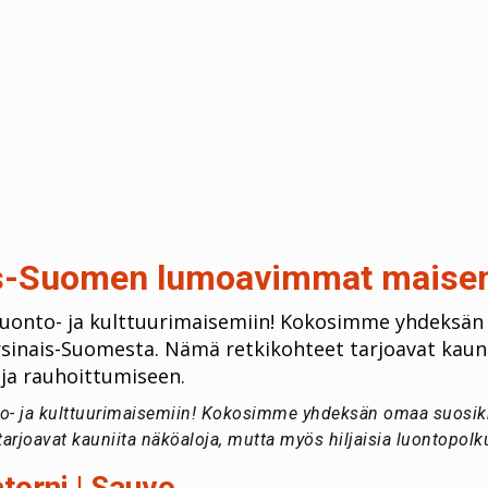
is-Suomen lumoavimmat maise
 luonto- ja kulttuurimaisemiin! Kokosimme yhdeksä
inais-Suomesta. Nämä retkikohteet tarjoavat kauni
uja rauhoittumiseen.
onto- ja kulttuurimaisemiin! Kokosimme yhdeksän omaa suosi
arjoavat kauniita näköaloja, mutta myös hiljaisia luontopolk
torni | Sauvo