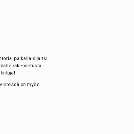
oria; paikalla sijaitsi
tilalle rakennetusta
intuja!
n vieressä on myös