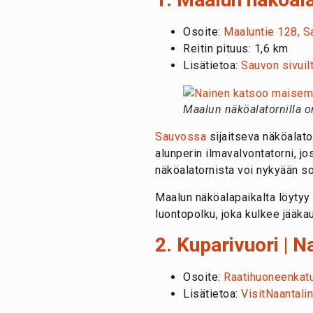
Osoite:
Maaluntie 128, S
Reitin pituus: 1,6 km
Lisätietoa:
Sauvon sivuil
Maalun näköalatornilla on 
Sauvossa
sijaitseva näköalator
alunperin ilmavalvontatorni, jo
näköalatornista voi nykyään so
Maalun näköalapaikalta löytyy
luontopolku, joka kulkee jääka
2. Kuparivuori | N
Osoite:
Raatihuoneenkatu
Lisätietoa:
VisitNaantalin