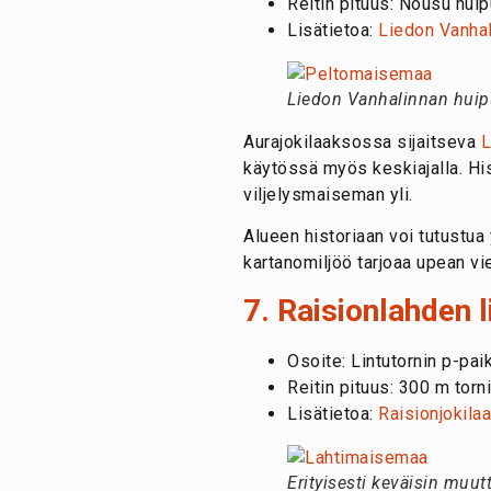
Reitin pituus: Nousu huip
Lisätietoa:
Liedon Vanhal
Liedon Vanhalinnan huip
Aurajokilaaksossa sijaitseva
L
käytössä myös keskiajalla. His
viljelysmaiseman yli.
Alueen historiaan voi tutustua
kartanomiljöö tarjoaa upean vi
7. Raisionlahden li
Osoite:
Lintutornin p-pa
Reitin pituus: 300 m torni
Lisätietoa:
Raisionjokila
Erityisesti keväisin muut