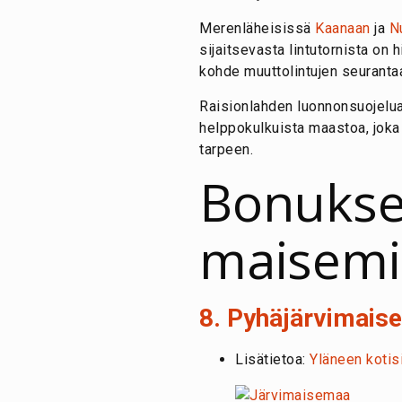
Merenläheisissä
Kaanaan
ja
N
sijaitsevasta lintutornista on 
kohde muuttolintujen seuranta
Raisionlahden luonnonsuojelua
helppokulkuista maastoa, joka 
tarpeen.
Bonukse
maisemie
8. Pyhäjärvimaise
Lisätietoa:
Yläneen kotis