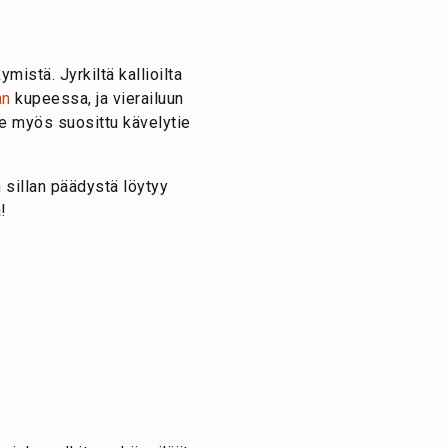
istä. Jyrkiltä kallioilta
an
kupeessa, ja vierailuun
e myös suosittu kävelytie
n sillan päädystä löytyy
!