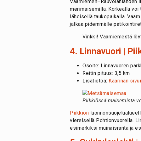
Vaarniemen–Rauvolanlahden l
merimaisemilla. Korkealla voi
läheisellä taukopaikalla. Vaar
jatkaa pidemmälle patikointiret
Vinkki! Vaarniemestä löy
4. Linnavuori | Pii
Osoite: Linnavuoren par
Reitin pituus: 3,5 km
Lisätietoa:
Kaarinan sivui
Piikkiössä maisemista voi
Piikkiön
luonnonsuojelualueella
viereisellä Pohtionvuorella. Li
esimerkiksi muinaisranta ja esi