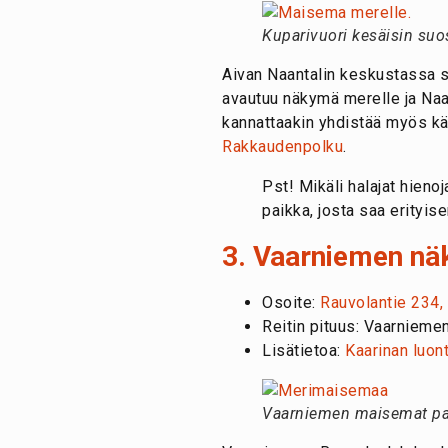
Kuparivuori kesäisin suos
Aivan Naantalin keskustassa si
avautuu näkymä merelle ja Naan
kannattaakin yhdistää myös kä
Rakkaudenpolku
.
Pst! Mikäli halajat hieno
paikka, josta saa erityis
3. Vaarniemen näk
Osoite:
Rauvolantie 234,
Reitin pituus: Vaarnieme
Lisätietoa:
Kaarinan luon
Vaarniemen maisemat pal