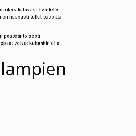
n rikas lintuvesi. Lahdella
a on nopeasti tullut suosittu
on pääsääntöisesti
ppaat voivat kuitenkin olla
alampien