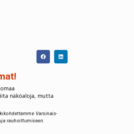
mat!
n omaa
ita näköaloja, mutta
kkikohdettamme Varsinais-
uja rauhoittumiseen.