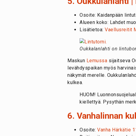
5. Oukkulanlahti 
Osoite: Kaidanpään lintut
Alueen koko: Lahdet muo
Lisätietoa:
Vaellusreitit
Oukkalanlahti on lintubo
Maskun
Lemussa
sijaitseva Ou
levähdyspaikan myös harvinaisi
näkymät merelle. Oukkulanlahde
kulkea.
HUOM! Luonnonsuojelualue
kiellettyä. Pysythän merki
6. Vanhalinnan kuk
Osoite:
Vanha Härkätie 1