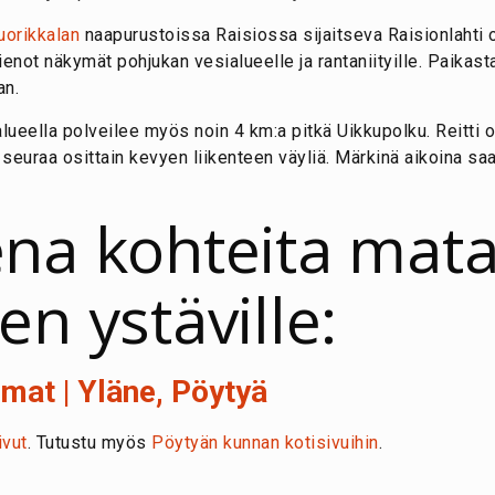
uorikkalan
naapurustoissa Raisiossa sijaitseva Raisionlahti o
hienot näkymät pohjukan vesialueelle ja rantaniityille. Paikast
an.
lueella polveilee myös noin 4 km:a pitkä Uikkupolku. Reitti 
seuraa osittain kevyen liikenteen väyliä. Märkinä aikoina saa
na kohteita mat
n ystäville:
mat | Yläne, Pöytyä
ivut
. Tutustu myös
Pöytyän kunnan kotisivuihin
.