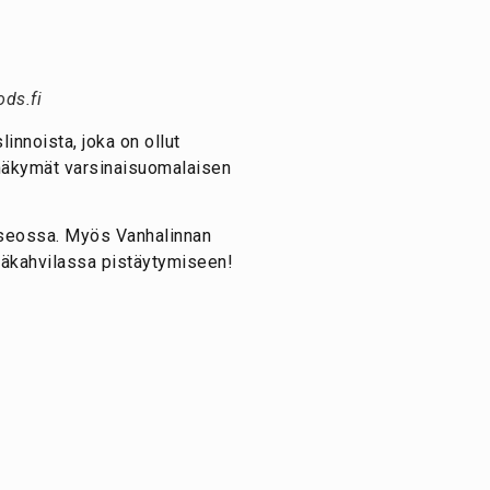
ds.fi
nnoista, joka on ollut
t näkymät varsinaisuomalaisen
museossa. Myös Vanhalinnan
esäkahvilassa pistäytymiseen!