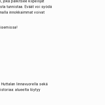
 joka palkitsee kiipeilijät
sta tunnistaa. Eväät voi syödä
amalla innokkaimmat voivat
aisemissa!
: Huttalan linnavuorella sekä
storiaa: alueelta löytyy