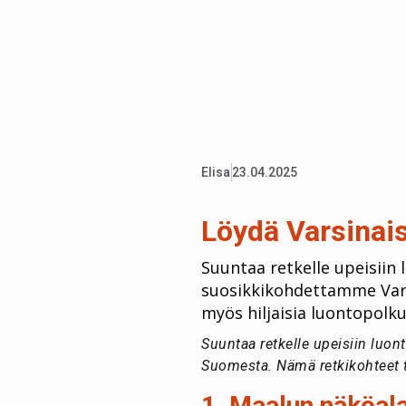
Elisa
23.04.2025
Löydä Varsina
Suuntaa retkelle upeisiin
suosikkikohdettamme Vars
myös hiljaisia luontopolk
Suuntaa retkelle upeisiin lu
Suomesta. Nämä retkikohteet t
1. Maalun näköala