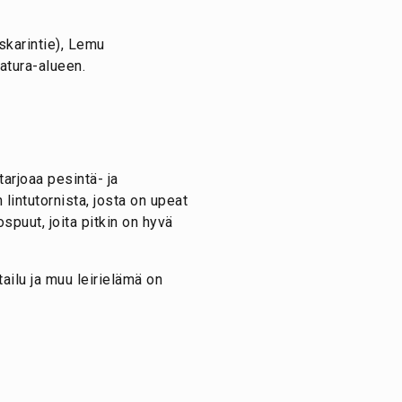
skarintie), Lemu
atura-alueen.
tarjoaa pesintä- ja
lintutornista, josta on upeat
puut, joita pitkin on hyvä
ilu ja muu leirielämä on