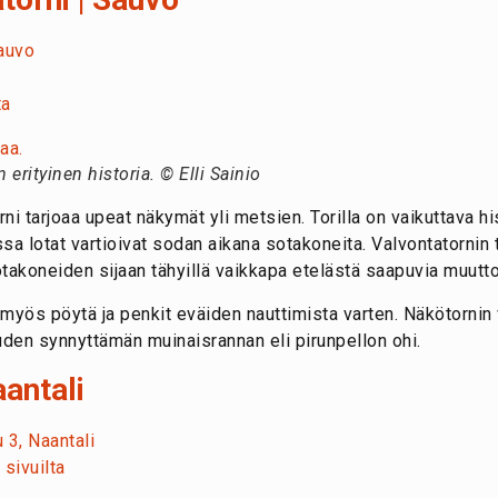
auvo
ta
erityinen historia. © Elli Sainio
ni tarjoaa upeat näkymät yli metsien. Torilla on vaikuttava hist
ssa lotat vartioivat sodan aikana sotakoneita. Valvontatornin 
takoneiden sijaan tähyillä vaikkapa etelästä saapuvia muuttol
 myös pöytä ja penkit eväiden nauttimista varten. Näkötorni
uden synnyttämän muinaisrannan eli pirunpellon ohi.
aantali
 3, Naantali
 sivuilta